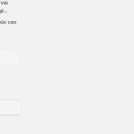
 Vài
....
chức cao