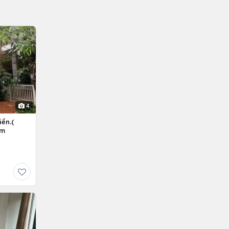
4
ền.(
êm