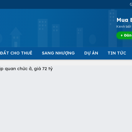
Mua 
Kênh bất 
+ Đăn
 ĐẤT CHO THUÊ
SANG NHƯỢNG
DỰ ÁN
TIN TỨC