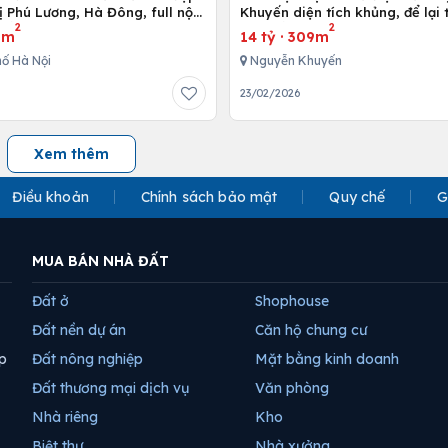
ị Phú Lương, Hà Đông, full nội
Khuyến diện tích khủng, để lại
2
2
 cấp
nội thất
3m
14 tỷ
·
309m
ố Hà Nội
Nguyễn Khuyến
23/02/2026
Xem thêm
Điều khoản
Chính sách bảo mật
Quy chế
G
MUA BÁN NHÀ ĐẤT
Đất ở
Shophouse
Đất nền dự án
Căn hộ chung cư
p
Đất nông nghiệp
Mặt bằng kinh doanh
Đất thương mại dịch vụ
Văn phòng
Nhà riêng
Kho
Biệt thự
Nhà xưởng