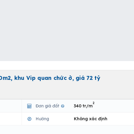
0m2, khu Vip quan chức ở, giá 72 tỷ
2
Đơn giá đất
340 tr/m
Hướng
Không xác định