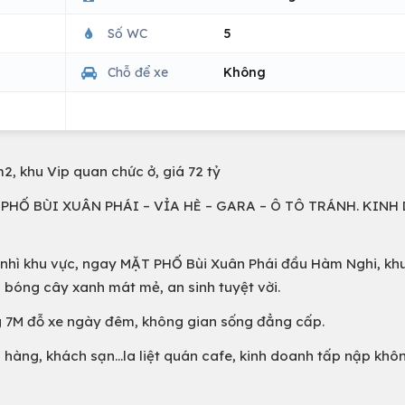
Số WC
5
Chỗ để xe
Không
2, khu Vip quan chức ở, giá 72 tỷ
T PHỐ BÙI XUÂN PHÁI – VỈA HÈ – GARA – Ô TÔ TRÁNH. KIN
ất nhì khu vực, ngay MẶT PHỐ Bùi Xuân Phái đầu Hàm Nghi, kh
 bóng cây xanh mát mẻ, an sinh tuyệt vời.
ng 7M đỗ xe ngày đêm, không gian sống đẳng cấp.
hàng, khách sạn...la liệt quán cafe, kinh doanh tấp nập khô