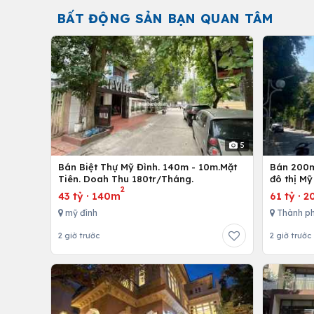
BẤT ĐỘNG SẢN BẠN QUAN TÂM
5
Bán Biệt Thự Mỹ Đình. 140m - 10m.Mặt
Bán 200m
Tiên. Doah Thu 180tr/Tháng.
đô thị Mỹ
2
43 tỷ
·
140m
61 tỷ
·
2
mỹ đình
Thành ph
2 giờ trước
2 giờ trước