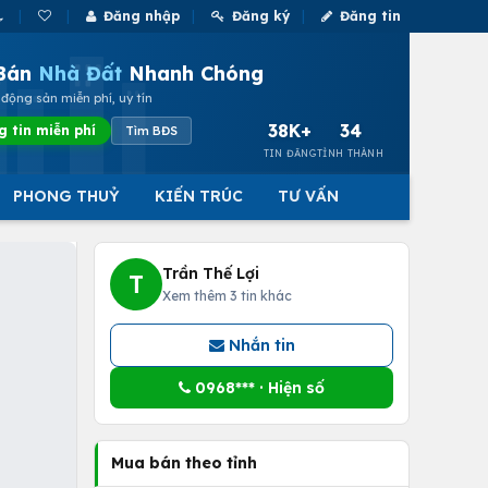
Đăng nhập
Đăng ký
Đăng tin
Bán
Nhà Đất
Nhanh Chóng
động sản miễn phí, uy tín
38K+
34
g tin miễn phí
Tìm BĐS
TIN ĐĂNG
TỈNH THÀNH
PHONG THUỶ
KIẾN TRÚC
TƯ VẤN
Trần Thế Lợi
T
Xem thêm 3 tin khác
Nhắn tin
0968*** · Hiện số
Mua bán theo tỉnh