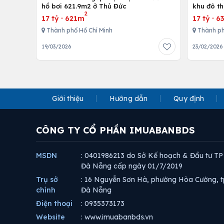
hồ bơi 621.9m2 ở Thủ Đức
khu đô th
2
thất cao
17 tỷ
·
621m
17 tỷ
·
6
Thành phố Hồ Chí Minh
Thành ph
19/03/2026
23/02/2026
Giới thiệu
Hướng dẫn
Quy định
CÔNG TY CỔ PHẦN IMUABANBDS
MSDN
: 0401986213 do Sở Kế hoạch & Đầu tư TP
Đà Nẵng cấp ngày 01/7/2019
Trụ sở
: 16 Nguyễn Sơn Hà, phường Hòa Cường, t
chính
Đà Nẵng
Điện thoại
: 0935373173
Website
: www.imuabanbds.vn