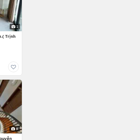
1
.( Trịnh
8
Nguyễn