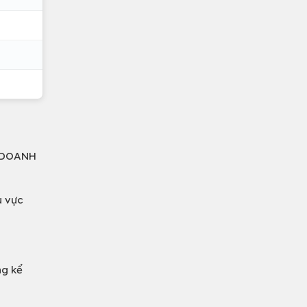
H DOANH
u vực
ng kể