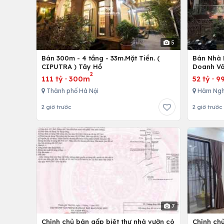
5
Bán 300m - 4 tầng - 33m.Mặt Tiền. (
Bán Nhà 
CIPUTRA ) Tây Hồ
Doanh Vô
2
111 tỷ
·
300m
52 tỷ
·
9
Thành phố Hà Nội
Hàm Ngh
2 giờ trước
2 giờ trước
7
Chính chủ bán gấp biệt thự nhà vườn có
Chính chủ