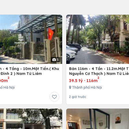
5
 - 4 Tầng - 10m.Mặt Tiền.( Khu
Bán 116m - 4 Tần - 11.2m.Mặt Ti
 Đình 2 ) Nam Từ Liêm
Nguyễn Cơ Thạch ) Nam Từ Li
2
2
00m
39.5 tỷ
·
116m
ố Hà Nội
Thành phố Hà Nội
2 giờ trước