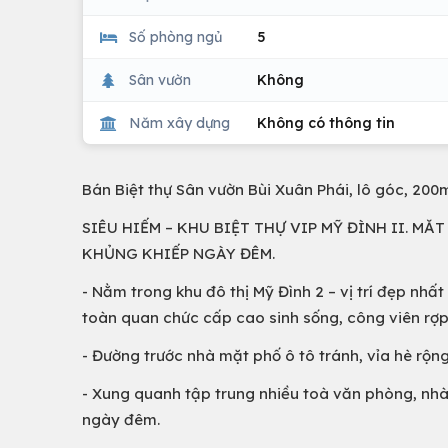
Số phòng ngủ
5
Sân vườn
Không
Năm xây dựng
Không có thông tin
Bán Biệt thự Sân vườn Bùi Xuân Phái, lô góc, 200m
SIÊU HIẾM – KHU BIỆT THỰ VIP MỸ ĐÌNH II. MĂ
KHỦNG KHIẾP NGÀY ĐÊM.
- Nằm trong khu đô thị Mỹ Đình 2 – vị trí đẹp nh
toàn quan chức cấp cao sinh sống, công viên rợp
- Đường trước nhà mặt phố ô tô tránh, vỉa hè rộ
- Xung quanh tập trung nhiều toà văn phòng, nhà 
ngày đêm.