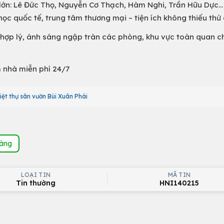
 lớn: Lê Đức Thọ, Nguyễn Cơ Thạch, Hàm Nghi, Trần Hữu Dực...
 quốc tế, trung tâm thương mại – tiện ích không thiếu thứ gì
 cực hợp lý, ánh sáng ngập tràn các phòng, khu vực toàn quan 
 nhà miễn phí 24/7
iệt thự sân vườn Bùi Xuân Phái
hàng
LOẠI TIN
MÃ TIN
Tin thường
HNI140215