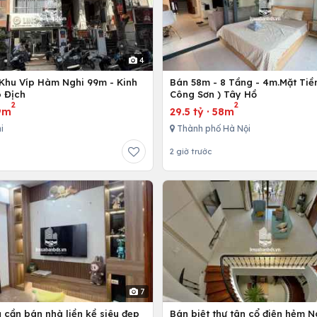
4
Khu Víp Hàm Nghi 99m - Kinh
Bán 58m - 8 Tầng - 4m.Mặt Tiền
 Địch
Công Sơn ) Tây Hồ
2
2
9m
29.5 tỷ
·
58m
i
Thành phố Hà Nội
2 giờ trước
7
 cần bán nhà liền kề siêu đẹp
Bán biệt thự tân cổ điện hẻm 