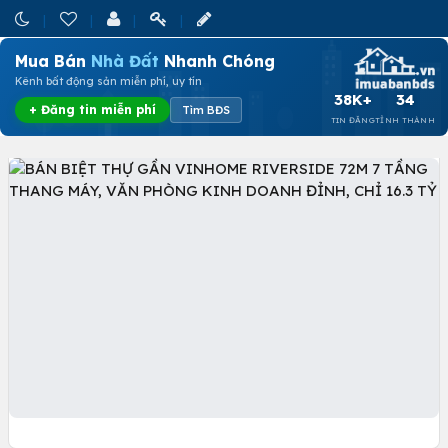
Mua Bán
Nhà Đất
Nhanh Chóng
Kênh bất động sản miễn phí, uy tín
38K+
34
+ Đăng tin miễn phí
Tìm BĐS
TIN ĐĂNG
TỈNH THÀNH