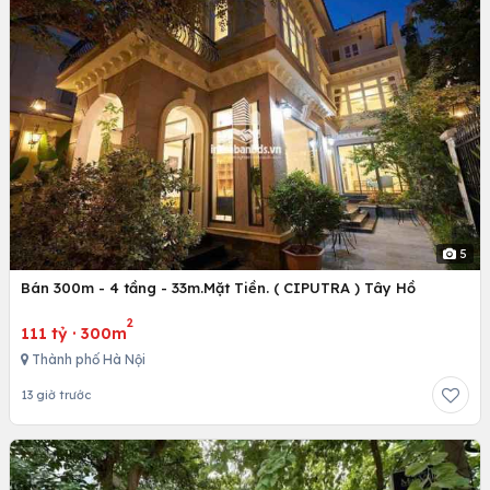
5
Bán 300m - 4 tầng - 33m.Mặt Tiền. ( CIPUTRA ) Tây Hồ
2
111 tỷ
·
300m
Thành phố Hà Nội
13 giờ trước