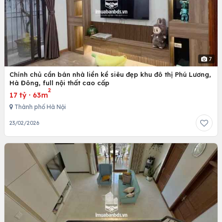
7
Chính chủ cần bán nhà liền kề siêu đẹp khu đô thị Phú Lương,
Hà Đông, full nội thất cao cấp
2
17 tỷ
·
63m
Thành phố Hà Nội
23/02/2026