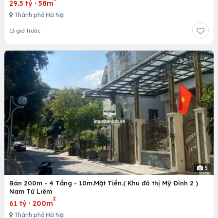
29.5 tỷ
·
58m
Thành phố Hà Nội
13 giờ trước
5
Bán 200m - 4 Tầng - 10m.Mặt Tiền.( Khu đô thị Mỹ Đình 2 )
Nam Từ Liêm
2
61 tỷ
·
200m
Thành phố Hà Nội