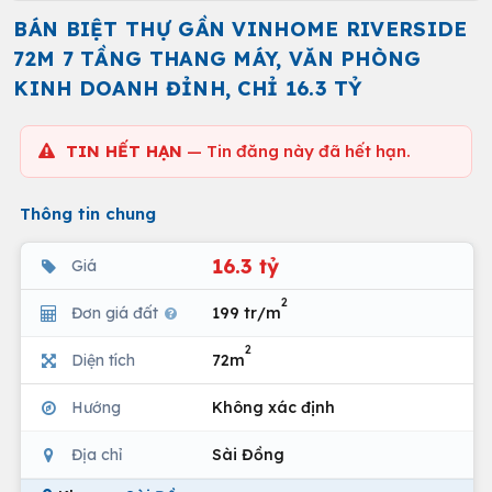
BÁN BIỆT THỰ GẦN VINHOME RIVERSIDE
72M 7 TẦNG THANG MÁY, VĂN PHÒNG
KINH DOANH ĐỈNH, CHỈ 16.3 TỶ
TIN HẾT HẠN
— Tin đăng này đã hết hạn.
Thông tin chung
16.3 tỷ
Giá
2
Đơn giá đất
199 tr/m
2
Diện tích
72m
Hướng
Không xác định
Địa chỉ
Sài Đồng