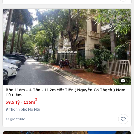
4
Bán 116m - 4 Tần - 11.2m.Mặt Tiền.( Nguyễn Cơ Thạch ) Nam
Từ Liêm
2
39.5 tỷ
·
116m
Thành phố Hà Nội
13 giờ trước