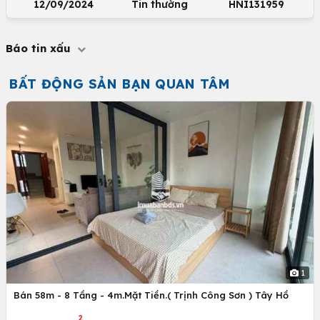
12/09/2024
Tin thường
HNI131959
Báo tin xấu
BẤT ĐỘNG SẢN BẠN QUAN TÂM
1
Bán 58m - 8 Tầng - 4m.Mặt Tiền.( Trịnh Công Sơn ) Tây Hồ
2