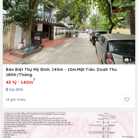
5
Bán Biệt Thự Mỹ Đình. 140m - 10m.Mặt Tiên. Doah Thu
180tr/Tháng.
2
43 tỷ
·
140m
mỹ đình
13 giờ trước