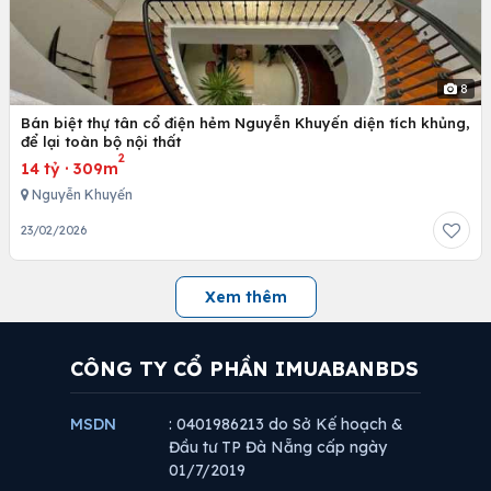
8
Bán biệt thự tân cổ điện hẻm Nguyễn Khuyến diện tích khủng,
để lại toàn bộ nội thất
2
14 tỷ
·
309m
Nguyễn Khuyến
23/02/2026
Xem thêm
CÔNG TY CỔ PHẦN IMUABANBDS
MSDN
: 0401986213 do Sở Kế hoạch &
Đầu tư TP Đà Nẵng cấp ngày
01/7/2019