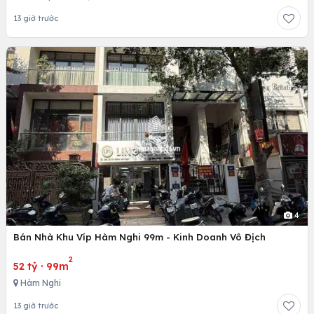
13 giờ trước
4
Bán Nhà Khu Víp Hàm Nghi 99m - Kinh Doanh Vô Địch
2
52 tỷ
·
99m
Hàm Nghi
13 giờ trước