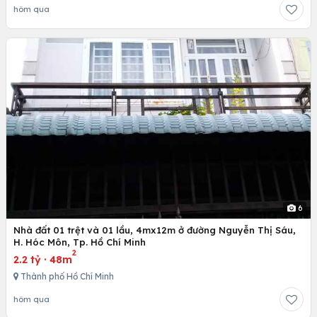
hôm qua
6
Nhà đất 01 trệt và 01 lầu, 4mx12m ở đường Nguyễn Thị Sáu,
H. Hóc Môn, Tp. Hồ Chí Minh
2
2.2 tỷ
·
48m
Thành phố Hồ Chí Minh
hôm qua