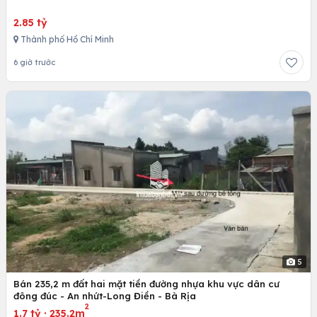
2.85 tỷ
Thành phố Hồ Chí Minh
6 giờ trước
5
Bán 235,2 m đất hai mặt tiền đường nhựa khu vực dân cư
đông đúc - An nhứt-Long Điền - Bà Rịa
2
1.7 tỷ
·
235.2m