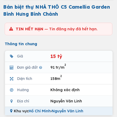
Bán biệt thự NHÀ THÔ C5 Camellia Garden
Bình Hưng Bình Chánh
TIN HẾT HẠN
— Tin đăng này đã hết hạn.
Thông tin chung
15 tỷ
Giá
2
Đơn giá đất
91 tr/m
2
Diện tích
158m
Hướng
Không xác định
Địa chỉ
Nguyễn Văn Linh
Khu vực
Hồ Chí Minh
›
Nguyễn Văn Linh