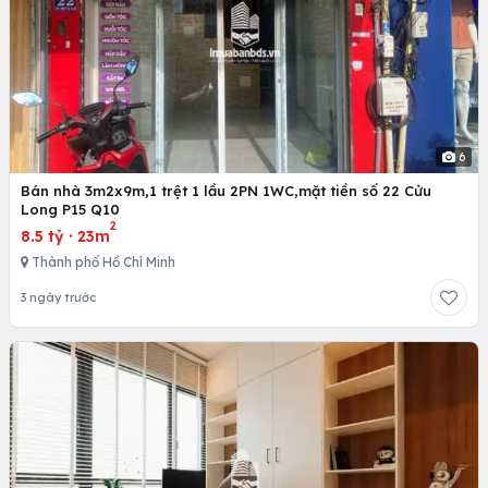
6
Bán nhà 3m2x9m,1 trệt 1 lầu 2PN 1WC,mặt tiền số 22 Cửu
Long P15 Q10
2
8.5 tỷ
·
23m
Thành phố Hồ Chí Minh
3 ngày trước