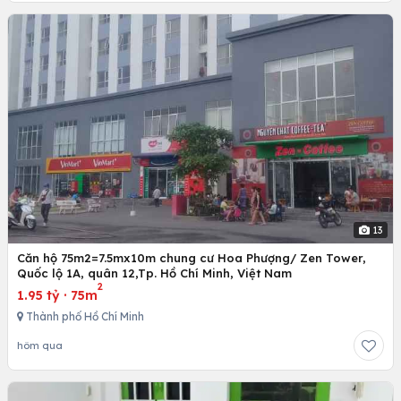
13
Căn hộ 75m2=7.5mx10m chung cư Hoa Phượng/ Zen Tower,
Quốc lộ 1A, quân 12,Tp. Hồ Chí Minh, Việt Nam
2
1.95 tỷ
·
75m
Thành phố Hồ Chí Minh
hôm qua