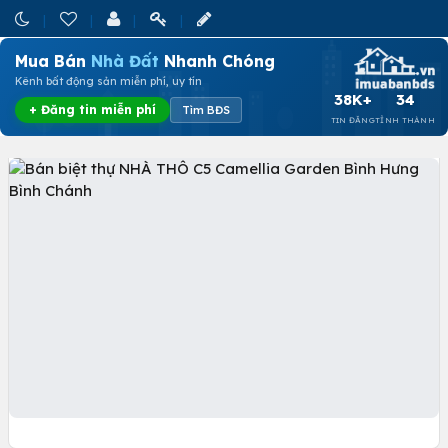
Mua Bán
Nhà Đất
Nhanh Chóng
Kênh bất động sản miễn phí, uy tín
38K+
34
+ Đăng tin miễn phí
Tìm BĐS
TIN ĐĂNG
TỈNH THÀNH