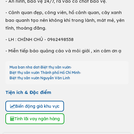
- An ninh, bảo vệ 24/7, ra vào có chốt bảo vệ.
- Cảnh quan đẹp, công viên, hồ cảnh quan, cây xanh
bao quanh tạo nên không khí trong lành, mát mẻ, yên
tĩnh, thoáng đãng.
- LH : CHÍNH CHỦ - 0962498538
- Miễn tiếp báo quảng cáo và môi giới , xin cám ơn ạ
Mua ban nha dat
Biệt thự sân vườn
Biệt thự sân vườn Thành phố Hồ Chí Minh
Biệt thự sân vườn Nguyễn Văn Linh
Tiện ích & Đặc điểm
Biến động giá khu vực
Tính lãi vay ngân hàng