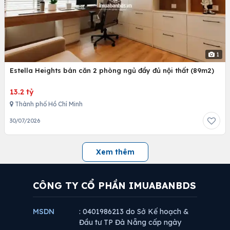
1
Estella Heights bán căn 2 phòng ngủ đầy đủ nội thất (89m2)
13.2 tỷ
Thành phố Hồ Chí Minh
30/07/2026
Xem thêm
CÔNG TY CỔ PHẦN IMUABANBDS
MSDN
: 0401986213 do Sở Kế hoạch &
Đầu tư TP Đà Nẵng cấp ngày