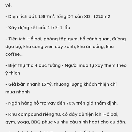
vẻ.
- Diện tích đất: 158.7m². tổng DT sàn XD : 121.5m2
- Xây dựng kết cấu 1 trệt 1 lầu
- Tiện ích: Hồ bơi, phòng tập gym, hồ cảnh quan, đường
dạo bộ, khu công viên cây xanh, khu ăn uống, khu
coffee...
- Biệt thự thô 4 bức tường - Người mua tự xây thêm theo
ý thích
- Giá bán nhanh 15 tỷ, thương lượng khách thiện chí
mua nhanh
- Ngân hàng hỗ trợ vay đến 70% trên giá thẩm định.
- Khu compound riêng tư, có đầy đủ tiện ích: Hồ bơi,
gym, yoga, BBQ phục vụ nhu cầu sinh hoạt cho cư dân.