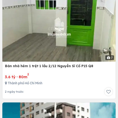
7
Bán nhà hẻm 1 trệt 1 lầu 2/12 Nguyễn Sĩ Cố P15 Q8
2
3.6 tỷ
·
80m
Thành phố Hồ Chí Minh
2 ngày trước