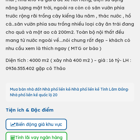
năng lượng mặt trời, ngoài ra còn có sân vườn phía
trước rộng rãi trồng cây kiểng lâu năm , thác nước , hồ
cá...sân vườn phía sau trồng nhiều loại cây ăn trái đang
cho quả và một ao cá 200m2. Toàn bộ nội thất đều
mang từ nước ngoài về....nói chung rất đẹp – khách có
nhu cầu xem là thích ngay ( MTG or báo )
Diện tích : 4000 m2 ( xây nhà 400 m2 ) – giá : 16 tỷ- LH :
0936.555.402 gặp cô Thảo
Mua bán nhà đất
Nhà phố liền kề
Nhà phố liền kề Tỉnh Lâm Đồng
Nhà phố liền kề quốc lộ 20
Tiện ích & Đặc điểm
Biến động giá khu vực
Tính lãi vay ngân hàng