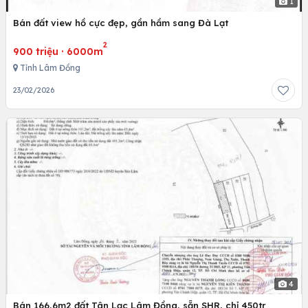
1
Bán đất view hồ cực đẹp, gần hầm sang Đà Lạt
2
900 triệu
·
6000m
Tỉnh Lâm Đồng
23/02/2026
4
Bán 166,6m2 đất Tân Lạc Lâm Đồng, sẵn SHR, chỉ 450tr