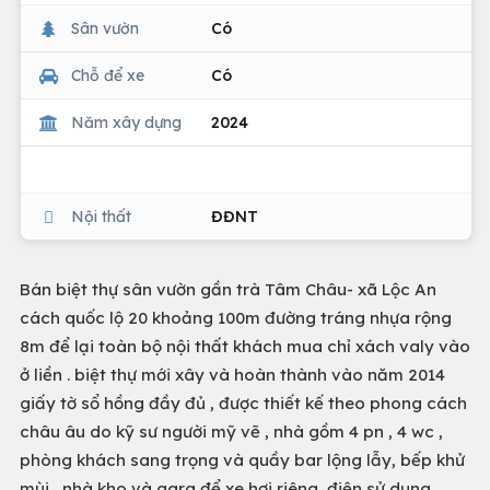
Sân vườn
Có
Chỗ để xe
Có
Năm xây dựng
2024
Nội thất
ĐĐNT
Bán biệt thự sân vườn gần trà Tâm Châu- xã Lộc An
cách quốc lộ 20 khoảng 100m đường tráng nhựa rộng
8m để lại toàn bộ nội thất khách mua chỉ xách valy vào
ở liền . biệt thự mới xây và hoàn thành vào năm 2014
giấy tờ sổ hồng đầy đủ , được thiết kế theo phong cách
châu âu do kỹ sư người mỹ vẽ , nhà gồm 4 pn , 4 wc ,
phòng khách sang trọng và quầy bar lộng lẫy, bếp khử
mùi , nhà kho và gara để xe hơi riêng, điện sử dụng