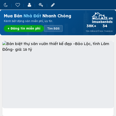
Mua Bán
Nhà Đất
Nhanh Chóng
Kênh bất động sản miễn phí, uy tín
38K+
34
+ Đăng tin miễn phí
Tìm BĐS
TIN ĐĂNG
TỈNH THÀNH