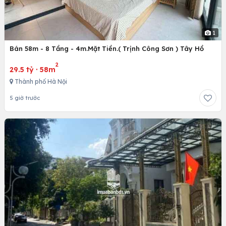
1
Bán 58m - 8 Tầng - 4m.Mặt Tiền.( Trịnh Công Sơn ) Tây Hồ
2
29.5 tỷ
·
58m
Thành phố Hà Nội
5 giờ trước