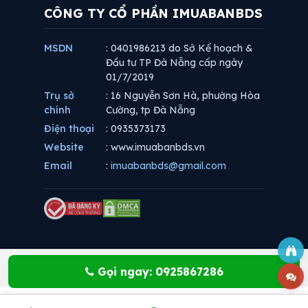
CÔNG TY CỔ PHẦN IMUABANBDS
MSDN
: 0401986213 do Sở Kế hoạch &
Đầu tư TP Đà Nẵng cấp ngày
01/7/2019
Trụ sở
: 16 Nguyễn Sơn Hà, phường Hòa
chính
Cường, tp Đà Nẵng
Điện thoại
: 0935373173
Website
: www.imuabanbds.vn
Email
:
imuabanbds@gmail.com
Gọi ngay: 0925867286