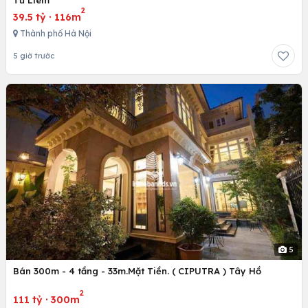
Từ Liêm
2
39.5 tỷ
·
116m
Thành phố Hà Nội
5 giờ trước
5
Bán 300m - 4 tầng - 33m.Mặt Tiền. ( CIPUTRA ) Tây Hồ
2
111 tỷ
·
300m