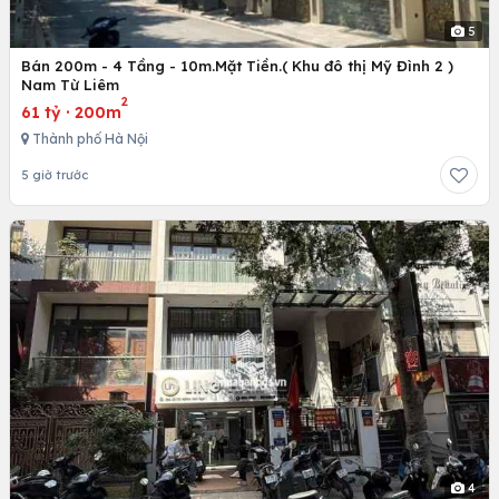
5
Bán 200m - 4 Tầng - 10m.Mặt Tiền.( Khu đô thị Mỹ Đình 2 )
Nam Từ Liêm
2
61 tỷ
·
200m
Thành phố Hà Nội
5 giờ trước
4