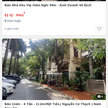
Bán Nhà Khu Víp Hàm Nghi 99m - Kinh Doanh Vô Địch
2
52 tỷ
·
99m
Hàm Nghi
5 giờ trước
4
Bán 116m - 4 Tần - 11.2m.Mặt Tiền.( Nguyễn Cơ Thạch ) Nam