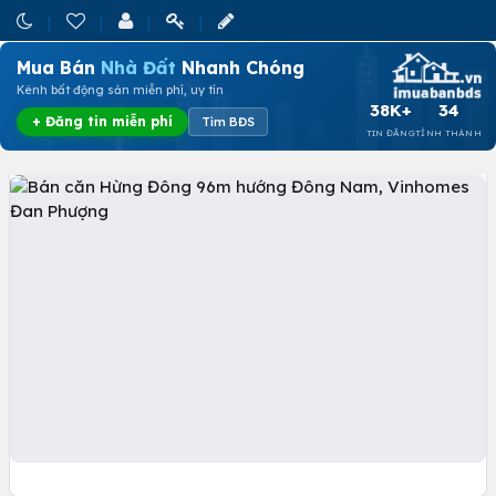
Mua Bán
Nhà Đất
Nhanh Chóng
Kênh bất động sản miễn phí, uy tín
38K+
34
+ Đăng tin miễn phí
Tìm BĐS
TIN ĐĂNG
TỈNH THÀNH