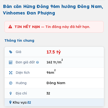
Bán căn Hừng Đông 96m hướng Đông Nam,
Vinhomes Đan Phượng
TIN HẾT HẠN
— Tin đăng này đã hết hạn.
Thông tin chung
17.5 tỷ
Giá
2
Đơn giá đất
162 tr/m
2
Diện tích
96m
Hướng
Đông Nam
Địa chỉ
32
Khu vực
›
32