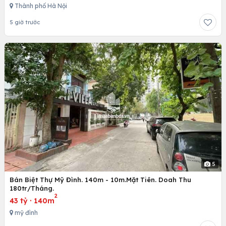
Thành phố Hà Nội
5 giờ trước
5
Bán Biệt Thự Mỹ Đình. 140m - 10m.Mặt Tiên. Doah Thu
180tr/Tháng.
2
43 tỷ
·
140m
mỹ đình