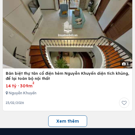
8
Bán biệt thự tân cổ điện hẻm Nguyễn Khuyến diện tích khủng,
để lại toàn bộ nội thất
2
14 tỷ
·
309m
Nguyễn Khuyến
23/02/2026
Xem thêm