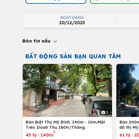
NGÀY ĐĂNG
20/12/2023
Báo tin xấu
BẤT ĐỘNG SẢN BẠN QUAN TÂM
5
Bán Biệt Thự Mỹ Đình. 140m - 10m.Mặt
Bán 200m
Tiên. Doah Thu 180tr/Tháng.
đô thị Mỹ
2
43 tỷ
·
140m
61 tỷ
·
2