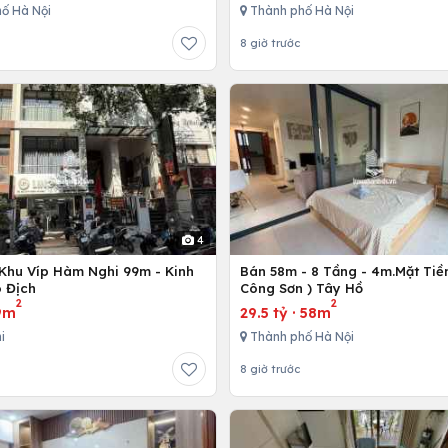
ố Hà Nội
Thành phố Hà Nội
8 giờ trước
4
Khu Víp Hàm Nghi 99m - Kinh
Bán 58m - 8 Tầng - 4m.Mặt Tiền
 Địch
Công Sơn ) Tây Hồ
2
2
9m
29.5 tỷ
·
58m
i
Thành phố Hà Nội
8 giờ trước