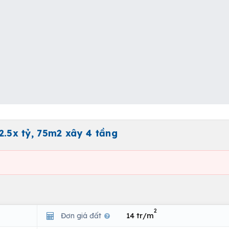
 2.5x tỷ, 75m2 xây 4 tầng
2
Đơn giá đất
14 tr/m