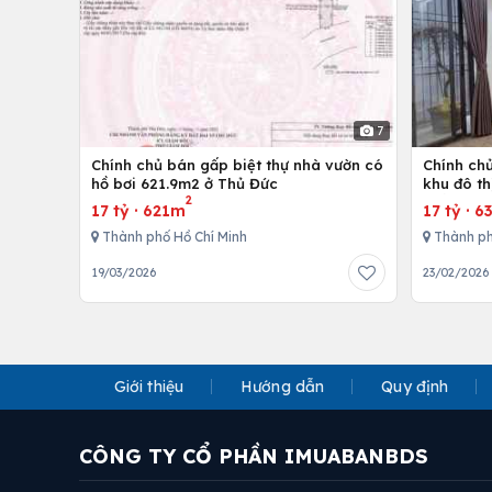
7
Chính chủ bán gấp biệt thự nhà vườn có
Chính chủ
hồ bơi 621.9m2 ở Thủ Đức
khu đô th
2
thất cao
17 tỷ
·
621m
17 tỷ
·
6
Thành phố Hồ Chí Minh
Thành ph
19/03/2026
23/02/2026
Giới thiệu
Hướng dẫn
Quy định
CÔNG TY CỔ PHẦN IMUABANBDS