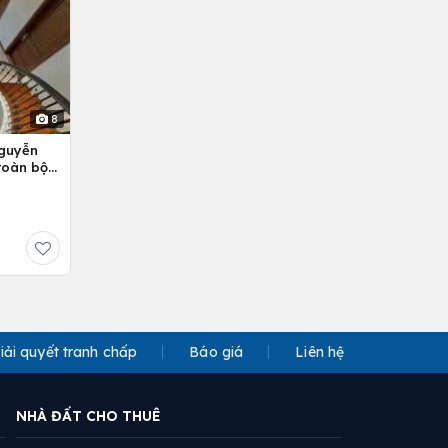
8
Nguyễn
 toàn bộ
iải quyết tranh chấp
Báo giá
Liên hệ
NHÀ ĐẤT CHO THUÊ