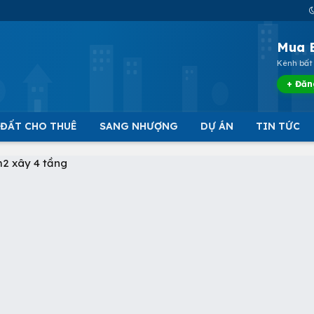
Mua 
Kênh bất 
+ Đăn
 ĐẤT CHO THUÊ
SANG NHƯỢNG
DỰ ÁN
TIN TỨC