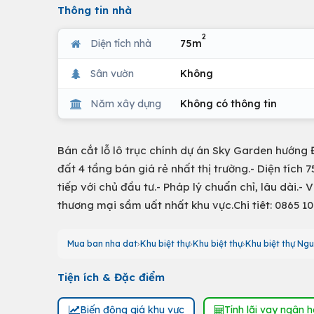
Thông tin nhà
2
Diện tích nhà
75m
Sân vườn
Không
Năm xây dựng
Không có thông tin
Bán cắt lỗ lô trục chính dự án Sky Garden hướng 
đất 4 tầng bán giá rẻ nhất thị trường.- Diện tíc
tiếp với chủ đầu tư.- Pháp lý chuẩn chỉ, lâu dài.-
thương mại sầm uất nhất khu vực.Chi tiêt: 0865 10
Mua ban nha dat
Khu biệt thự
Khu biệt thự
Khu biệt thự Ng
Tiện ích & Đặc điểm
Biến động giá khu vực
Tính lãi vay ngân 