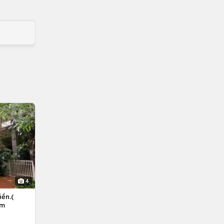
4
ền.(
êm