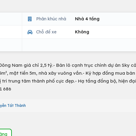
Phân khúc nhà
Nhà 4 tầng
Chỗ để xe
Không
Đông Nam giá chỉ 2,5 tỷ.- Bán lô cạnh trục chính dự án Sky c
h 75m², mặt tiền 5m, nhà xây vuông vắn.- Ký hợp đồng mua bán
 Vị trí trung tâm thành phố cực đẹp.- Hạ tầng đồng bộ, hiện đạ
1 686
uyễn Tất Thành
hàng