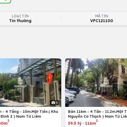
LOẠI TIN
MÃ TIN
Tin thường
VPC121100
5
 - 4 Tầng - 10m.Mặt Tiền.( Khu
Bán 116m - 4 Tần - 11.2m.Mặt Ti
 Đình 2 ) Nam Từ Liêm
Nguyễn Cơ Thạch ) Nam Từ Li
2
2
00m
39.5 tỷ
·
116m