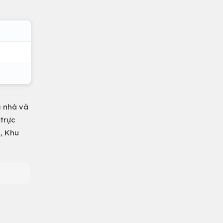
ả nhà và
 trực
i, Khu