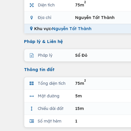
2
Diện tích
75m
Địa chỉ
Nguyễn Tất Thành
Khu vực
›
Nguyễn Tất Thành
Pháp lý & Liên hệ
Pháp lý
Sổ Đỏ
Thông tin đất
2
Tổng diện tích
75m
Mặt đường
5m
Chiều dài đất
15m
Số mặt hẻm
1