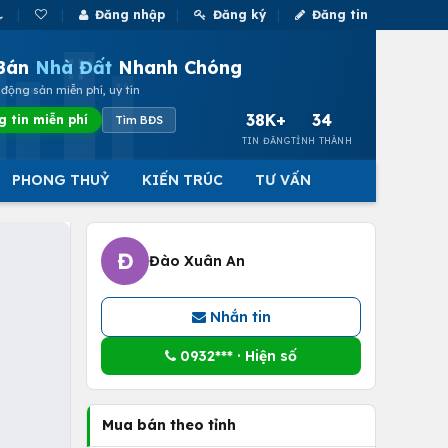
Đăng nhập
Đăng ký
Đăng tin
Bán
Nhà Đất
Nhanh Chóng
động sản miễn phí, uy tín
38K+
34
g tin miễn phí
Tìm BĐS
TIN ĐĂNG
TỈNH THÀNH
PHONG THUỶ
KIẾN TRÚC
TƯ VẤN
Đ
Đào Xuân An
Nhắn tin
0932*** · Hiện số
Mua bán theo tỉnh