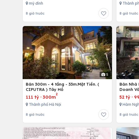
mỹ đình
Thành ph
8 giờ trước
8 giờ trước
5
Bán 300m - 4 tầng - 33m.Mặt Tiền. (
Bán Nhà 
CIPUTRA ) Tây Hồ
Doanh Vô
2
111 tỷ
·
300m
52 tỷ
·
9
Thành phố Hà Nội
Hàm Ngh
8 giờ trước
8 giờ trước