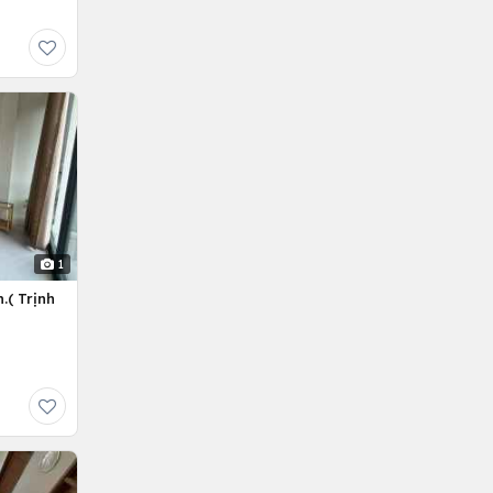
1
.( Trịnh