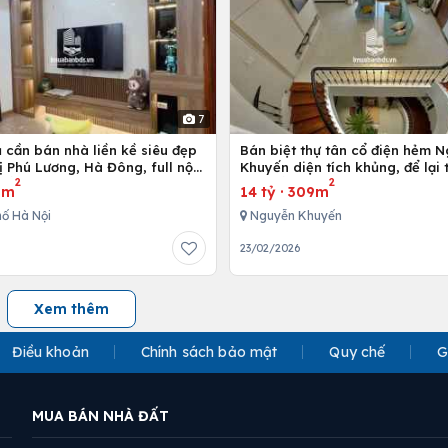
7
 cần bán nhà liền kề siêu đẹp
Bán biệt thự tân cổ điện hẻm 
ị Phú Lương, Hà Đông, full nội
Khuyến diện tích khủng, để lại
2
2
 cấp
nội thất
3m
14 tỷ
·
309m
ố Hà Nội
Nguyễn Khuyến
23/02/2026
Xem thêm
Điều khoản
Chính sách bảo mật
Quy chế
G
MUA BÁN NHÀ ĐẤT