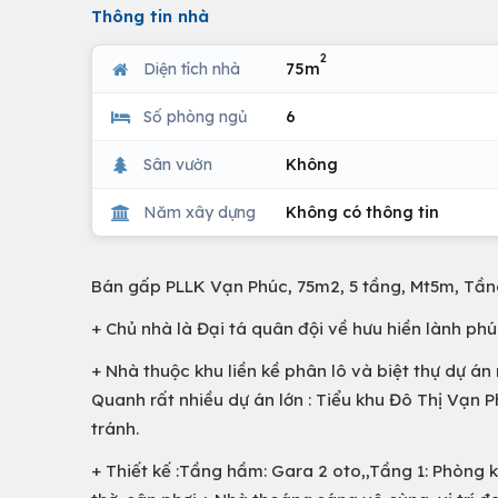
Thông tin nhà
2
Diện tích nhà
75m
Số phòng ngủ
6
Sân vườn
Không
Năm xây dựng
Không có thông tin
Bán gấp PLLK Vạn Phúc, 75m2, 5 tầng, Mt5m, Tầng
+ Chủ nhà là Đại tá quân đội về hưu hiền lành ph
+ Nhà thuộc khu liền kề phân lô và biệt thự dự á
Quanh rất nhiều dự án lớn : Tiểu khu Đô Thị Vạn 
tránh.
+ Thiết kế :Tầng hầm: Gara 2 oto,,Tầng 1: Phòng 