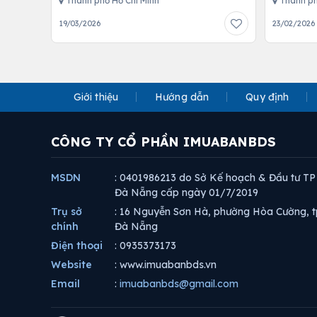
Thành phố Hồ Chí Minh
Thành ph
19/03/2026
23/02/2026
Giới thiệu
Hướng dẫn
Quy định
CÔNG TY CỔ PHẦN IMUABANBDS
MSDN
: 0401986213 do Sở Kế hoạch & Đầu tư TP
Đà Nẵng cấp ngày 01/7/2019
Trụ sở
: 16 Nguyễn Sơn Hà, phường Hòa Cường, t
chính
Đà Nẵng
Điện thoại
: 0935373173
Website
: www.imuabanbds.vn
Email
:
imuabanbds@gmail.com