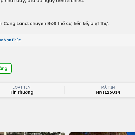
đẹp nhất dãy, oto đỗ ngày đêm 5 chiếc.
r Công Land: chuyên BĐS thổ cư, liền kề, biệt thự.
se Vạn Phúc
hàng
LOẠI TIN
MÃ TIN
Tin thường
HNI126014