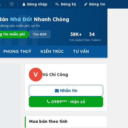
Đăng nhập
Đăng ký
Đăng tin
Bán
Nhà Đất
Nhanh Chóng
động sản miễn phí, uy tín
38K+
34
g tin miễn phí
Tìm BĐS
TIN ĐĂNG
TỈNH THÀNH
PHONG THUỶ
KIẾN TRÚC
TƯ VẤN
V
Vũ Chí Công
Nhắn tin
0989*** · Hiện số
Mua bán theo tỉnh