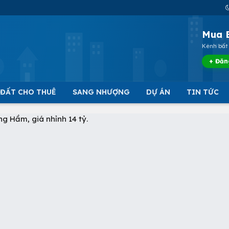
Mua 
Kênh bất 
+ Đăn
 ĐẤT CHO THUÊ
SANG NHƯỢNG
DỰ ÁN
TIN TỨC