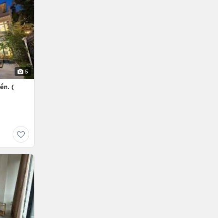
5
ền. (