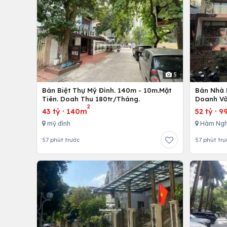
5
Bán Biệt Thự Mỹ Đình. 140m - 10m.Mặt
Bán Nhà 
Tiên. Doah Thu 180tr/Tháng.
Doanh Vô
2
43 tỷ
·
140m
52 tỷ
·
9
mỹ đình
Hàm Ngh
57 phút trước
57 phút trư