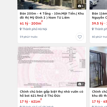
5
Bán 200m - 4 Tầng - 10m.Mặt Tiền.( Khu
Bán 116m 
đô thị Mỹ Đình 2 ) Nam Từ Liêm
Nguyễn C
2
61 tỷ
·
200m
39.5 tỷ
·
Thành phố Hà Nội
Thành ph
59 phút trước
60 phút trư
7
Chính chủ bán gấp biệt thự nhà vườn có
Chính chủ
hồ bơi 621.9m2 ở Thủ Đức
khu đô th
2
thất cao
17 tỷ
·
621m
17 tỷ
·
6