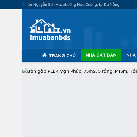
16 Nguyễn Sơn Hà, phường Hòa Cường, tp Đà Nẵng
NHÀ ĐẤT BÁN
NHÀ
TRANG CHỦ