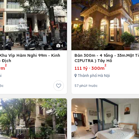
4
Khu Víp Hàm Nghi 99m - Kinh
Bán 300m - 4 tầng - 33m.Mặt Ti
 Địch
CIPUTRA ) Tây Hồ
2
2
9m
111 tỷ
·
300m
i
Thành phố Hà Nội
ớc
57 phút trước