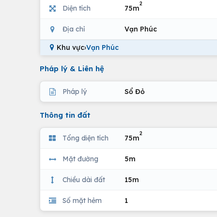
2
Diện tích
75m
Địa chỉ
Vạn Phúc
Khu vực
›
Vạn Phúc
Pháp lý & Liên hệ
Pháp lý
Sổ Đỏ
Thông tin đất
2
Tổng diện tích
75m
Mặt đường
5m
Chiều dài đất
15m
Số mặt hẻm
1