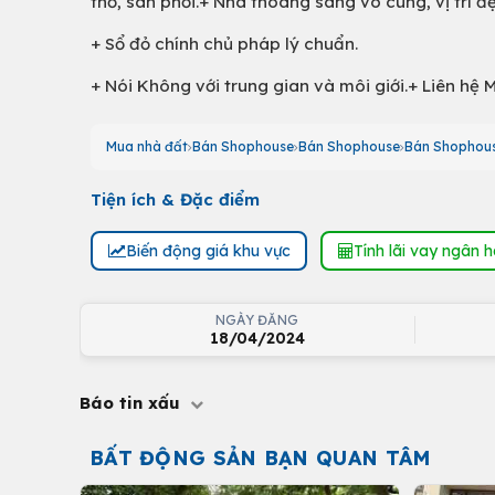
thờ, sân phơi.+ Nhà thoáng sáng vô cùng, vị trí 
+ Sổ đỏ chính chủ pháp lý chuẩn.
+ Nói Không với trung gian và môi giới.+ Liên hệ M
Mua nhà đất
Bán Shophouse
Bán Shophouse
Bán Shophou
Tiện ích & Đặc điểm
Biến động giá khu vực
Tính lãi vay ngân 
NGÀY ĐĂNG
18/04/2024
Báo tin xấu
BẤT ĐỘNG SẢN BẠN QUAN TÂM