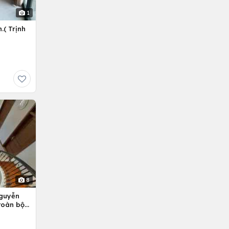
1
.( Trịnh
8
Nguyễn
 toàn bộ