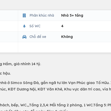
Phân khúc nhà
Nhà 5+ tầng
Số WC
4
Chỗ để xe
Không
 Hầm, giá nhỉnh 14 tỷ.
úc hậu.
n nhà ở Simco Sông Đà, gần ngã tư lớn Vạn Phúc giao Tố Hữu.
Phúc, KĐT Dương Nội, KĐT Văn Khê, Khu vực dân trí cao, vỉa h
khách, bếp, WC.,,Tầng 2,3,4: Mỗi tầng 2 phòng, 1 WC.Tầng 5: 