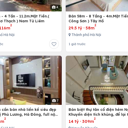
4
- 4 Tần - 11.2m.Mặt Tiền.(
Bán 58m - 8 Tầng - 4m.Mặt Tiền
ơ Thạch ) Nam Từ Liêm
Công Sơn ) Tây Hồ
2
2
116m
29.5 tỷ
·
58m
ố Hà Nội
Thành phố Hà Nội
ớc
1 giờ trước
7
 cần bán nhà liền kề siêu đẹp
Bán biệt thự tân cổ điện hẻm 
ị Phú Lương, Hà Đông, full nội
Khuyến diện tích khủng, để lại
2
2
 cấp
nội thất
3m
14 tỷ
·
309m