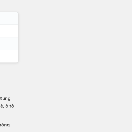
 Xung
è, ô tô
Phòng