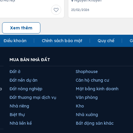
ố Hà Nội
Nguyễn Khuyến
23/02/2026
Xem thêm
Điều khoản
Chính sách bảo mật
Quy chế
G
MUA BÁN NHÀ ĐẤT
Đất ở
Shophouse
Đất nền dự án
Căn hộ chung cư
p
Đất nông nghiệp
Mặt bằng kinh doanh
Đất thương mại dịch vụ
Văn phòng
Nhà riêng
Kho
Biệt thự
Nhà xưởng
Nhà liền kề
Bất động sản khác