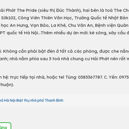
i Phát The Pride (siêu thị Đức Thành), hai bên là toà The C
, Silk102, Công Viên Thiên Văn Học, Trường Quốc tế Nhật Bả
học An Hưng, Vạn Bảo, La Khê, Chu Văn An, Bệnh viện Quân 
HPT quốc tế Hà Nội…Thêm nhiều dự án mới: kè sông, xây cầu 
. Không cần phải bật đèn ở tất cả các phòng, được che nắn
anh; nhà nằm phía sau 3 toà nhà chung cư Hải Phát nên rất
ệ: trực tiếp tại nhà, hoặc tel Tùng: 0383367787. C. Yến: 097
thuận).
hố Hà Nội
Biệt thự nhà phố Thanh Bình
hàng