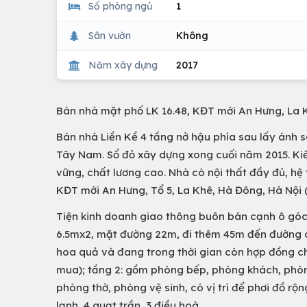
Số phòng ngủ
1
Sân vườn
Không
Năm xây dựng
2017
Bán nhà mặt phố LK 16.48, KĐT mới An Hưng, La K
Bán nhà Liền Kề 4 tầng nở hậu phía sau lấy ánh s
Tây Nam. Sổ đỏ xây dựng xong cuối năm 2015. Kiế
vững, chất lương cao. Nhà có nội thất đầy đủ, hệ 
KĐT mới An Hưng, Tổ 5, La Khê, Hà Đông, Hà Nội (
Tiện kinh doanh giao thông buôn bán cạnh ô góc
6.5mx2, mặt đường 22m, đi thêm 45m đến đường c
hoa quả và đang trong thời gian còn hợp đồng cho
mua); tầng 2: gồm phòng bếp, phòng khách, phòng
phòng thờ, phòng vệ sinh, có vị trí để phơi đồ rộ
lạnh, 4 quạt trần, 3 điều hoà.