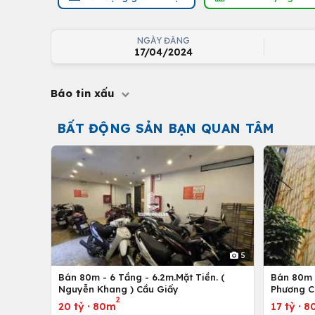
NGÀY ĐĂNG
17/04/2024
Báo tin xấu
BẤT ĐỘNG SẢN BẠN QUAN TÂM
5
Bán 80m - 6 Tầng - 6.2m.Mặt Tiền. (
Bán 80m -
Nguyễn Khang ) Cầu Giấy
Phương C
2
20 tỷ
·
80m
17 tỷ
·
8