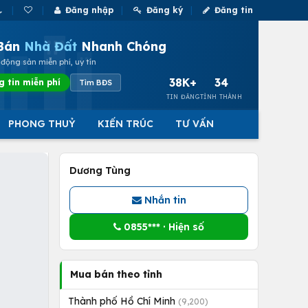
Đăng nhập
Đăng ký
Đăng tin
Bán
Nhà Đất
Nhanh Chóng
động sản miễn phí, uy tín
38K+
34
g tin miễn phí
Tìm BĐS
TIN ĐĂNG
TỈNH THÀNH
PHONG THUỶ
KIẾN TRÚC
TƯ VẤN
Dương Tùng
Nhắn tin
0855*** · Hiện số
Mua bán theo tỉnh
Thành phố Hồ Chí Minh
(9,200)