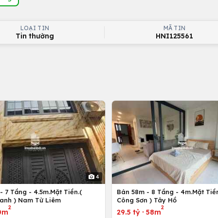
LOẠI TIN
MÃ TIN
Tin thường
HNI125561
4
 7 Tầng - 4.5m.Mặt Tiền.(
Bán 58m - 8 Tầng - 4m.Mặt Tiền
anh ) Nam Từ Liêm
Công Sơn ) Tây Hồ
2
2
0m
29.5 tỷ
·
58m