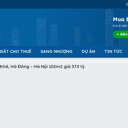
Mua 
Kênh bất 
+ Đăn
 ĐẤT CHO THUÊ
SANG NHƯỢNG
DỰ ÁN
TIN TỨC