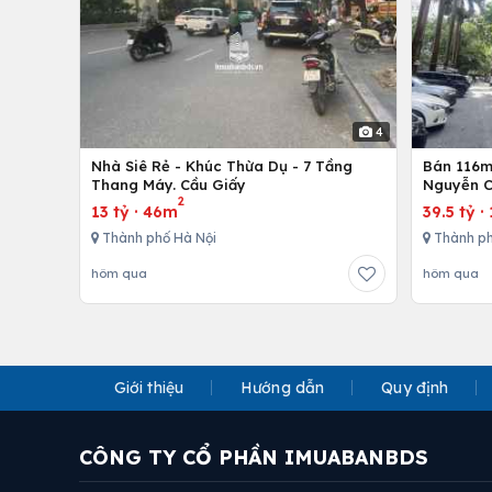
4
Nhà Siê Rẻ - Khúc Thừa Dụ - 7 Tầng
Bán 116m 
Thang Máy. Cầu Giấy
Nguyễn C
2
13 tỷ
·
46m
39.5 tỷ
·
Thành phố Hà Nội
Thành ph
hôm qua
hôm qua
Giới thiệu
Hướng dẫn
Quy định
CÔNG TY CỔ PHẦN IMUABANBDS