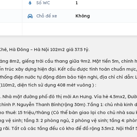
Số WC
1
Chỗ để xe
Không
hê, Hà Đông – Hà Nội 102m2 giá 37.5 tỷ.
áng 8m2, giếng trời cầu thang giữa 9m2. Mặt tiền 5m, chính 
n trúc xây dựng hiện đại. Kết cấu được tính toán chuẩn mực
thống điện nước tự động đảm bảo tiện nghi, địa chỉ chỉ dẫn: L
110m2, diện tích sử dụng 408 mét vuông ) :
. Nhà mặt đường phố đô thị mới An Hưng. Vỉa hè 4.5mx2, Đư
hính P. Nguyễn Thanh Bình(rộng 30m) .Tầng 1: chủ nhà kinh 
 thuê: 15 triệu/tháng (Có thể bàn giao lại cho chủ nhà sau 
 vệ sinh; tầng 3: 2 phòng ngủ, 2 phòng vệ sinh; tầng 4: phò
ng rãi. Tất cả các tầng đếu có kho để đồ rộng 3.5m2. Nội thất