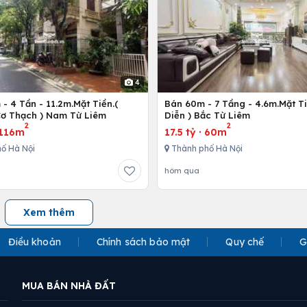
4
- 4 Tần - 11.2m.Mặt Tiền.(
Bán 60m - 7 Tầng - 4.6m.Mặt Ti
ơ Thạch ) Nam Từ Liêm
Diễn ) Bắc Từ Liêm
2
2
116m
17.5 tỷ
·
60m
ố Hà Nội
Thành phố Hà Nội
hôm qua
Xem thêm
Điều khoản
Chính sách bảo mật
Quy chế
G
MUA BÁN NHÀ ĐẤT