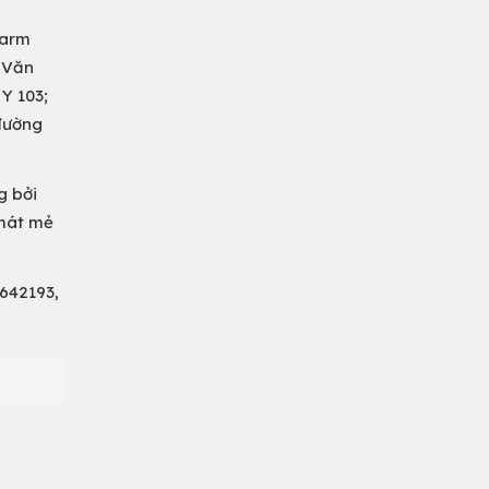
harm
n Văn
Y 103;
đường
g bởi
 mát mẻ
5642193,