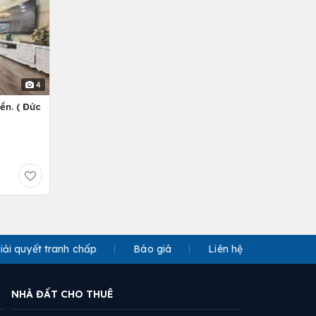
4
ền. ( Đức
iải quyết tranh chấp
Báo giá
Liên hệ
NHÀ ĐẤT CHO THUÊ