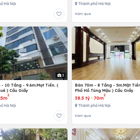
ố Hà Nội
Thành phố Hà Nội
hôm qua
3
- 10 Tầng - 9.6m.Mạt Tiền. (
Bán 70m - 8 Tầng - 5m.Mặt Tiền
uê ) Cầu Giấy
Phố Hồ Tùng Mậu ) Cầu Giấy
2
2
25m
38.5 tỷ
·
70m
ố Hà Nội
Thành phố Hà Nội
hôm qua