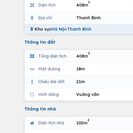
2
Diện tích
408m
Địa chỉ
Thanh Bình
Khu vực
Hà Nội
›
Thanh Bình
Thông tin đất
2
Tổng diện tích
408m
Mặt đường
18m
Chiều dài đất
21m
Hình dáng
Vuông vắn
Thông tin nhà
2
Diện tích nhà
102m