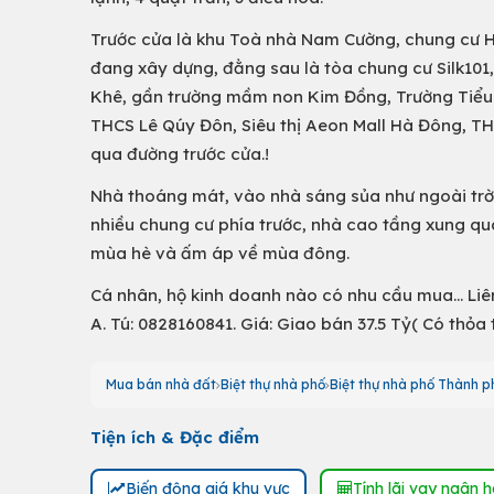
Trước cửa là khu Toà nhà Nam Cường, chung cư Hả
đang xây dựng, đằng sau là tòa chung cư Silk101
Khê, gần trường mầm non Kim Đồng, Trường Tiểu 
THCS Lê Qúy Đôn, Siêu thị Aeon Mall Hà Đông, T
qua đường trước cửa.!
Nhà thoáng mát, vào nhà sáng sủa như ngoài trời
nhiều chung cư phía trước, nhà cao tầng xung qu
mùa hè và ấm áp về mùa đông.
Cá nhân, hộ kinh doanh nào có nhu cầu mua… Liên h
A. Tú: 0828160841. Giá: Giao bán 37.5 Tỷ( Có thỏa 
Mua bán nhà đất
Biệt thự nhà phố
Biệt thự nhà phố Thành p
Tiện ích & Đặc điểm
Biến động giá khu vực
Tính lãi vay ngân 