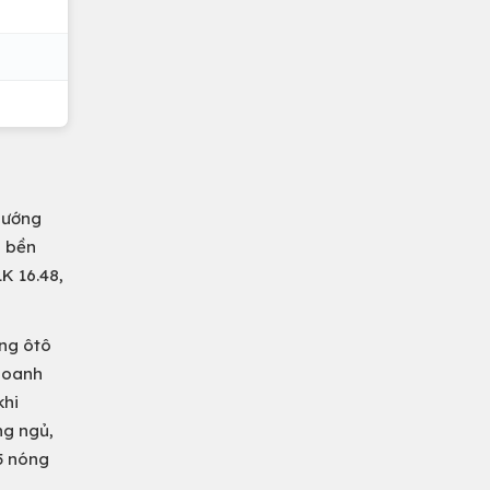
hướng
, bền
K 16.48,
ờng ôtô
doanh
khi
ng ngủ,
 5 nóng