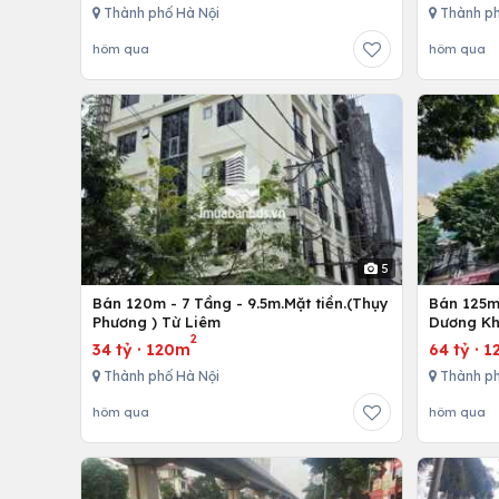
Thành phố Hà Nội
Thành ph
hôm qua
hôm qua
5
Bán 120m - 7 Tầng - 9.5m.Mặt tiền.(Thụy
Bán 125m 
Phương ) Từ Liêm
Dương Kh
2
34 tỷ
·
120m
64 tỷ
·
1
Thành phố Hà Nội
Thành ph
hôm qua
hôm qua