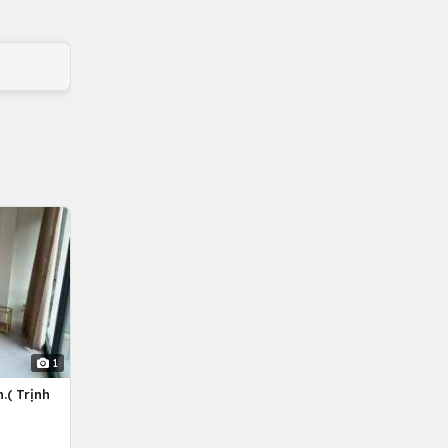
1
.( Trịnh