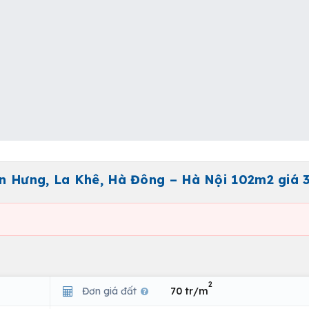
 Hưng, La Khê, Hà Đông – Hà Nội 102m2 giá 37
2
Đơn giá đất
70 tr/m