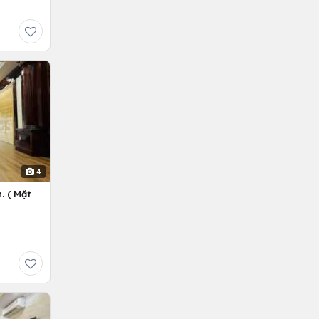
4
. ( Mặt