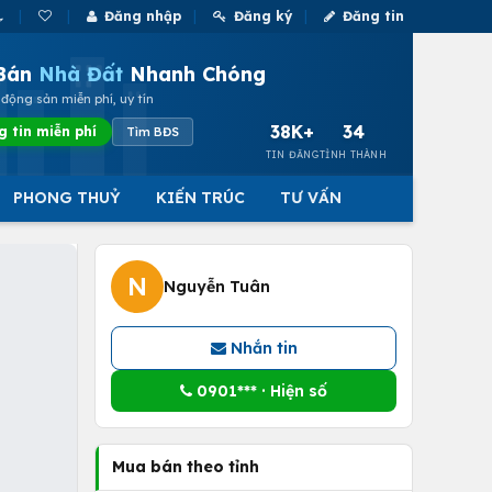
Đăng nhập
Đăng ký
Đăng tin
Bán
Nhà Đất
Nhanh Chóng
động sản miễn phí, uy tín
38K+
34
g tin miễn phí
Tìm BĐS
TIN ĐĂNG
TỈNH THÀNH
PHONG THUỶ
KIẾN TRÚC
TƯ VẤN
N
Nguyễn Tuân
Nhắn tin
0901*** · Hiện số
Mua bán theo tỉnh