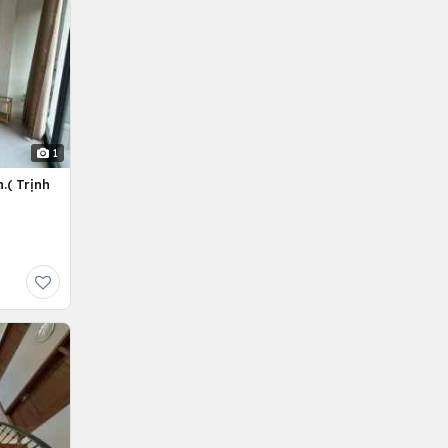
1
.( Trịnh