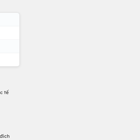
c tế
đích