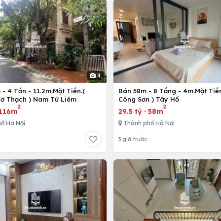
4
- 4 Tần - 11.2m.Mặt Tiền.(
Bán 58m - 8 Tầng - 4m.Mặt Tiền
ơ Thạch ) Nam Từ Liêm
Công Sơn ) Tây Hồ
2
2
116m
29.5 tỷ
·
58m
ố Hà Nội
Thành phố Hà Nội
3 giờ trước