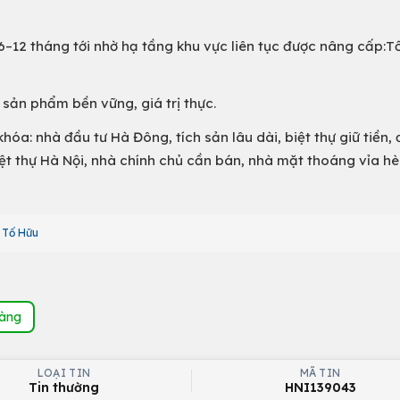
 6–12 tháng tới nhờ hạ tầng khu vực liên tục được nâng cấp:T
sản phẩm bền vững, giá trị thực.
hóa: nhà đầu tư Hà Đông, tích sản lâu dài, biệt thự giữ tiền, 
ệt thự Hà Nội, nhà chính chủ cần bán, nhà mặt thoáng vỉa hè
ề Tố Hữu
hàng
LOẠI TIN
MÃ TIN
Tin thường
HNI139043