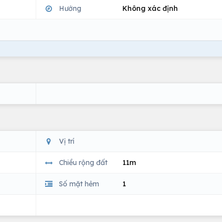
Hướng
Không xác định
Vị trí
Chiều rộng đất
11m
Số mặt hẻm
1