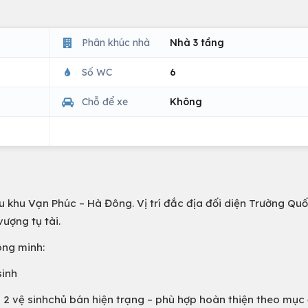
Phân khúc nhà
Nhà 3 tầng
Số WC
6
Chỗ để xe
Không
u khu Vạn Phúc – Hà Đông. Vị trí đắc địa đối diện Trường Quố
vượng tụ tài.
ông minh:
sinh
2 vệ sinhchủ bán hiện trạng – phù hợp hoàn thiện theo mục 