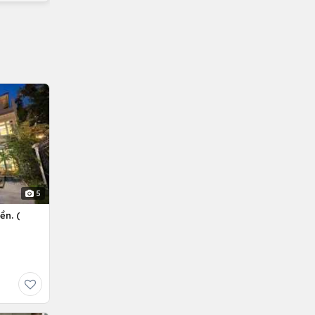
5
ền. (