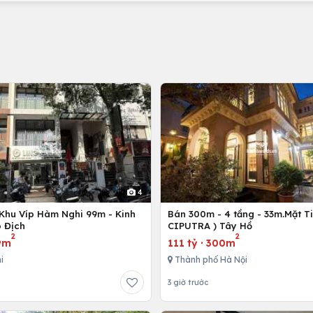
4
Khu Víp Hàm Nghi 99m - Kinh
Bán 300m - 4 tầng - 33m.Mặt Ti
 Địch
CIPUTRA ) Tây Hồ
2
2
9m
111 tỷ
·
300m
i
Thành phố Hà Nội
3 giờ trước