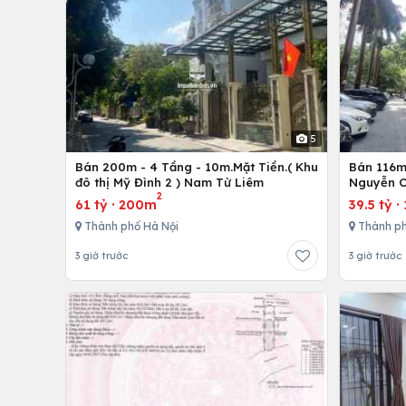
5
Bán 200m - 4 Tầng - 10m.Mặt Tiền.( Khu
Bán 116m 
đô thị Mỹ Đình 2 ) Nam Từ Liêm
Nguyễn C
2
61 tỷ
·
200m
39.5 tỷ
·
Thành phố Hà Nội
Thành ph
3 giờ trước
3 giờ trước