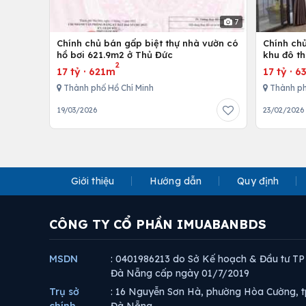
7
Chính chủ bán gấp biệt thự nhà vườn có
Chính chủ
hồ bơi 621.9m2 ở Thủ Đức
khu đô th
2
thất cao
17 tỷ
·
621m
17 tỷ
·
6
Thành phố Hồ Chí Minh
Thành ph
19/03/2026
23/02/2026
Giới thiệu
Hướng dẫn
Quy định
CÔNG TY CỔ PHẦN IMUABANBDS
MSDN
: 0401986213 do Sở Kế hoạch & Đầu tư TP
Đà Nẵng cấp ngày 01/7/2019
Trụ sở
: 16 Nguyễn Sơn Hà, phường Hòa Cường, t
chính
Đà Nẵng