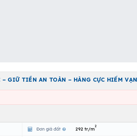
C – GIỮ TIỀN AN TOÀN – HÀNG CỰC HIẾM VẠ
2
Đơn giá đất
292 tr/m