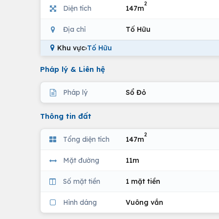
2
Diện tích
147m
Địa chỉ
Tố Hữu
Khu vực
›
Tố Hữu
Pháp lý & Liên hệ
Pháp lý
Sổ Đỏ
Thông tin đất
2
Tổng diện tích
147m
Mặt đường
11m
Số mặt tiền
1 mặt tiền
Hình dáng
Vuông vắn