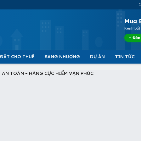
Mua 
Kênh bất 
+ Đăn
 ĐẤT CHO THUÊ
SANG NHƯỢNG
DỰ ÁN
TIN TỨC