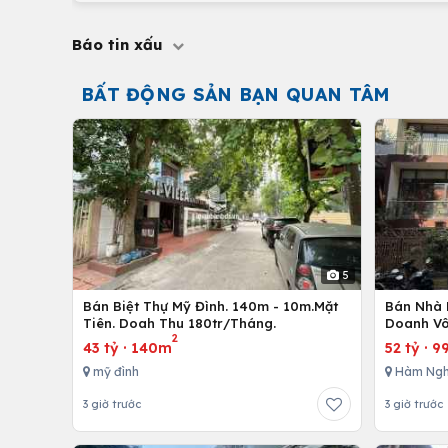
Báo tin xấu
BẤT ĐỘNG SẢN BẠN QUAN TÂM
5
Bán Biệt Thự Mỹ Đình. 140m - 10m.Mặt
Bán Nhà 
Tiên. Doah Thu 180tr/Tháng.
Doanh Vô
2
43 tỷ
·
140m
52 tỷ
·
9
mỹ đình
Hàm Ngh
3 giờ trước
3 giờ trước