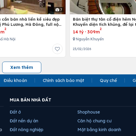
7
 cần bán nhà liền kề siêu đẹp
Bán biệt thự tân cổ điện hẻm 
ị Phú Lương, Hà Đông, full nội
Khuyến diện tích khủng, để lại
2
2
 cấp
nội thất
3m
14 tỷ
·
309m
ố Hà Nội
Nguyễn Khuyến
23/02/2026
Xem thêm
Điều khoản
Chính sách bảo mật
Quy chế
G
MUA BÁN NHÀ ĐẤT
Đất ở
Shophouse
Đất nền dự án
Căn hộ chung cư
p
Đất nông nghiệp
Mặt bằng kinh doanh