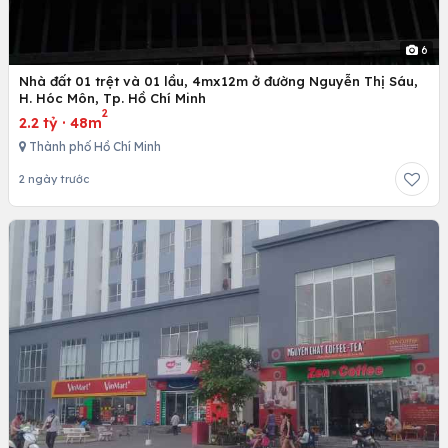
6
Nhà đất 01 trệt và 01 lầu, 4mx12m ở đường Nguyễn Thị Sáu,
H. Hóc Môn, Tp. Hồ Chí Minh
2
2.2 tỷ
·
48m
Thành phố Hồ Chí Minh
2 ngày trước