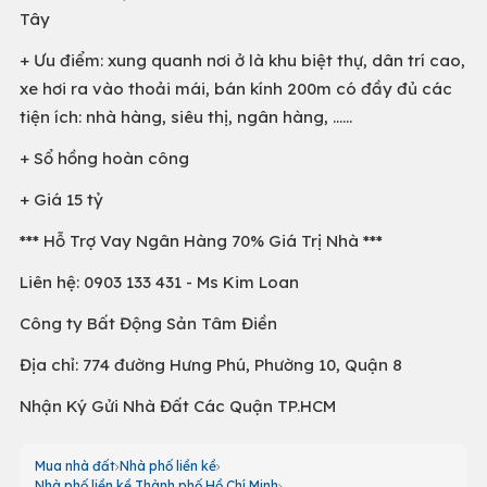
Tây
+ Ưu điểm: xung quanh nơi ở là khu biệt thự, dân trí cao,
xe hơi ra vào thoải mái, bán kính 200m có đầy đủ các
tiện ích: nhà hàng, siêu thị, ngân hàng, ……
+ Sổ hồng hoàn công
+ Giá 15 tỷ
*** Hỗ Trợ Vay Ngân Hàng 70% Giá Trị Nhà ***
Liên hệ: 0903 133 431 - Ms Kim Loan
Công ty Bất Động Sản Tâm Điền
Địa chỉ: 774 đường Hưng Phú, Phường 10, Quận 8
Nhận Ký Gửi Nhà Đất Các Quận TP.HCM
Mua nhà đất
Nhà phố liền kề
Nhà phố liền kề Thành phố Hồ Chí Minh