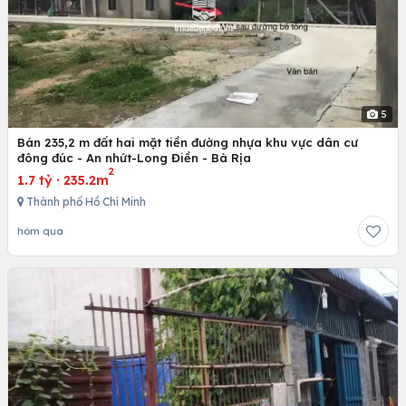
5
Bán 235,2 m đất hai mặt tiền đường nhựa khu vực dân cư
đông đúc - An nhứt-Long Điền - Bà Rịa
2
1.7 tỷ
·
235.2m
Thành phố Hồ Chí Minh
hôm qua