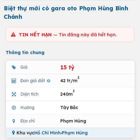
Biệt thự mới có gara oto Phạm Hùng Bình
Chánh
TIN HẾT HẠN
— Tin đăng này đã hết hạn.
Thông tin chung
15 tỷ
Giá
2
Đơn giá đất
42 tr/m
2
Diện tích
240m
Hướng
Tây Bắc
Địa chỉ
Phạm Hùng
Khu vực
Hồ Chí Minh
›
Phạm Hùng