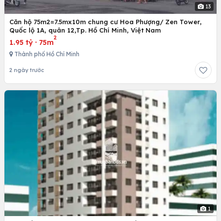
13
Căn hộ 75m2=7.5mx10m chung cư Hoa Phượng/ Zen Tower,
Quốc lộ 1A, quân 12,Tp. Hồ Chí Minh, Việt Nam
2
1.95 tỷ
·
75m
Thành phố Hồ Chí Minh
2 ngày trước
1