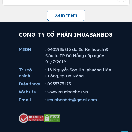
Xem thêm
CÔNG TY CỔ PHẦN IMUABANBDS
MSDN
: 0401986213 do Sở Kế hoạch &
Đầu tư TP Đà Nẵng cấp ngày
01/7/2019
Trụ sở
: 16 Nguyễn Sơn Hà, phường Hòa
chính
Cường, tp Đà Nẵng
Điện thoại
: 0935373173
Website
: www.imuabanbds.vn
Email
:
imuabanbds@gmail.com