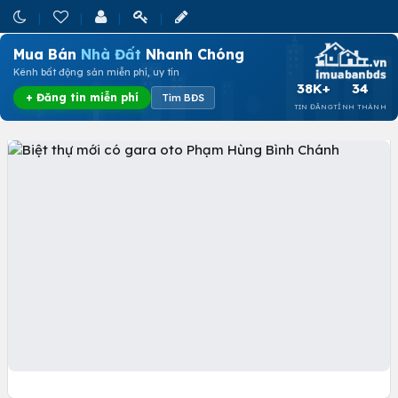
Mua Bán
Nhà Đất
Nhanh Chóng
Kênh bất động sản miễn phí, uy tín
38K+
34
+ Đăng tin miễn phí
Tìm BĐS
TIN ĐĂNG
TỈNH THÀNH