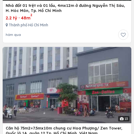
Nhà đất 01 trệt và 01 lầu, 4mx12m ở đường Nguyễn Thị Sáu,
H. Hóc Môn, Tp. Hồ Chí Minh
2
2.2 tỷ
·
48m
Thành phố Hồ Chí Minh
hôm qua
13
Căn hộ 75m2=7.5mx10m chung cư Hoa Phượng/ Zen Tower,
Quốc lộ 1A, quân 12,Tp. Hồ Chí Minh, Việt Nam