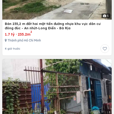
5
Bán 235,2 m đất hai mặt tiền đường nhựa khu vực dân cư
đông đúc - An nhứt-Long Điền - Bà Rịa
2
1.7 tỷ
·
235.2m
Thành phố Hồ Chí Minh
4 giờ trước