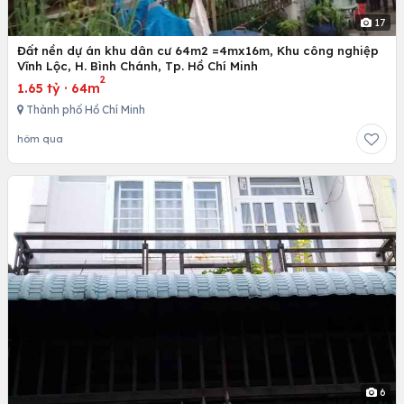
17
Đất nền dự án khu dân cư 64m2 =4mx16m, Khu công nghiệp
Vĩnh Lộc, H. Bình Chánh, Tp. Hồ Chí Minh
2
1.65 tỷ
·
64m
Thành phố Hồ Chí Minh
hôm qua
6