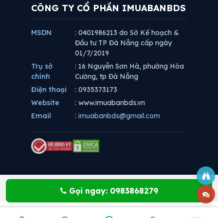
CÔNG TY CỔ PHẦN IMUABANBDS
MSDN
: 0401986213 do Sở Kế hoạch &
Đầu tư TP Đà Nẵng cấp ngày
01/7/2019
Trụ sở
: 16 Nguyễn Sơn Hà, phường Hòa
chính
Cường, tp Đà Nẵng
Điện thoại
: 0935373173
Website
: www.imuabanbds.vn
Email
:
imuabanbds@gmail.com
Gọi ngay: 0983868279