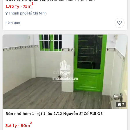
2
1.95 tỷ
·
75m
Thành phố Hồ Chí Minh
hôm qua
7
Bán nhà hẻm 1 trệt 1 lầu 2/12 Nguyễn Sĩ Cố P15 Q8
2
3.6 tỷ
·
80m