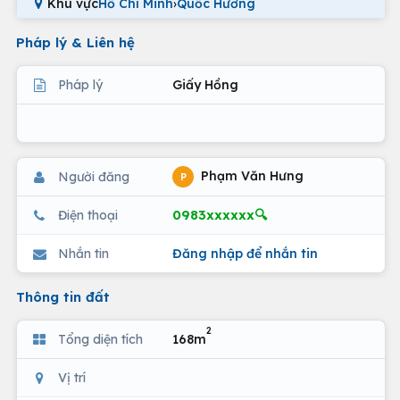
Khu vực
Hồ Chí Minh
›
Quốc Hương
Pháp lý & Liên hệ
Pháp lý
Giấy Hồng
Phạm Văn Hưng
Người đăng
P
0983xxxxxx🔍
Điện thoại
Nhắn tin
Đăng nhập để nhắn tin
Thông tin đất
2
Tổng diện tích
168m
Vị trí