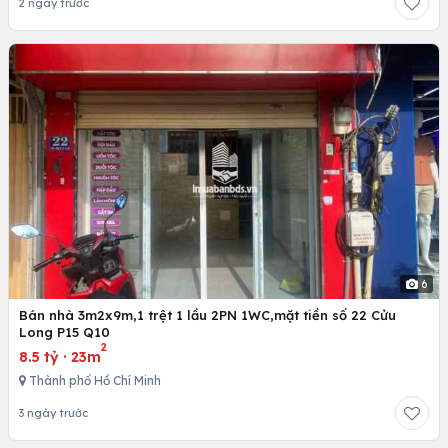
2 ngày trước
6
Bán nhà 3m2x9m,1 trệt 1 lầu 2PN 1WC,mặt tiền số 22 Cửu
Long P15 Q10
2
8.5 tỷ
·
23m
Thành phố Hồ Chí Minh
3 ngày trước