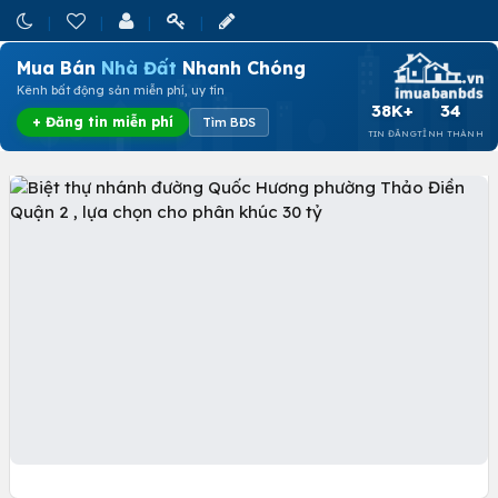
Mua Bán
Nhà Đất
Nhanh Chóng
Kênh bất động sản miễn phí, uy tín
38K+
34
+ Đăng tin miễn phí
Tìm BĐS
TIN ĐĂNG
TỈNH THÀNH