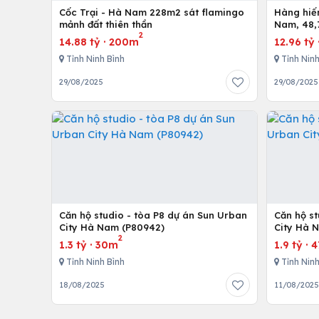
Cốc Trại - Hà Nam 228m2 sát flamingo
Hàng hiếm tại
mảnh đất thiên thần
Nam, 48,7
2
14.88 tỷ
·
200m
12.96 tỷ
Tỉnh Ninh Bình
Tỉnh Ninh
29/08/2025
29/08/2025
Căn hộ studio - tòa P8 dự án Sun Urban
Căn hộ st
City Hà Nam (P80942)
City Hà 
2
1.3 tỷ
·
30m
1.9 tỷ
·
4
Tỉnh Ninh Bình
Tỉnh Ninh
18/08/2025
11/08/202