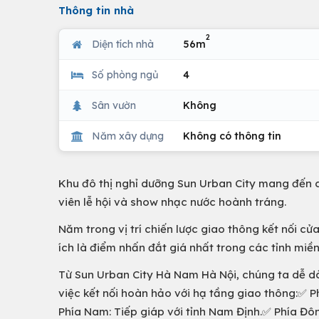
Thông tin nhà
2
Diện tích nhà
56m
Số phòng ngủ
4
Sân vườn
Không
Năm xây dựng
Không có thông tin
Khu đô thị nghỉ dưỡng Sun Urban City mang đến c
viên lễ hội và show nhạc nước hoành tráng.
Năm trong vị trí chiến lược giao thông kết nối c
ích là điểm nhấn đắt giá nhất trong các tỉnh miề
Từ Sun Urban City Hà Nam Hà Nội, chúng ta dễ dà
việc kết nối hoàn hảo với hạ tầng giao thông:✅ P
Phía Nam: Tiếp giáp với tỉnh Nam Định.✅ Phía Đông