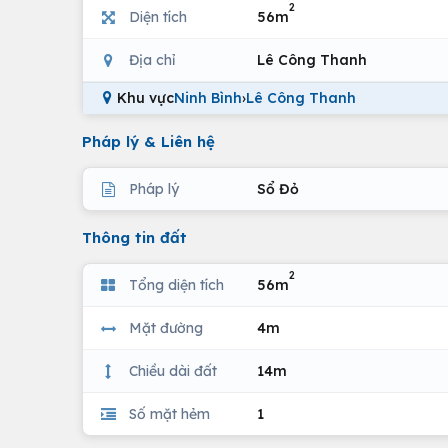
2
Diện tích
56m
Địa chỉ
Lê Công Thanh
Khu vực
Ninh Bình
›
Lê Công Thanh
Pháp lý & Liên hệ
Pháp lý
Sổ Đỏ
Thông tin đất
2
Tổng diện tích
56m
Mặt đường
4m
Chiều dài đất
14m
Số mặt hẻm
1