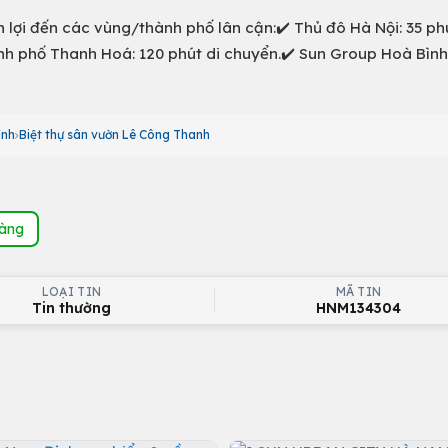
 lợi đến các vùng/thành phố lân cận:✔️ Thủ đô Hà Nội: 35 phú
h phố Thanh Hoá: 120 phút di chuyển.✔️ Sun Group Hoà Bình
ình
Biệt thự sân vườn Lê Công Thanh
hàng
LOẠI TIN
MÃ TIN
Tin thường
HNM134304