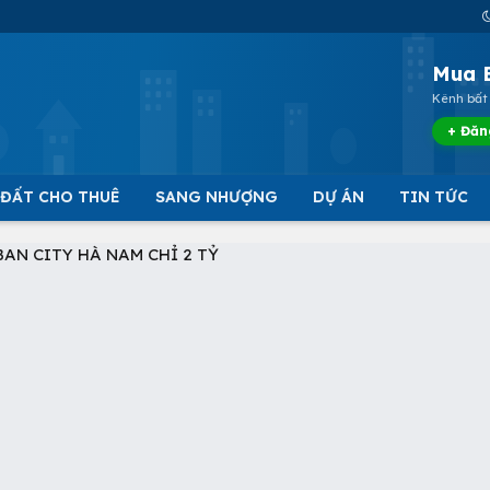
Mua 
Kênh bất 
+ Đăn
 ĐẤT CHO THUÊ
SANG NHƯỢNG
DỰ ÁN
TIN TỨC