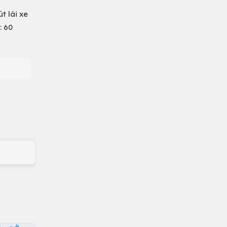
t lái xe
: 60