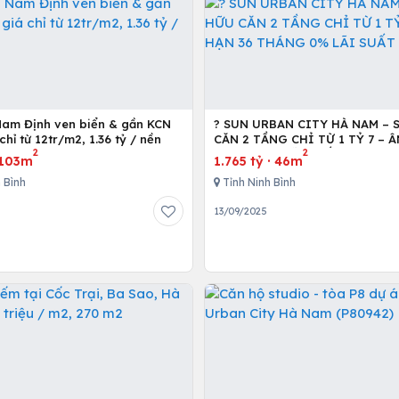
Nam Định ven biển & gần KCN
? SUN URBAN CITY HÀ NAM – 
chỉ từ 12tr/m2, 1.36 tỷ / nền
CĂN 2 TẦNG CHỈ TỪ 1 TỶ 7 – Â
2
2
THÁNG 0% LÃI SUẤT ?
103m
1.765 tỷ
·
46m
 Bình
Tỉnh Ninh Bình
13/09/2025