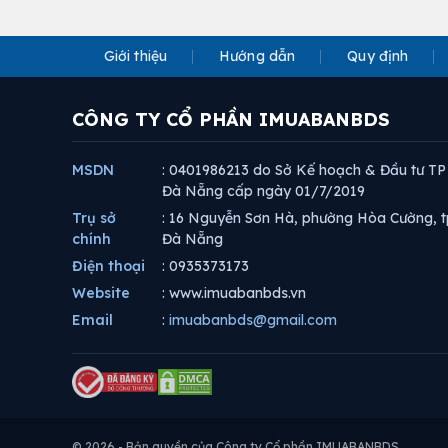
Giới thiệu
Hướng dẫn
Quy định
CÔNG TY CỔ PHẦN IMUABANBDS
MSDN
: 0401986213 do Sở Kế hoạch & Đầu tư TP
Đà Nẵng cấp ngày 01/7/2019
Trụ sở
: 16 Nguyễn Sơn Hà, phường Hòa Cường, t
chính
Đà Nẵng
Điện thoại
: 0935373173
Website
: www.imuabanbds.vn
Email
:
imuabanbds@gmail.com
© 2026 - Bản quyền của Công ty Cổ phần IMUABANBDS