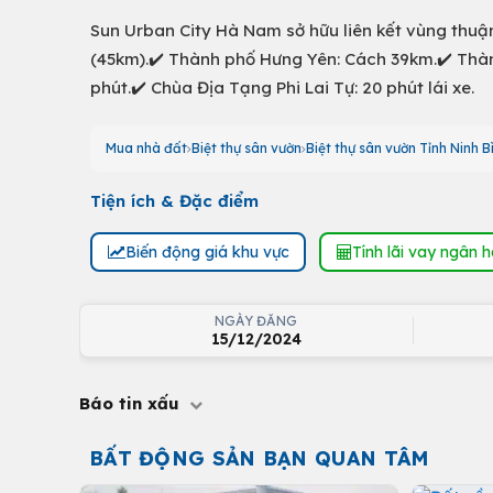
Sun Urban City Hà Nam sở hữu liên kết vùng thuận
(45km).✔️ Thành phố Hưng Yên: Cách 39km.✔️ Thàn
phút.✔️ Chùa Địa Tạng Phi Lai Tự: 20 phút lái xe.
Mua nhà đất
Biệt thự sân vườn
Biệt thự sân vườn Tỉnh Ninh B
Tiện ích & Đặc điểm
Biến động giá khu vực
Tính lãi vay ngân 
NGÀY ĐĂNG
15/12/2024
Báo tin xấu
BẤT ĐỘNG SẢN BẠN QUAN TÂM