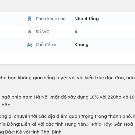
Phân khúc nhà
Nhà 4 tầng
Số WC
4
Chỗ để xe
Không
ho bạn không gian sống tuyệt vời với kiến trúc độc đáo, nơi
ửa ngõ phía nam Hà Nội .mật độ xây dựng 18% với 220ha và 10
n bắc.
ng di chuyển tới các địa điểm quan trọng trong thành phố, 
hía Đông: Liền kề với các tỉnh Hưng Yên.✅ Phía Tây: Gần Hoà
 Bắc: Kề với tỉnh Thái Bình.