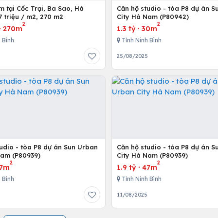
 Cốc Trại, Ba Sao, Hà
Căn hộ studio - tòa P8 dự án 
 triệu / m2, 270 m2
City Hà Nam (P80942)
2
2
·
270m
1.3 tỷ
·
30m
 Bình
Tỉnh Ninh Bình
25/08/2025
udio - tòa P8 dự án Sun Urban
Căn hộ studio - tòa P8 dự án 
Nam (P80939)
City Hà Nam (P80939)
2
2
7m
1.9 tỷ
·
47m
 Bình
Tỉnh Ninh Bình
5
11/08/2025