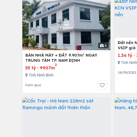
Đất nền 
5
VSIP giá 
1.36 tỷ
·
BÁN NHÀ MÁY + ĐẤT 9.907m² NGAY
TRUNG TÂM TP. NAM ĐỊNH
Tỉnh Ninh
2
55 tỷ
·
9907m
16/09/2025
Tỉnh Ninh Bình
hôm qua