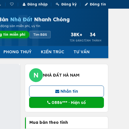
Đăng nhập
Đăng ký
Đăng tin
Bán
Nhà Đất
Nhanh Chóng
động sản miễn phí, uy tín
38K+
34
g tin miễn phí
Tìm BĐS
TIN ĐĂNG
TỈNH THÀNH
PHONG THUỶ
KIẾN TRÚC
TƯ VẤN
N
NHÀ ĐẤT HÀ NAM
Nhắn tin
0886*** · Hiện số
Mua bán theo tỉnh