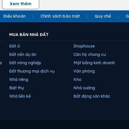
Xem thêm
Điều khoản
Chính sách bảo mật
Quy chế
G
MUA BÁN NHÀ ĐẤT
Đất ở
Shophouse
Đất nền dự án
Căn hộ chung cư
p
Đất nông nghiệp
Mặt bằng kinh doanh
Đất thương mại dịch vụ
Văn phòng
Nhà riêng
Kho
Biệt thự
Nhà xưởng
Nhà liền kề
Bất động sản khác