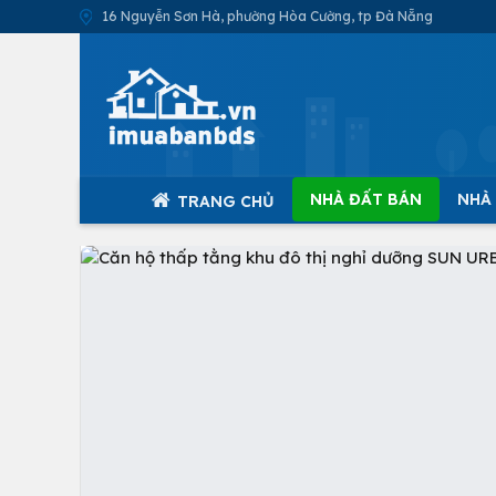
16 Nguyễn Sơn Hà, phường Hòa Cường, tp Đà Nẵng
NHÀ ĐẤT BÁN
NHÀ
TRANG CHỦ