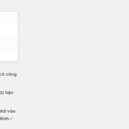
 có công
01 tiện
nhờ vào
 Bình.✅