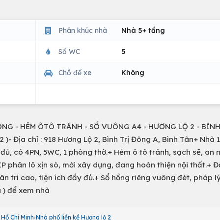
Phân khúc nhà
Nhà 5+ tầng
Số WC
5
Chỗ để xe
Không
ỌNG - HẺM ÔTÔ TRÁNH - SỔ VUÔNG A4 - HƯƠNG LỘ 2 - BÌNH
m2 )- Địa chỉ : 918 Hương Lộ 2, Bình Trị Đông A, Bình Tân+ Nhà 1
 đủ, có 4PN, 5WC, 1 phòng thờ.+ Hẻm ô tô tránh, sạch sẽ, an 
P phân lô xịn sò, mới xây dựng, đang hoàn thiện nội thất.+ 
ân trí cao, tiện ích đầy đủ.+ Sổ hồng riêng vuông đét, pháp l
ủ ) để xem nhà
 Hồ Chí Minh
Nhà phố liền kề Hương lộ 2