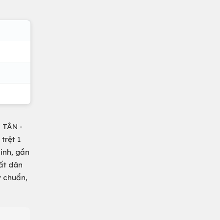
 TÂN -
 trệt 1
ninh, gần
Đất dân
ý chuẩn,