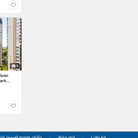
3
 bán
ark
iải quyết tranh chấp
Báo giá
Liên hệ