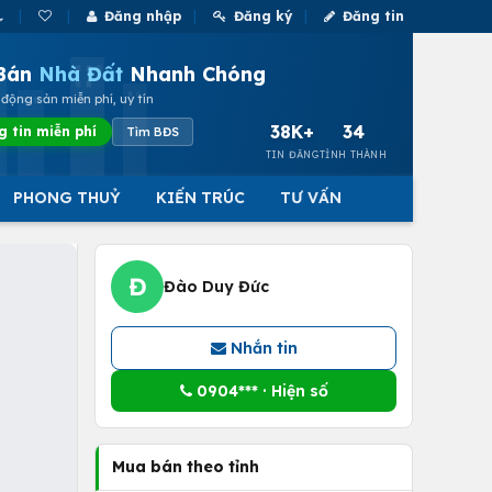
Đăng nhập
Đăng ký
Đăng tin
Bán
Nhà Đất
Nhanh Chóng
động sản miễn phí, uy tín
38K+
34
g tin miễn phí
Tìm BĐS
TIN ĐĂNG
TỈNH THÀNH
PHONG THUỶ
KIẾN TRÚC
TƯ VẤN
Đ
Đào Duy Đức
Nhắn tin
0904*** · Hiện số
Mua bán theo tỉnh