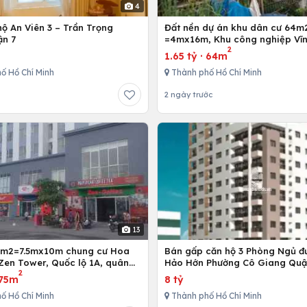
4
ộ An Viên 3 – Trần Trọng
Đất nền dự án khu dân cư 64m
ận 7
=4mx16m, Khu công nghiệp Vĩn
2
Bình Chánh, Tp. Hồ Chí Minh
1.65 tỷ
·
64m
ố Hồ Chí Minh
Thành phố Hồ Chí Minh
2 ngày trước
13
5m2=7.5mx10m chung cư Hoa
Bán gấp căn hộ 3 Phòng Ngủ đ
Zen Tower, Quốc lộ 1A, quân
Hảo Hớn Phường Cô Giang Quậ
2
 Chí Minh, Việt Nam
75m
8 tỷ
ố Hồ Chí Minh
Thành phố Hồ Chí Minh