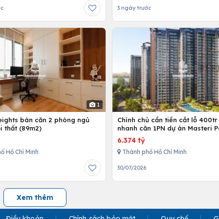
ớc
3 ngày trước
1
Heights bán căn 2 phòng ngủ
Chính chủ cần tiền cắt lỗ 400tr
i thất (89m2)
nhanh căn 1PN dự án Masteri P
Place
6.374 tỷ
ố Hồ Chí Minh
Thành phố Hồ Chí Minh
30/07/2026
Xem thêm
Điều khoản
Chính sách bảo mật
Quy chế
G