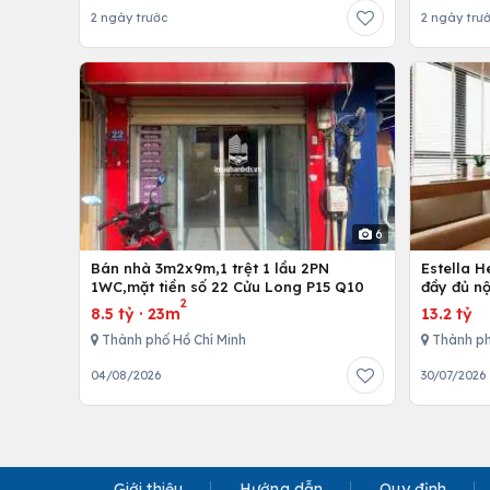
2 ngày trước
2 ngày trư
6
Bán nhà 3m2x9m,1 trệt 1 lầu 2PN
Estella 
1WC,mặt tiền số 22 Cửu Long P15 Q10
đầy đủ nộ
2
8.5 tỷ
·
23m
13.2 tỷ
Thành phố Hồ Chí Minh
Thành ph
04/08/2026
30/07/2026
Giới thiệu
Hướng dẫn
Quy định