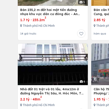
5
Bán 235,2 m đất hai mặt tiền đường
Bán căn h
nhựa khu vực dân cư đông đúc - An
Cung, qu
2
nhứt-Long Điền - Bà Rịa
1.7 tỷ
·
235.2m
2.85 tỷ
Thành phố Hồ Chí Minh
Thành ph
14 giờ trước
hôm qua
6
Nhà đất 01 trệt và 01 lầu, 4mx12m ở
Căn hộ 7
đường Nguyễn Thị Sáu, H. Hóc Môn, Tp.
Phượng/ 
2
Hồ Chí Minh
12,Tp. Hồ
2.2 tỷ
·
48m
1.95 tỷ
·
Thành phố Hồ Chí Minh
Thành ph