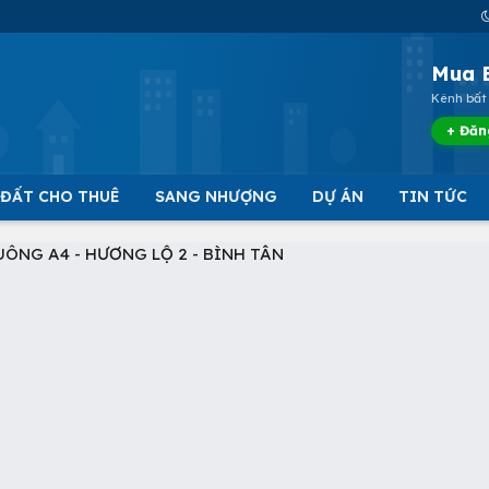
Mua 
Kênh bất 
+ Đăn
 ĐẤT CHO THUÊ
SANG NHƯỢNG
DỰ ÁN
TIN TỨC