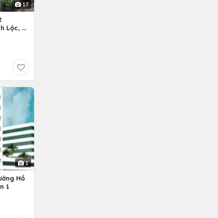
17
2
h Lộc, H.
1
ường Hồ
n 1