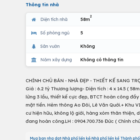
Thông tin nhà
2
Diện tích nhà
58m
Số phòng ngủ
5
Sân vườn
Không
Năm xây dựng
Không có thông tin
CHÍNH CHỦ BÁN - NHÀ ĐẸP - THIẾT KẾ SANG TR
Giá : 6.2 tỷ Thương lượng- Diện tích : 4 x 14.5 ( 58
lửng 3 lầu, thiết kế cực đẹp, BTCT hoàn công đầy
mặt tiền. Hẻm thông Ao Đôi, Lê Văn Quới.+ Khu VI
cư hiện hữu, không lộ giới, hàng xóm thân thiện, d
đang hoàn công.LH : 0904.700.736 Đức ( Chính ch
Mua ban nha dat
Nhà phố liền kề
Nhà phố liền kề Thành phố