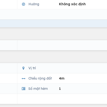
Hướng
Không xác định
Vị trí
Chiều rộng đất
4m
Số mặt hẻm
1