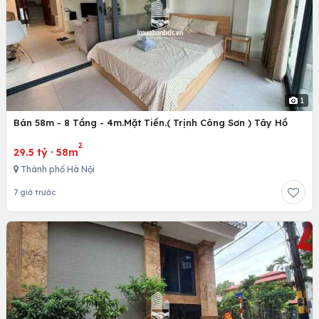
1
Bán 58m - 8 Tầng - 4m.Mặt Tiền.( Trịnh Công Sơn ) Tây Hồ
2
29.5 tỷ
·
58m
Thành phố Hà Nội
7 giờ trước