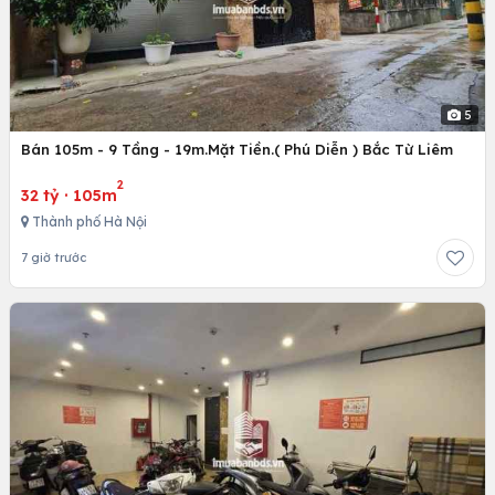
5
Bán 105m - 9 Tầng - 19m.Mặt Tiền.( Phú Diễn ) Bắc Từ Liêm
2
32 tỷ
·
105m
Thành phố Hà Nội
7 giờ trước