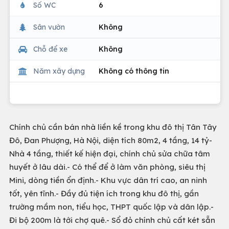
Số WC
6
Sân vườn
Không
Chỗ để xe
Không
Năm xây dựng
Không có thông tin
Chính chủ cần bán nhà liền kề trong khu đô thị Tân Tây
Đô, Đan Phượng, Hà Nội, diện tích 80m2, 4 tầng, 14 tỷ-
Nhà 4 tầng, thiết kế hiện đại, chính chủ sửa chữa tâm
huyết ở lâu dài.- Có thể để ở làm văn phòng, siêu thị
Mini, dòng tiền ổn định.- Khu vực dân trí cao, an ninh
tốt, yên tĩnh.- Đầy đủ tiện ích trong khu đô thị, gần
trường mầm non, tiểu học, THPT quốc lập và dân lập.-
Đi bộ 200m là tới chợ quê.- Sổ đỏ chính chủ cất két sẵn