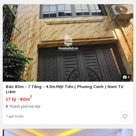
4
Bán 80m - 7 Tầng - 4.5m.Mặt Tiền.( Phương Canh ) Nam Từ
Liêm
2
17 tỷ
·
80m
Thành phố Hà Nội
7 giờ trước