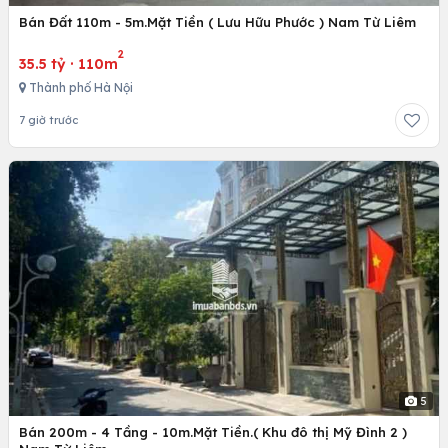
Bán Đất 110m - 5m.Mặt Tiền ( Lưu Hữu Phước ) Nam Từ Liêm
2
35.5 tỷ
·
110m
Thành phố Hà Nội
7 giờ trước
5
Bán 200m - 4 Tầng - 10m.Mặt Tiền.( Khu đô thị Mỹ Đình 2 )