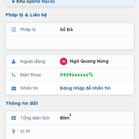
Khu vực
Hà Nội
›
32
Pháp lý & Liên hệ
Pháp lý
Sổ Đỏ
Ngô Quang Hùng
Người đăng
N
0929xxxxxx🔍
Điện thoại
Nhắn tin
Đăng nhập để nhắn tin
Thông tin đất
2
Tổng diện tích
80m
Vị trí