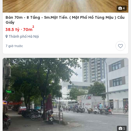
4
Bán 70m - 8 Tầng - 5m.Mặt Tiền. ( Mặt Phố Hồ Tùng Mậu ) Cầu
Giấy
2
38.5 tỷ
·
70m
Thành phố Hà Nội
7 giờ trước
1