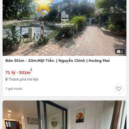
2
Bán 301m - 20m.Mặt Tiền. ( Nguyễn Chính ) Hoàng Mai
2
71 tỷ
·
301m
Thành phố Hà Nội
7 giờ trước