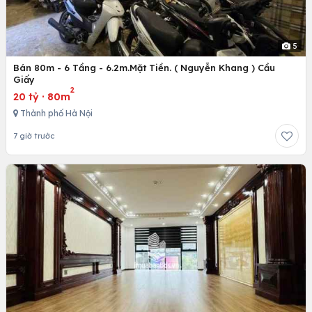
5
Bán 80m - 6 Tầng - 6.2m.Mặt Tiền. ( Nguyễn Khang ) Cầu
Giấy
2
20 tỷ
·
80m
Thành phố Hà Nội
7 giờ trước