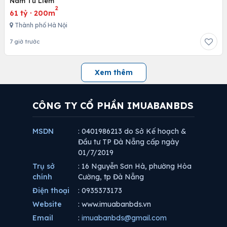
Nam Từ Liêm
2
61 tỷ
·
200m
Thành phố Hà Nội
7 giờ trước
Xem thêm
CÔNG TY CỔ PHẦN IMUABANBDS
MSDN
: 0401986213 do Sở Kế hoạch &
Đầu tư TP Đà Nẵng cấp ngày
01/7/2019
Trụ sở
: 16 Nguyễn Sơn Hà, phường Hòa
chính
Cường, tp Đà Nẵng
Điện thoại
: 0935373173
Website
: www.imuabanbds.vn
Email
:
imuabanbds@gmail.com