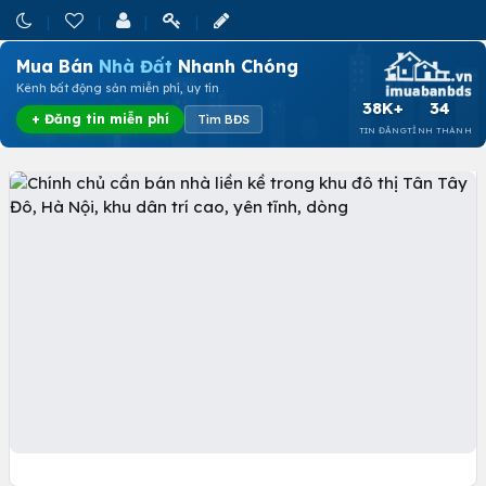
Mua Bán
Nhà Đất
Nhanh Chóng
Kênh bất động sản miễn phí, uy tín
38K+
34
+ Đăng tin miễn phí
Tìm BĐS
TIN ĐĂNG
TỈNH THÀNH