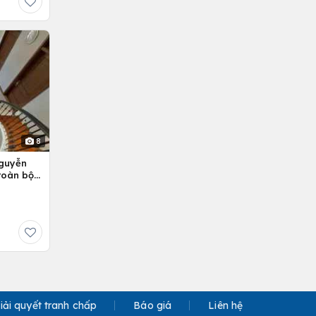
8
Nguyễn
 toàn bộ
iải quyết tranh chấp
Báo giá
Liên hệ