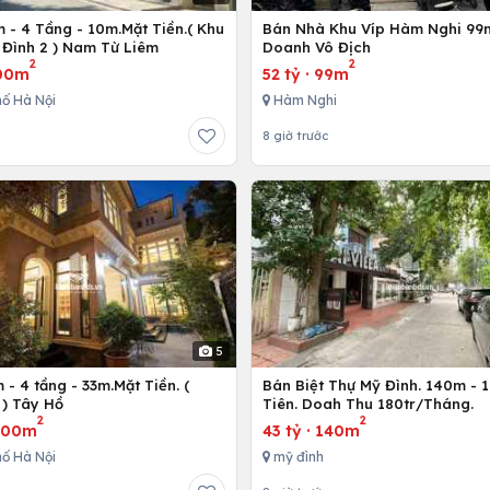
 - 4 Tầng - 10m.Mặt Tiền.( Khu
Bán Nhà Khu Víp Hàm Nghi 99m
 Đình 2 ) Nam Từ Liêm
Doanh Vô Địch
2
2
00m
52 tỷ
·
99m
ố Hà Nội
Hàm Nghi
8 giờ trước
5
- 4 tầng - 33m.Mặt Tiền. (
Bán Biệt Thự Mỹ Đình. 140m - 
) Tây Hồ
Tiên. Doah Thu 180tr/Tháng.
2
2
300m
43 tỷ
·
140m
ố Hà Nội
mỹ đình