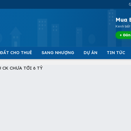
Mua 
Kênh bất 
+ Đăn
 ĐẤT CHO THUÊ
SANG NHƯỢNG
DỰ ÁN
TIN TỨC