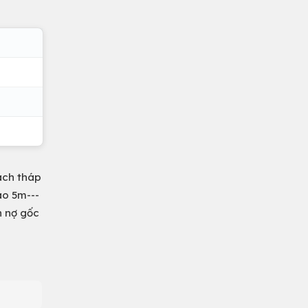
ách tháp
ao 5m---
n nợ gốc