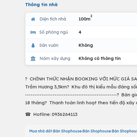
Thông tin nhà
2
Diện tích nhà
100m
Số phòng ngủ
4
Sân vườn
Không
Năm xây dựng
Không có thông tin
? CHÍNH THỨC NHẬN BOOKING VỚI MỨC GIÁ SAU C
Trầm Hương 3,5km? Khu đô thị kiểu mẫu đáng sốn
--------------------------------------------------?
18 tháng? Thanh toán linh hoạt theo tiến độ xây
☎ Hotline: 0936264113
Mua nhà đất
Bán Shophouse
Bán Shophouse
Bán Shophous