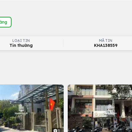
hàng
LOẠI TIN
MÃ TIN
Tin thường
KHA138559
5