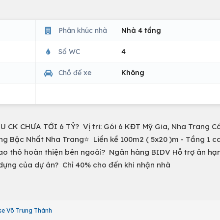
Phân khúc nhà
Nhà 4 tầng
Số WC
4
Chỗ để xe
Không
K CHƯA TỚI 6 TỶ? Vị tri: Gói 6 KĐT Mỹ Gia, Nha Trang C
g Bậc Nhất Nha Trang⭐ Liền kề 100m2 ( 5x20 )m - Tầng 1 c
 Bàn giao thô hoàn thiện bên ngoài? Ngân hàng BIDV Hỗ trợ ân hạ
 dựng của dự án? Chỉ 40% cho đến khi nhận nhà
e Võ Trung Thành