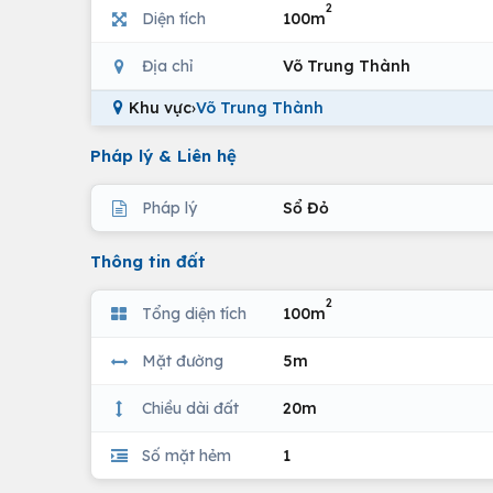
2
Diện tích
100m
Địa chỉ
Võ Trung Thành
Khu vực
›
Võ Trung Thành
Pháp lý & Liên hệ
Pháp lý
Sổ Đỏ
Thông tin đất
2
Tổng diện tích
100m
Mặt đường
5m
Chiều dài đất
20m
Số mặt hẻm
1