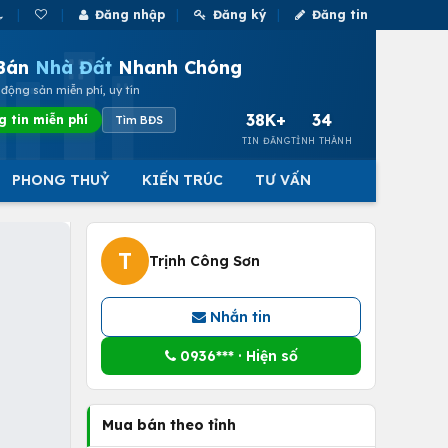
Đăng nhập
Đăng ký
Đăng tin
Bán
Nhà Đất
Nhanh Chóng
động sản miễn phí, uy tín
38K+
34
g tin miễn phí
Tìm BĐS
TIN ĐĂNG
TỈNH THÀNH
PHONG THUỶ
KIẾN TRÚC
TƯ VẤN
T
Trịnh Công Sơn
Nhắn tin
0936*** · Hiện số
Mua bán theo tỉnh