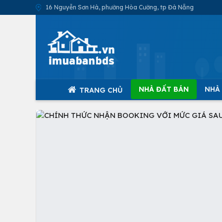
16 Nguyễn Sơn Hà, phường Hòa Cường, tp Đà Nẵng
NHÀ ĐẤT BÁN
NHÀ
TRANG CHỦ