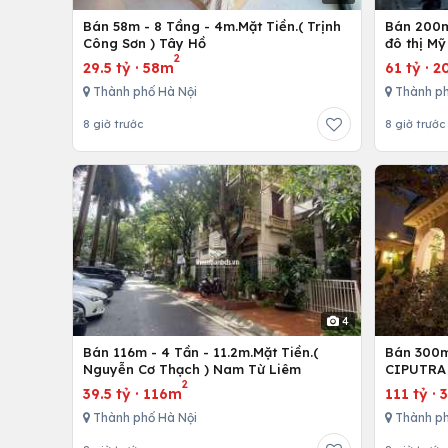
Bán 58m - 8 Tầng - 4m.Mặt Tiền.( Trịnh
Bán 200m
Công Sơn ) Tây Hồ
đô thị Mỹ
2
29.5 tỷ
·
58m
61 tỷ
·
2
Thành phố Hà Nội
Thành ph
8 giờ trước
8 giờ trước
4
Bán 116m - 4 Tần - 11.2m.Mặt Tiền.(
Bán 300m 
Nguyễn Cơ Thạch ) Nam Từ Liêm
CIPUTRA 
2
39.5 tỷ
·
116m
111 tỷ
·
Thành phố Hà Nội
Thành ph