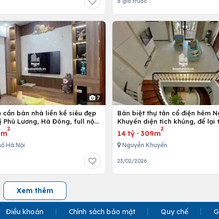
8 giờ trước
7
 cần bán nhà liền kề siêu đẹp
Bán biệt thự tân cổ điện hẻm 
ị Phú Lương, Hà Đông, full nội
Khuyến diện tích khủng, để lại
2
2
 cấp
nội thất
3m
14 tỷ
·
309m
ố Hà Nội
Nguyễn Khuyến
23/02/2026
Xem thêm
Điều khoản
Chính sách bảo mật
Quy chế
G