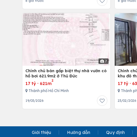
8 giờ trước
8 giờ trước
7
Chính chủ bán gấp biệt thự nhà vườn có
Chính chủ
hồ bơi 621.9m2 ở Thủ Đức
khu đô th
2
thất cao
17 tỷ
·
621m
17 tỷ
·
6
Thành phố Hồ Chí Minh
Thành ph
19/03/2026
23/02/2026
Giới thiệu
Hướng dẫn
Quy định