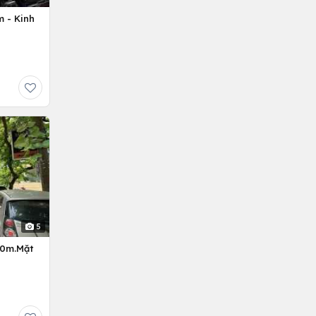
 - Kinh
5
10m.Mặt