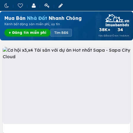
Mua Bán
Nhà Đất
Nhanh Chóng
Kênh bất động sản miễn phí, uy tín
38K+
34
+ Đăng tin miễn phí
Tìm BĐS
TIN ĐĂNG
TỈNH THÀNH