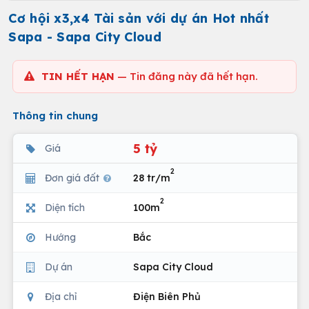
Cơ hội x3,x4 Tài sản với dự án Hot nhất
Sapa - Sapa City Cloud
TIN HẾT HẠN
— Tin đăng này đã hết hạn.
Thông tin chung
5 tỷ
Giá
2
Đơn giá đất
28 tr/m
2
Diện tích
100m
Hướng
Bắc
Dự án
Sapa City Cloud
Địa chỉ
Điện Biên Phủ