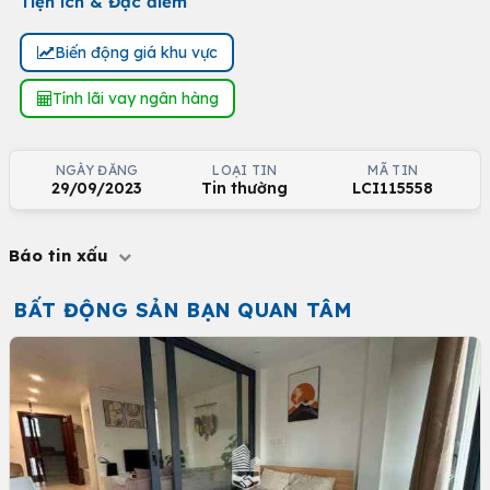
Tiện ích & Đặc điểm
Biến động giá khu vực
Tính lãi vay ngân hàng
NGÀY ĐĂNG
LOẠI TIN
MÃ TIN
29/09/2023
Tin thường
LCI115558
Báo tin xấu
BẤT ĐỘNG SẢN BẠN QUAN TÂM