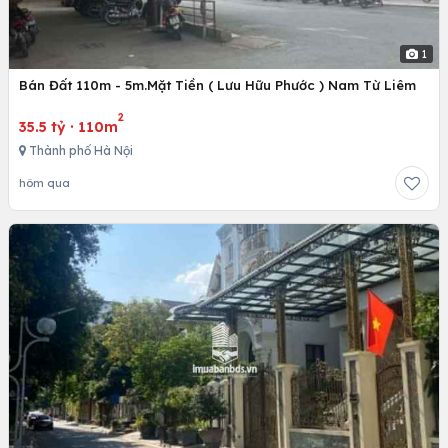
1
Bán Đất 110m - 5m.Mặt Tiền ( Lưu Hữu Phước ) Nam Từ Liêm
2
35.5 tỷ
·
110m
Thành phố Hà Nội
hôm qua