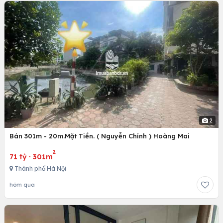
2
Bán 301m - 20m.Mặt Tiền. ( Nguyễn Chính ) Hoàng Mai
2
71 tỷ
·
301m
Thành phố Hà Nội
hôm qua