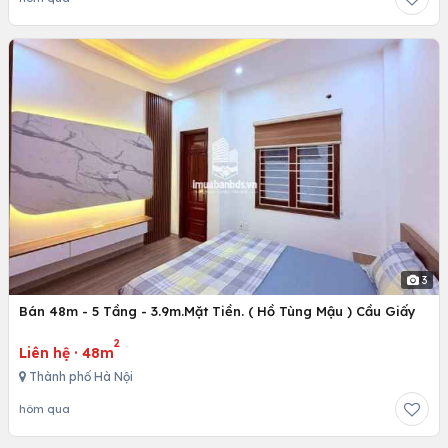
3
Bán 48m - 5 Tầng - 3.9m.Mặt Tiền. ( Hồ Tùng Mậu ) Cầu Giấy
2
Liên hệ
·
48m
Thành phố Hà Nội
hôm qua