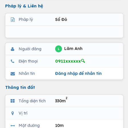
Pháp lý & Liên hệ
Pháp lý
Sổ Đỏ
Lâm Anh
Người đăng
L
0911xxxxxx🔍
Điện thoại
Nhắn tin
Đăng nhập để nhắn tin
Thông tin đất
2
Tổng diện tích
330m
Vị trí
Mặt đường
10m