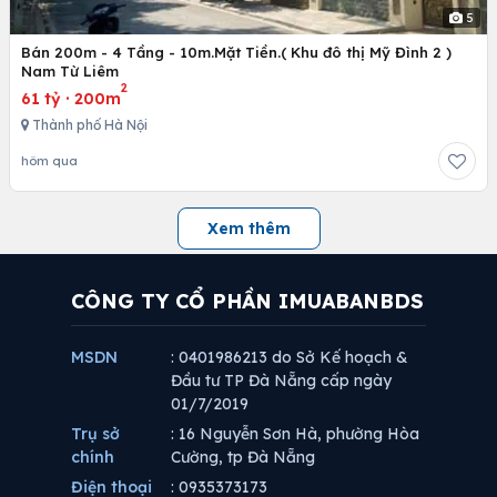
5
Bán 200m - 4 Tầng - 10m.Mặt Tiền.( Khu đô thị Mỹ Đình 2 )
Nam Từ Liêm
2
61 tỷ
·
200m
Thành phố Hà Nội
hôm qua
Xem thêm
CÔNG TY CỔ PHẦN IMUABANBDS
MSDN
: 0401986213 do Sở Kế hoạch &
Đầu tư TP Đà Nẵng cấp ngày
01/7/2019
Trụ sở
: 16 Nguyễn Sơn Hà, phường Hòa
chính
Cường, tp Đà Nẵng
Điện thoại
: 0935373173