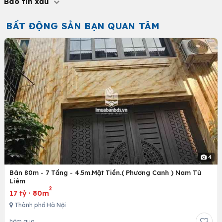
Báo tin xấu
BẤT ĐỘNG SẢN BẠN QUAN TÂM
4
Bán 80m - 7 Tầng - 4.5m.Mặt Tiền.( Phương Canh ) Nam Từ
Liêm
2
17 tỷ
·
80m
Thành phố Hà Nội
hôm qua