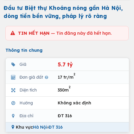
Đầu tư Biệt thự Khoáng nóng gần Hà Nội,
dòng tiền bền vững, pháp lý rõ ràng
TIN HẾT HẠN
— Tin đăng này đã hết hạn.
Thông tin chung
5.7 tỷ
Giá
2
Đơn giá đất
17 tr/m
2
Diện tích
330m
Hướng
Không xác định
Địa chỉ
ĐT 316
Khu vực
Hà Nội
›
ĐT 316