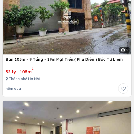
5
Bán 105m - 9 Tầng - 19m.Mặt Tiền.( Phú Diễn ) Bắc Từ Liêm
2
32 tỷ
·
105m
Thành phố Hà Nội
hôm qua