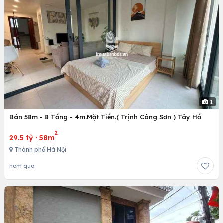
1
Bán 58m - 8 Tầng - 4m.Mặt Tiền.( Trịnh Công Sơn ) Tây Hồ
2
29.5 tỷ
·
58m
Thành phố Hà Nội
hôm qua