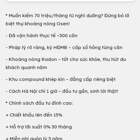
* Muốn kiếm 70 triệu/tháng từ nghỉ dưỡng? Đừng bỏ lỡ
biệt thự khoáng nóng Osen!
- Đã vận hành thực tế ~300 căn
- Pháp lý rõ ràng, ký HĐMB – cấp sổ hồng từng căn
- Khoáng nóng Radon – tốt cho sức khỏe, thu hút du
khách quanh năm
- Khu compound khép kín – đẳng cấp riêng biệt
- Cách Hà Nội chỉ 1 giờ – đầu tư gần, sinh lời thật!
* Chính sách đầu tư đỉnh cao:
+ Chiết khấu lên đến 15%
+ Hỗ trợ lãi suất 0% 30 tháng
+ Miễn phí quản lý 5 năm