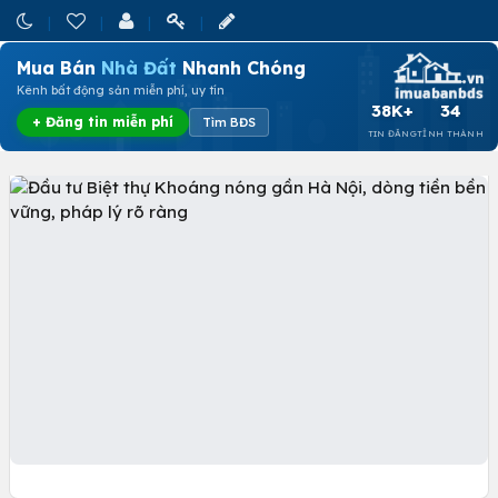
Mua Bán
Nhà Đất
Nhanh Chóng
Kênh bất động sản miễn phí, uy tín
38K+
34
+ Đăng tin miễn phí
Tìm BĐS
TIN ĐĂNG
TỈNH THÀNH