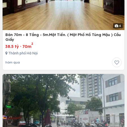
4
Bán 70m - 8 Tầng - 5m.Mặt Tiền. ( Mặt Phố Hồ Tùng Mậu ) Cầu
Giấy
2
38.5 tỷ
·
70m
Thành phố Hà Nội
hôm qua