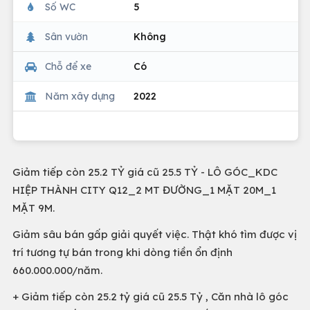
Số WC
5
Sân vườn
Không
Chỗ để xe
Có
Năm xây dựng
2022
Giảm tiếp còn 25.2 TỶ giá cũ 25.5 TỶ - LÔ GÓC_KDC
HIỆP THÀNH CITY Q12_2 MT ĐƯỜNG_1 MẶT 20M_1
MẶT 9M.
Giảm sâu bán gấp giải quyết việc. Thật khó tìm được vị
trí tương tự bán trong khi dòng tiền ổn định
660.000.000/năm.
+ Giảm tiếp còn 25.2 tỷ giá cũ 25.5 Tỷ , Căn nhà lô góc