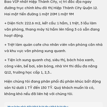
Bao VIP nhất Hiệp Thành City, vị trí đắc địa ngay
đường trục chính khu đô thị Hiệp Thành City Quận 12.
Hai mặt tiền đường 1 mặt 20M 1 mặt 9M
+ Diện tích: 222.6 m2, kết cấu: 1 hầm, 1 trệt, 3 lầu làm
văn phòng, thang máy từ hầm lên tầng 3 có sẵn đang
hoạt động.
+ Trệt làm quán cafe cho nhân viên văn phòng căn nhà
và khu vực văn phòng xung quanh.
+ Tiện ích xung quanh chợ, siêu thị, bách hóa xanh,
công viên, bể bơi, sân bóng, nhà VH thi đấu đa năng
Q12, trường học cấp 1, 2,3...
Hiện chúng tôi đang phân phối đủ phân khúc bất động
sản từ dưới 1 TỶ đến 150 TỶ. Quý khách muốn là có,
không khó nếu đã liên hệ với chúng tôi.
Mua bán nhà đất
Nhà biệt thự
Nhà biệt thự