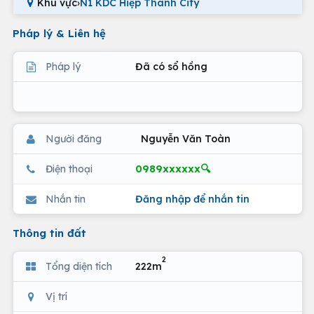
Khu vực
›
N1 KDC Hiệp Thành City
Pháp lý & Liên hệ
Pháp lý
Đã có sổ hồng
Người đăng
Nguyễn Văn Toàn
0989xxxxxx🔍
Điện thoại
Nhắn tin
Đăng nhập để nhắn tin
Thông tin đất
2
Tổng diện tích
222m
Vị trí