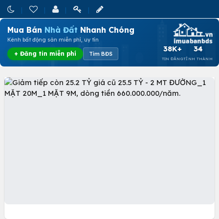
Mua Bán
Nhà Đất
Nhanh Chóng
Kênh bất động sản miễn phí, uy tín
38K+
34
+ Đăng tin miễn phí
Tìm BĐS
TIN ĐĂNG
TỈNH THÀNH