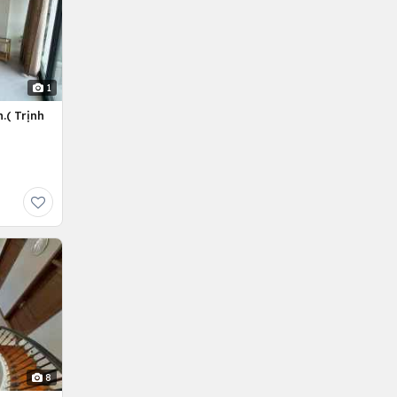
1
.( Trịnh
8