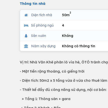
Thông tin nhà
2
Diện tích nhà
50m
Số phòng ngủ
4
Sân vườn
Không
Năm xây dựng
Không có thông tin
Vị trí: Nhà Văn Khê phân lô vỉa hè, ÔTÔ tránh chạ
- Mặt tiền rộng thoáng, có giếng trời
- Diện tích: 50m2 x 5 tầng vừa ở vừa cho thuê là
- Thiết kế đầy đủ công năng sử dụng, nội cơ bản:
+ Tầng 1: Thông sàn + gara
+ Tầng 2: Khách + Bếp