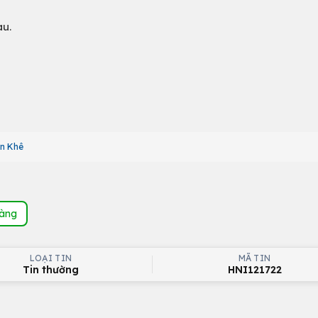
au.
ăn Khê
hàng
LOẠI TIN
MÃ TIN
Tin thường
HNI121722