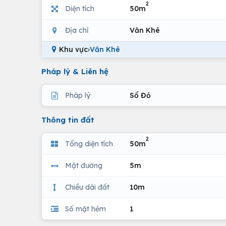
2
Diện tích
50m
Địa chỉ
Văn Khê
Khu vực
›
Văn Khê
Pháp lý & Liên hệ
Pháp lý
Sổ Đỏ
Thông tin đất
2
Tổng diện tích
50m
Mặt đường
5m
Chiều dài đất
10m
Số mặt hẻm
1