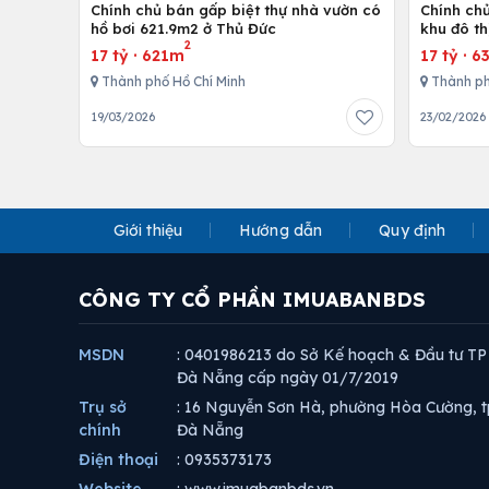
Chính chủ bán gấp biệt thự nhà vườn có
Chính chủ
hồ bơi 621.9m2 ở Thủ Đức
khu đô th
2
thất cao
17 tỷ
·
621m
17 tỷ
·
6
Thành phố Hồ Chí Minh
Thành ph
19/03/2026
23/02/2026
Giới thiệu
Hướng dẫn
Quy định
CÔNG TY CỔ PHẦN IMUABANBDS
MSDN
: 0401986213 do Sở Kế hoạch & Đầu tư TP
Đà Nẵng cấp ngày 01/7/2019
Trụ sở
: 16 Nguyễn Sơn Hà, phường Hòa Cường, t
chính
Đà Nẵng
Điện thoại
: 0935373173
Website
: www.imuabanbds.vn