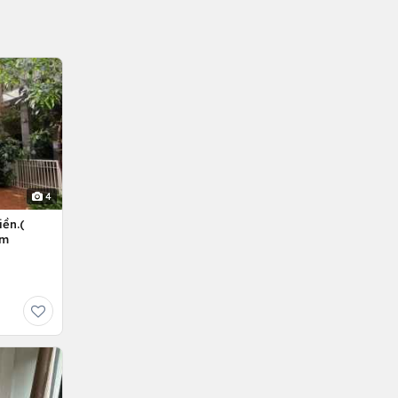
4
ền.(
êm