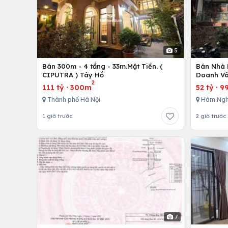
5
Bán 300m - 4 tầng - 33m.Mặt Tiền. (
Bán Nhà 
CIPUTRA ) Tây Hồ
Doanh Vô
2
111 tỷ
·
300m
52 tỷ
·
9
Thành phố Hà Nội
Hàm Ngh
1 giờ trước
2 giờ trước
7