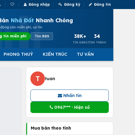
Đăng nhập
Đăng ký
Đăng tin
Bán
Nhà Đất
Nhanh Chóng
động sản miễn phí, uy tín
38K+
34
g tin miễn phí
Tìm BĐS
TIN ĐĂNG
TỈNH THÀNH
PHONG THUỶ
KIẾN TRÚC
TƯ VẤN
T
tuan
Nhắn tin
0967*** · Hiện số
Mua bán theo tỉnh