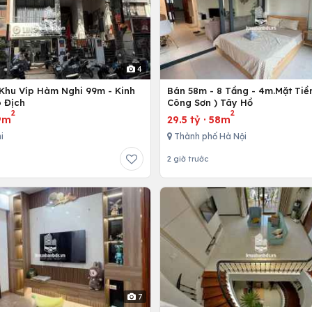
4
Khu Víp Hàm Nghi 99m - Kinh
Bán 58m - 8 Tầng - 4m.Mặt Tiền
 Địch
Công Sơn ) Tây Hồ
2
2
9m
29.5 tỷ
·
58m
i
Thành phố Hà Nội
2 giờ trước
7