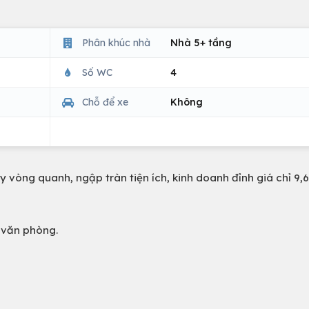
Phân khúc nhà
Nhà 5+ tầng
Số WC
4
Chỗ để xe
Không
y vòng quanh, ngập tràn tiện ích, kinh doanh đỉnh giá chỉ 9,6
m văn phòng.