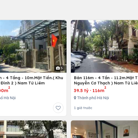
5
 - 4 Tầng - 10m.Mặt Tiền.( Khu
Bán 116m - 4 Tần - 11.2m.Mặt Ti
 Đình 2 ) Nam Từ Liêm
Nguyễn Cơ Thạch ) Nam Từ Li
2
2
00m
39.5 tỷ
·
116m
ố Hà Nội
Thành phố Hà Nội
1 giờ trước