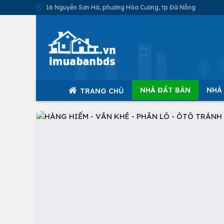
16 Nguyễn Sơn Hà, phường Hòa Cường, tp Đà Nẵng
NHÀ ĐẤT BÁN
NHÀ
TRANG CHỦ