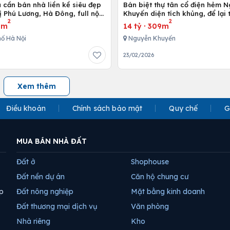
 cần bán nhà liền kề siêu đẹp
Bán biệt thự tân cổ điện hẻm 
ị Phú Lương, Hà Đông, full nội
Khuyến diện tích khủng, để lại
2
2
 cấp
nội thất
3m
14 tỷ
·
309m
ố Hà Nội
Nguyễn Khuyến
23/02/2026
Xem thêm
Điều khoản
Chính sách bảo mật
Quy chế
G
MUA BÁN NHÀ ĐẤT
Đất ở
Shophouse
Đất nền dự án
Căn hộ chung cư
p
Đất nông nghiệp
Mặt bằng kinh doanh
Đất thương mại dịch vụ
Văn phòng
Nhà riêng
Kho