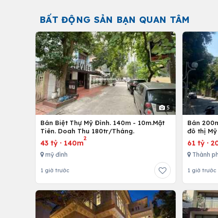
BẤT ĐỘNG SẢN BẠN QUAN TÂM
5
Bán Biệt Thự Mỹ Đình. 140m - 10m.Mặt
Bán 200m
Tiên. Doah Thu 180tr/Tháng.
đô thị Mỹ
2
43 tỷ
·
140m
61 tỷ
·
2
mỹ đình
Thành ph
1 giờ trước
1 giờ trước