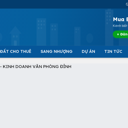
Mua 
Kênh bất 
+ Đăn
 ĐẤT CHO THUÊ
SANG NHƯỢNG
DỰ ÁN
TIN TỨC