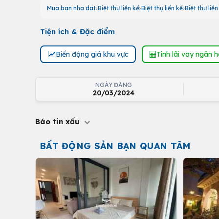
Mua ban nha dat
Biệt thự liền kề
Biệt thự liền kề
Biệt thự liề
Tiện ích & Đặc điểm
Biến động giá khu vực
Tính lãi vay ngân 
NGÀY ĐĂNG
20/03/2024
Báo tin xấu
BẤT ĐỘNG SẢN BẠN QUAN TÂM