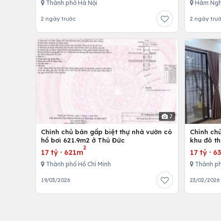
Thành phố Hà Nội
Hàm Ngh
2 ngày trước
2 ngày trư
7
Chính chủ bán gấp biệt thự nhà vườn có
Chính chủ
hồ bơi 621.9m2 ở Thủ Đức
khu đô th
2
thất cao
17 tỷ
·
621m
17 tỷ
·
6
Thành phố Hồ Chí Minh
Thành ph
19/03/2026
23/02/2026