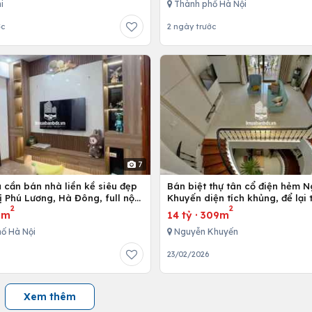
i
Thành phố Hà Nội
ớc
2 ngày trước
7
 cần bán nhà liền kề siêu đẹp
Bán biệt thự tân cổ điện hẻm 
ị Phú Lương, Hà Đông, full nội
Khuyến diện tích khủng, để lại
2
2
 cấp
nội thất
3m
14 tỷ
·
309m
ố Hà Nội
Nguyễn Khuyến
23/02/2026
Xem thêm