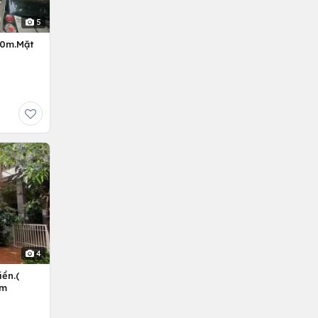
5
10m.Mặt
4
ền.(
êm