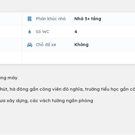
Phân khúc nhà
Nhà 5+ tầng
Số WC
4
Chỗ để xe
Không
hang máy
hút, hà đông gần công viên đô nghĩa, trường tiểu học gần cô
g chưa xây dựng, các vách tường ngăn phòng