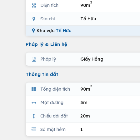
2
Diện tích
90m
Địa chỉ
Tố Hữu
Khu vực
›
Tố Hữu
Pháp lý & Liên hệ
Pháp lý
Giấy Hồng
Thông tin đất
2
Tổng diện tích
90m
Mặt đường
5m
Chiều dài đất
20m
Số mặt hẻm
1