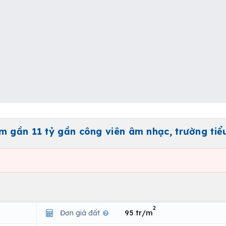
m gần 11 tỷ gần công viên âm nhạc, trường tiể
2
Đơn giá đất
95 tr/m