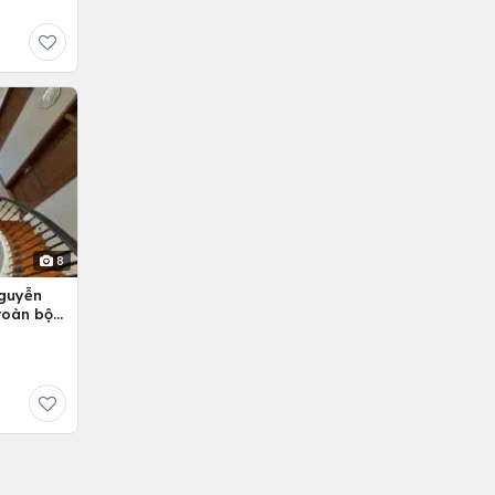
8
Nguyễn
 toàn bộ