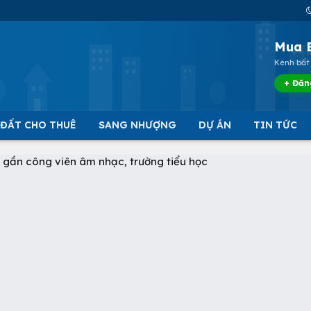
Mua 
Kênh bất 
+ Đăn
 ĐẤT CHO THUÊ
SANG NHƯỢNG
DỰ ÁN
TIN TỨC