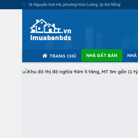
16 Nguyễn Sơn Hà, phường Hòa Cường, tp Đà Nẵng
NHÀ ĐẤT BÁN
NHÀ
TRANG CHỦ