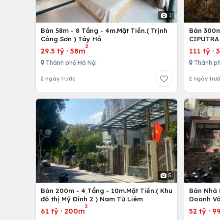
1
Bán 58m - 8 Tầng - 4m.Mặt Tiền.( Trịnh
Bán 300m 
Công Sơn ) Tây Hồ
CIPUTRA 
2
29.5 tỷ
·
58m
111 tỷ
·
Thành phố Hà Nội
Thành ph
2 ngày trước
2 ngày trư
5
Bán 200m - 4 Tầng - 10m.Mặt Tiền.( Khu
Bán Nhà 
đô thị Mỹ Đình 2 ) Nam Từ Liêm
Doanh Vô
2
61 tỷ
·
200m
52 tỷ
·
9