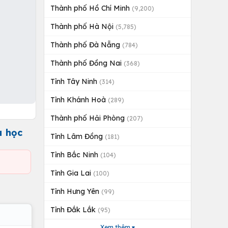
Thành phố Hồ Chí Minh
(9,200)
Thành phố Hà Nội
(5,785)
Thành phố Đà Nẵng
(784)
Thành phố Đồng Nai
(368)
Tỉnh Tây Ninh
(314)
Tỉnh Khánh Hoà
(289)
Thành phố Hải Phòng
(207)
u học
Tỉnh Lâm Đồng
(181)
Tỉnh Bắc Ninh
(104)
Tỉnh Gia Lai
(100)
Tỉnh Hưng Yên
(99)
Tỉnh Đắk Lắk
(95)
Xem thêm ▾