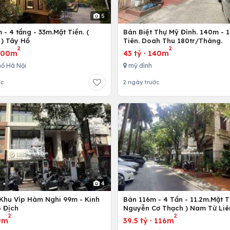
5
- 4 tầng - 33m.Mặt Tiền. (
Bán Biệt Thự Mỹ Đình. 140m - 
) Tây Hồ
Tiên. Doah Thu 180tr/Tháng.
2
2
300m
43 tỷ
·
140m
ố Hà Nội
mỹ đình
ớc
2 ngày trước
4
Khu Víp Hàm Nghi 99m - Kinh
Bán 116m - 4 Tần - 11.2m.Mặt Ti
 Địch
Nguyễn Cơ Thạch ) Nam Từ Li
2
2
9m
39.5 tỷ
·
116m