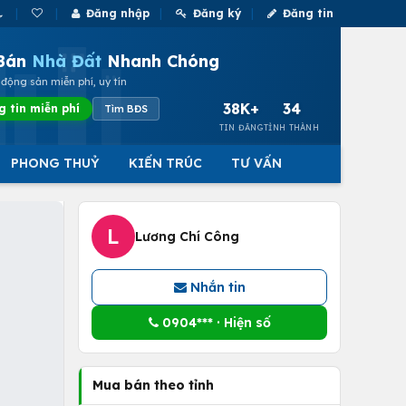
Đăng nhập
Đăng ký
Đăng tin
Bán
Nhà Đất
Nhanh Chóng
động sản miễn phí, uy tín
38K+
34
g tin miễn phí
Tìm BĐS
TIN ĐĂNG
TỈNH THÀNH
PHONG THUỶ
KIẾN TRÚC
TƯ VẤN
L
Lương Chí Công
Nhắn tin
0904*** · Hiện số
Mua bán theo tỉnh