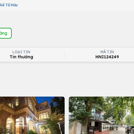
n kề Tố Hữu
hàng
LOẠI TIN
MÃ TIN
Tin thường
HNI124249