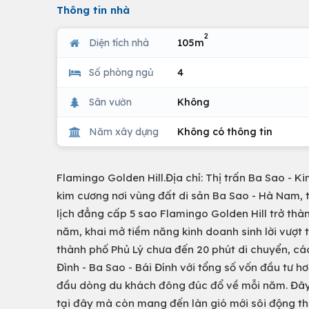
Thông tin nhà
2
Diện tích nhà
105m
Số phòng ngủ
4
Sân vườn
Không
Năm xây dựng
Không có thông tin
Flamingo Golden Hill.Địa chỉ: Thị trấn Ba Sao - Ki
kim cương nơi vùng đất di sản Ba Sao - Hà Nam, 
lịch đẳng cấp 5 sao Flamingo Golden Hill trở t
năm, khai mở tiềm năng kinh doanh sinh lời vượt 
thành phố Phủ Lý chưa đến 20 phút di chuyển, các
Đình - Ba Sao - Bái Đính với tổng số vốn đầu tư h
đầu dòng du khách đông đúc đổ về mỗi năm. Đây 
tại đây mà còn mang đến làn gió mới sôi động th