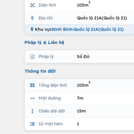
2
Diện tích
105m
Địa chỉ
Quốc lộ 21A(Quốc lộ 21)
Khu vực
Ninh Bình
›
Quốc lộ 21A(Quốc lộ 21)
Pháp lý & Liên hệ
Pháp lý
Sổ Đỏ
Thông tin đất
2
Tổng diện tích
105m
Mặt đường
7m
Chiều dài đất
15m
Số mặt hẻm
1