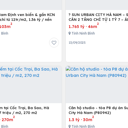
Nam Định ven biển & gần KCN
? SUN URBAN CITY HÀ NAM – 
chỉ từ 12tr/m2, 1.36 tỷ / nền
CĂN 2 TẦNG CHỈ TỪ 1 TỶ 7 – Â
2
2
THÁNG 0% LÃI SUẤT ?
103m
1.765 tỷ
·
46m
 Bình
Tỉnh Ninh Bình
13/09/2025
 Cốc Trại, Ba Sao, Hà
Căn hộ studio - tòa P8 dự án 
 triệu / m2, 270 m2
City Hà Nam (P80942)
2
2
·
270m
1.3 tỷ
·
30m
 Bình
Tỉnh Ninh Bình