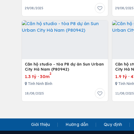
29/08/2025
29/08/2025
Căn hộ studio - tòa P8 dự án Sun Urban
Căn hộ st
City Hà Nam (P80942)
City Hà 
2
1.3 tỷ
·
30m
1.9 tỷ
·
4
Tỉnh Ninh Bình
Tỉnh Ninh
18/08/2025
11/08/202
Giới thiệu
Hướng dẫn
Quy định