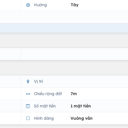
Hướng
Tây
Vị trí
Chiều rộng đất
7m
Số mặt tiền
1 mặt tiền
Hình dáng
Vuông vắn