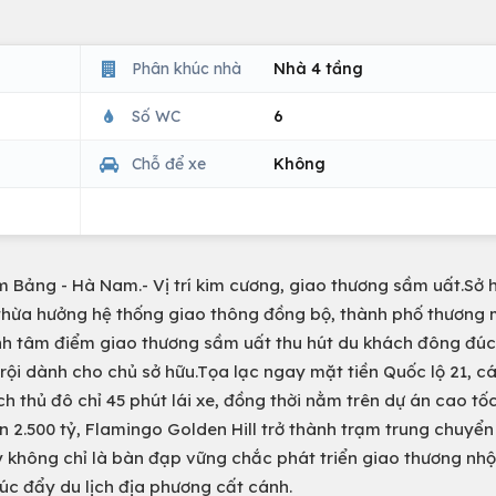
Phân khúc nhà
Nhà 4 tầng
Số WC
6
Chỗ để xe
Không
m Bảng - Hà Nam.- Vị trí kim cương, giao thương sầm uất.Sở hữ
thừa hưởng hệ thống giao thông đồng bộ, thành phố thương 
hành tâm điểm giao thương sầm uất thu hút du khách đông đú
trội dành cho chủ sở hữu.Tọa lạc ngay mặt tiền Quốc lộ 21, c
h thủ đô chỉ 45 phút lái xe, đồng thời nằm trên dự án cao tố
ơn 2.500 tỷ, Flamingo Golden Hill trở thành trạm trung chuyể
không chỉ là bàn đạp vững chắc phát triển giao thương nhộ
úc đẩy du lịch địa phương cất cánh.