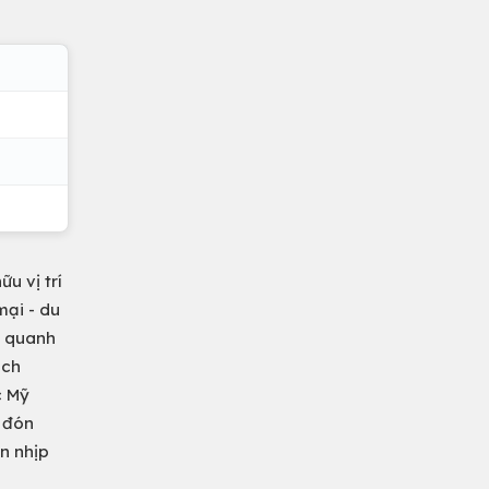
u vị trí
mại - du
c quanh
ách
c Mỹ
n đón
n nhịp