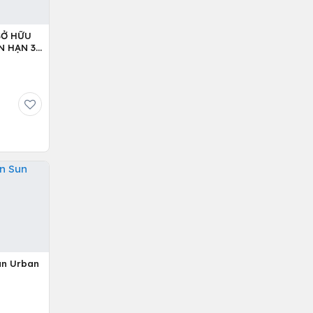
SỞ HỮU
N HẠN 36
Sun Urban