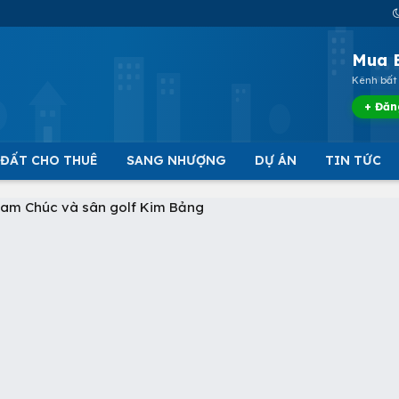
Mua 
Kênh bất 
+ Đăn
 ĐẤT CHO THUÊ
SANG NHƯỢNG
DỰ ÁN
TIN TỨC