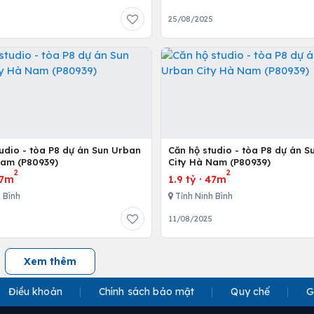
25/08/2025
udio - tòa P8 dự án Sun Urban
Căn hộ studio - tòa P8 dự án 
Nam (P80939)
City Hà Nam (P80939)
2
2
7m
1.9 tỷ
·
47m
 Bình
Tỉnh Ninh Bình
5
11/08/2025
Xem thêm
Điều khoản
Chính sách bảo mật
Quy chế
G