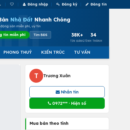
Đăng nhập
Đăng ký
Đăng tin
Bán
Nhà Đất
Nhanh Chóng
động sản miễn phí, uy tín
38K+
34
g tin miễn phí
Tìm BĐS
TIN ĐĂNG
TỈNH THÀNH
PHONG THUỶ
KIẾN TRÚC
TƯ VẤN
T
Trương Xuân
Nhắn tin
0972*** · Hiện số
Mua bán theo tỉnh