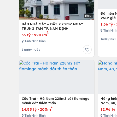
Đất nền 
5
VSIP giá 
1.36 tỷ
·
BÁN NHÀ MÁY + ĐẤT 9.907m² NGAY
TRUNG TÂM TP. NAM ĐỊNH
Tỉnh Ninh
2
55 tỷ
·
9907m
16/09/2025
Tỉnh Ninh Bình
2 ngày trước
Cốc Trại - Hà Nam 228m2 sát flamingo
Hàng hiếm tại
mảnh đất thiên thần
Nam, 48,7
2
14.88 tỷ
·
200m
12.96 tỷ
Tỉnh Ninh Bình
Tỉnh Ninh