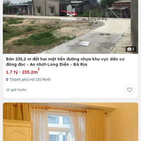
5
Bán 235,2 m đất hai mặt tiền đường nhựa khu vực dân cư
đông đúc - An nhứt-Long Điền - Bà Rịa
2
1.7 tỷ
·
235.2m
Thành phố Hồ Chí Minh
12 giờ trước