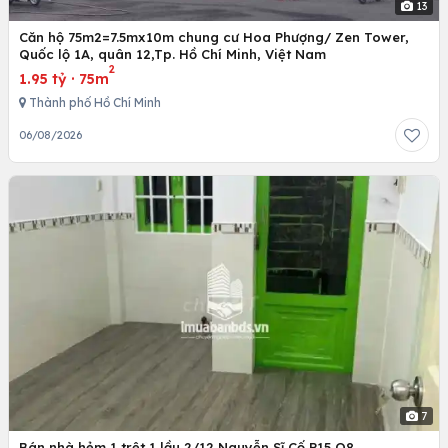
13
Căn hộ 75m2=7.5mx10m chung cư Hoa Phượng/ Zen Tower,
Quốc lộ 1A, quân 12,Tp. Hồ Chí Minh, Việt Nam
2
1.95 tỷ
·
75m
Thành phố Hồ Chí Minh
06/08/2026
7
Bán nhà hẻm 1 trệt 1 lầu 2/12 Nguyễn Sĩ Cố P15 Q8