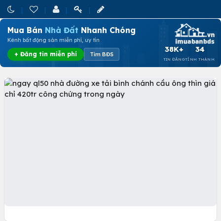
Mua Bán
Nhà Đất
Nhanh Chóng
Kênh bất động sản miễn phí, uy tín
38K+
34
+ Đăng tin miễn phí
Tìm BĐS
TIN ĐĂNG
TỈNH THÀNH