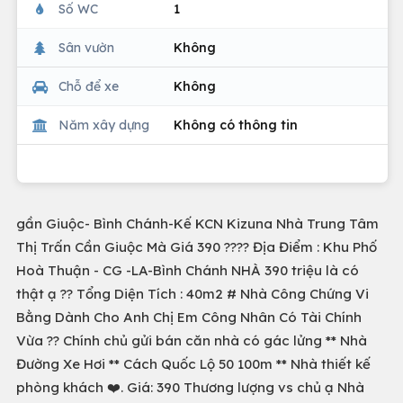
Số WC
1
Sân vườn
Không
Chỗ để xe
Không
Năm xây dựng
Không có thông tin
gần Giuộc- Bình Chánh-Kế KCN Kizuna Nhà Trung Tâm
Thị Trấn Cần Giuộc Mà Giá 390 ???? Địa Điểm : Khu Phố
Hoà Thuận - CG -LA-Bình Chánh NHÀ 390 triệu là có
thật ạ ?? Tổng Diện Tích : 40m2 # Nhà Công Chứng Vi
Bằng Dành Cho Anh Chị Em Công Nhân Có Tài Chính
Vừa ?? Chính chủ gửi bán căn nhà có gác lửng ** Nhà
Đường Xe Hơi ** Cách Quốc Lộ 50 100m ** Nhà thiết kế
phòng khách ❤️. Giá: 390 Thương lượng vs chủ ạ Nhà