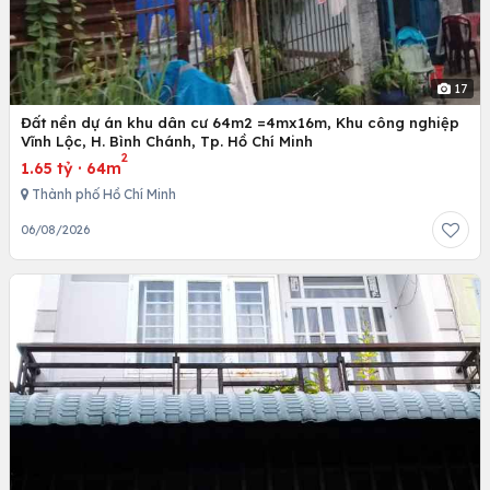
17
Đất nền dự án khu dân cư 64m2 =4mx16m, Khu công nghiệp
Vĩnh Lộc, H. Bình Chánh, Tp. Hồ Chí Minh
2
1.65 tỷ
·
64m
Thành phố Hồ Chí Minh
06/08/2026