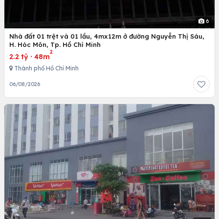
6
Nhà đất 01 trệt và 01 lầu, 4mx12m ở đường Nguyễn Thị Sáu,
H. Hóc Môn, Tp. Hồ Chí Minh
2
2.2 tỷ
·
48m
Thành phố Hồ Chí Minh
06/08/2026