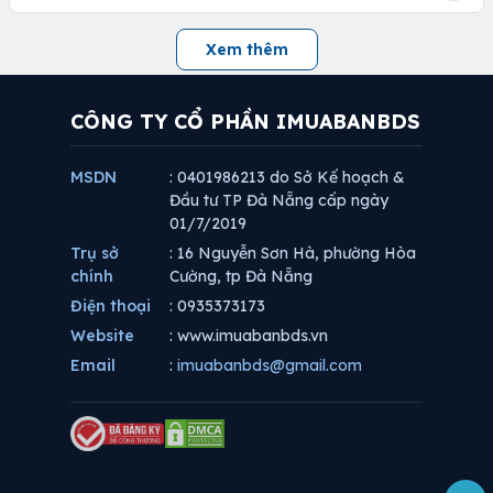
Xem thêm
CÔNG TY CỔ PHẦN IMUABANBDS
MSDN
: 0401986213 do Sở Kế hoạch &
Đầu tư TP Đà Nẵng cấp ngày
01/7/2019
Trụ sở
: 16 Nguyễn Sơn Hà, phường Hòa
chính
Cường, tp Đà Nẵng
Điện thoại
: 0935373173
Website
: www.imuabanbds.vn
Email
:
imuabanbds@gmail.com