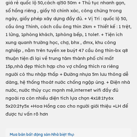
giá rẻ quốc lộ 50,cách ql50 50m + Thủ tục nhanh gọn,
sổ hồng riêng , giấy tờ chính xác, công chứng trong
ngày, giấy phép xây dựng đầy đủ. + Vị Trí : quốc lộ 50,
cầu ông Thình, cách cầu ông thìn 2km + Thiết kế : 1 trệt,
1 lửng, 1phòng khách, 1phòng bếp, 1 tolet. + Tiện ích
xung quanh trường học, chợ, bhx , đmx, khu công
nghiệp , nằm trên tuyến xe buýt 47 cầu ông thìn-bx q8
thuận tiện đi lại về trung tâm thành phố chỉ mất
15p,nhà đẹp thích hợp cho vợ chồng thích ra riêng
người có thu nhập thấp + Đường nhựa 5m lưu thông dễ
dàng, hệ thống thoát nước chống ngập úng. + Điện nhà
nước, nước thủy cục mạnh mẽ,internet wifi đầy đủ
ngoài ra còn nhiều diện tích lựa chọn 4x18:1ty6x
5x20:2ty5x +Hoa Hồng cao cho người giới thiệu +LH để
được tư vấn rõ hơn
Mua bán bất động sản
Nhà biệt thự