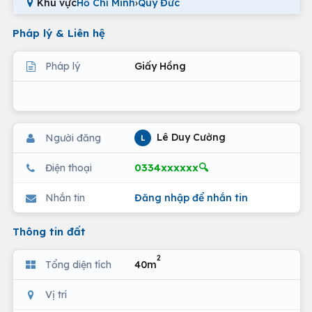
Khu vực
Hồ Chí Minh
›
Quy Đức
Pháp lý & Liên hệ
Pháp lý
Giấy Hồng
Lê Duy Cường
Người đăng
L
0334xxxxxx🔍
Điện thoại
Nhắn tin
Đăng nhập để nhắn tin
Thông tin đất
2
Tổng diện tích
40m
Vị trí