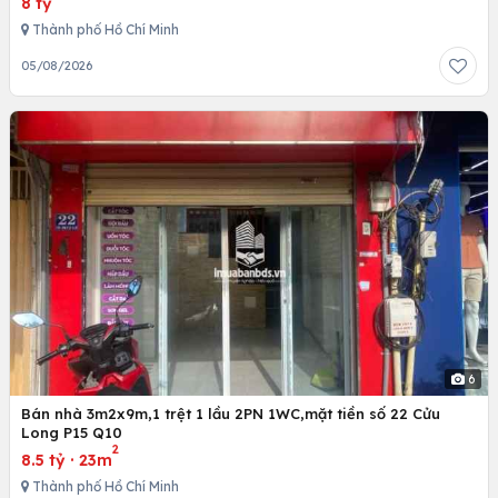
8 tỷ
Thành phố Hồ Chí Minh
05/08/2026
6
Bán nhà 3m2x9m,1 trệt 1 lầu 2PN 1WC,mặt tiền số 22 Cửu
Long P15 Q10
2
8.5 tỷ
·
23m
Thành phố Hồ Chí Minh