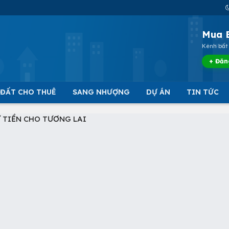
Mua 
Kênh bất 
+ Đăn
 ĐẤT CHO THUÊ
SANG NHƯỢNG
DỰ ÁN
TIN TỨC