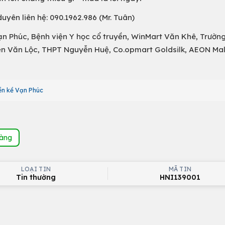
yên liên hệ: 090.1962.986 (Mr. Tuân)
n Phúc, Bệnh viện Y học cổ truyền, WinMart Văn Khê, Trường
n Văn Lộc, THPT Nguyễn Huệ, Co.opmart Goldsilk, AEON Mal
ền kề Vạn Phúc
hàng
LOẠI TIN
MÃ TIN
Tin thường
HNI139001