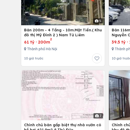
5
Bán 200m - 4 Tầng - 10m.Mặt Tiền.( Khu
Bán 116m 
đô thị Mỹ Đình 2 ) Nam Từ Liêm
Nguyễn C
2
61 tỷ
·
200m
39.5 tỷ
·
Thành phố Hà Nội
Thành ph
10 giờ trước
10 giờ trướ
7
Chính chủ bán gấp biệt thự nhà vườn có
Chính chủ
hồ bơi 621.9m2 ở Thủ Đức
khu đô th