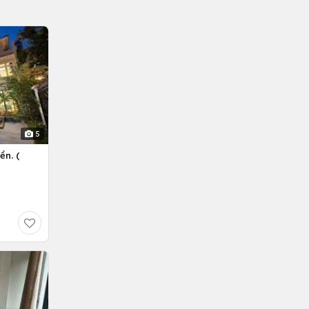
5
ền. (