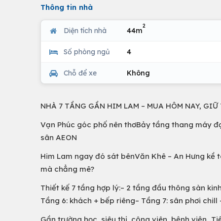
Thông tin nhà
2
Diện tích nhà
44m
Số phòng ngủ
4
Chỗ để xe
Không
NHÀ 7 TẦNG GẦN HIM LAM – MUA HÔM NAY, GIỮ
Vạn Phúc góc phố nên thơBảy tầng thang máy đợi 
sân AEON
Him Lam ngay đó sát bênVăn Khê – An Hưng kề tên
mà chẳng mê?
Thiết kế 7 tầng hợp lý:– 2 tầng đầu thông sàn ki
Tầng 6: khách + bếp riêng– Tầng 7: sân phơi chill 
Gần trường học, siêu thị, công viên, bệnh viện…Tiệ