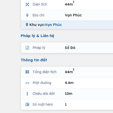
2
Diện tích
44m
Địa chỉ
Vạn Phúc
Khu vực
›
Vạn Phúc
Pháp lý & Liên hệ
Pháp lý
Sổ Đỏ
Thông tin đất
2
Tổng diện tích
44m
Mặt đường
4.4m
Chiều dài đất
10m
Số mặt hẻm
1