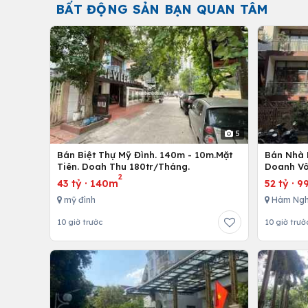
BẤT ĐỘNG SẢN BẠN QUAN TÂM
5
Bán Biệt Thự Mỹ Đình. 140m - 10m.Mặt
Bán Nhà 
Tiên. Doah Thu 180tr/Tháng.
Doanh Vô
2
43 tỷ
·
140m
52 tỷ
·
9
mỹ đình
Hàm Ngh
10 giờ trước
10 giờ trướ