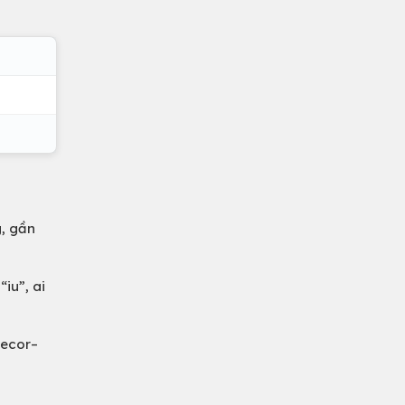
g, gần
iu”, ai
decor–