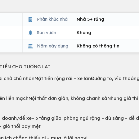
Phân khúc nhà
Nhà 5+ tầng
Sân vườn
Không
Năm xây dựng
Không có thông tin
 TIỀN CHO TƯƠNG LAI
chờ chủ nhânMặt tiền rộng rãi – xe lănĐường to, vỉa thoán
 liền mạchNội thất đơn giản, không chanh sảNhưng giá thì “
nh doanh/để xe– 3 tầng giữa: phòng ngủ rộng – đủ sáng – dễ 
– gió thổi bay mệt
n ích chẳng thiếu gì – mua là lời ngay!