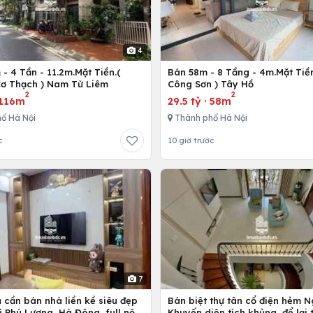
4
- 4 Tần - 11.2m.Mặt Tiền.(
Bán 58m - 8 Tầng - 4m.Mặt Tiền
ơ Thạch ) Nam Từ Liêm
Công Sơn ) Tây Hồ
2
2
116m
29.5 tỷ
·
58m
ố Hà Nội
Thành phố Hà Nội
c
10 giờ trước
7
 cần bán nhà liền kề siêu đẹp
Bán biệt thự tân cổ điện hẻm 
ị Phú Lương, Hà Đông, full nội
Khuyến diện tích khủng, để lại