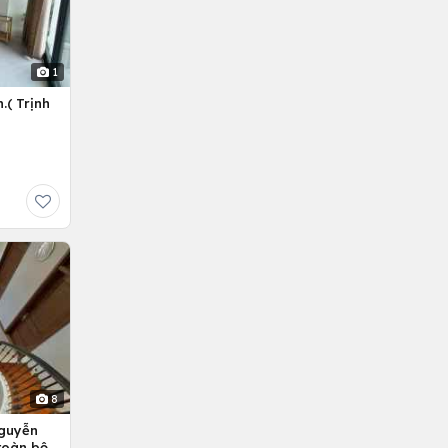
1
.( Trịnh
8
Nguyễn
 toàn bộ