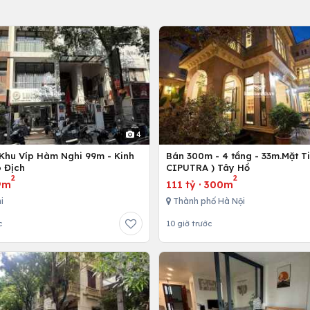
4
Khu Víp Hàm Nghi 99m - Kinh
Bán 300m - 4 tầng - 33m.Mặt Ti
 Địch
CIPUTRA ) Tây Hồ
2
2
9m
111 tỷ
·
300m
i
Thành phố Hà Nội
c
10 giờ trước