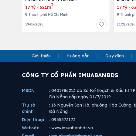
2
thất cao
17 tỷ
·
621m
17 tỷ
·
6
Thành phố Hồ Chí Minh
Thành ph
19/03/2026
23/02/2026
Giới thiệu
Hướng dẫn
Quy định
CÔNG TY CỔ PHẦN IMUABANBDS
MSDN
: 0401986213 do Sở Kế hoạch & Đầu tư TP
Đà Nẵng cấp ngày 01/7/2019
Trụ sở
: 16 Nguyễn Sơn Hà, phường Hòa Cường, t
chính
Đà Nẵng
Điện thoại
: 0935373173
Website
: www.imuabanbds.vn
Email
:
imuabanbds@gmail.com