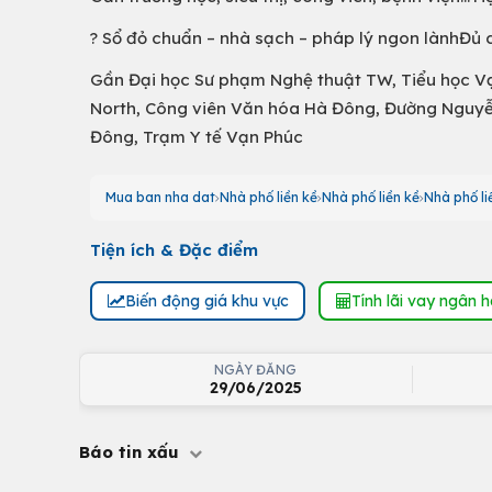
? Sổ đỏ chuẩn – nhà sạch – pháp lý ngon lànhĐủ du
Gần Đại học Sư phạm Nghệ thuật TW, Tiểu học Vạ
North, Công viên Văn hóa Hà Đông, Đường Nguyễ
Đông, Trạm Y tế Vạn Phúc
Mua ban nha dat
Nhà phố liền kề
Nhà phố liền kề
Nhà phố li
Tiện ích & Đặc điểm
Biến động giá khu vực
Tính lãi vay ngân 
NGÀY ĐĂNG
29/06/2025
Báo tin xấu