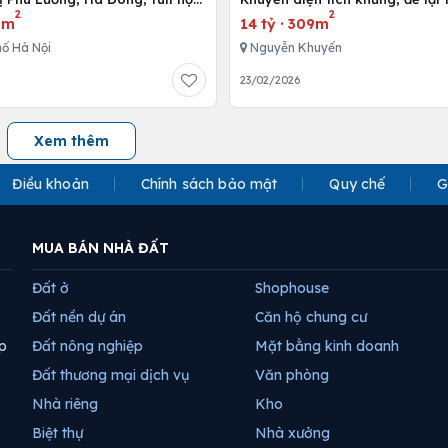
2
2
 cấp
nội thất
3m
14 tỷ
·
309m
ố Hà Nội
Nguyễn Khuyến
23/02/2026
Xem thêm
Điều khoản
Chính sách bảo mật
Quy chế
G
MUA BÁN NHÀ ĐẤT
Đất ở
Shophouse
Đất nền dự án
Căn hộ chung cư
p
Đất nông nghiệp
Mặt bằng kinh doanh
Đất thương mại dịch vụ
Văn phòng
Nhà riêng
Kho
Biệt thự
Nhà xưởng