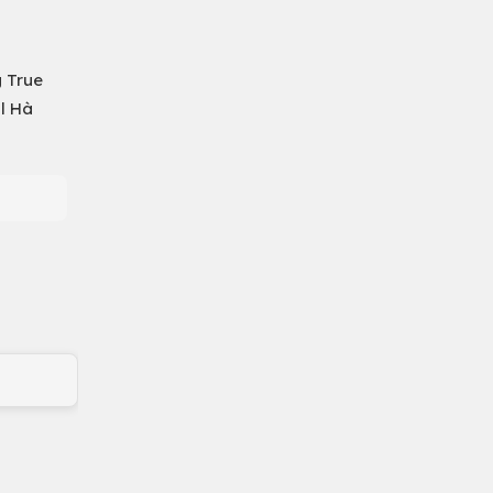
 True
l Hà