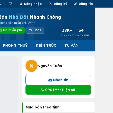
Đăng nhập
Đăng ký
Đăng tin
Bán
Nhà Đất
Nhanh Chóng
động sản miễn phí, uy tín
38K+
34
g tin miễn phí
Tìm BĐS
TIN ĐĂNG
TỈNH THÀNH
PHONG THUỶ
KIẾN TRÚC
TƯ VẤN
N
Nguyễn Tuân
Nhắn tin
0901*** · Hiện số
Mua bán theo tỉnh