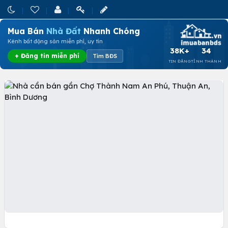
Mua Bán
Nhà Đất
Nhanh Chóng
Kênh bất động sản miễn phí, uy tín
38K+
34
+ Đăng tin miễn phí
Tìm BĐS
TIN ĐĂNG
TỈNH THÀNH