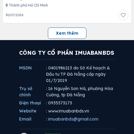
Thành phố Hồ Chí Minh
30/07/2026
Xem thêm
CÔNG TY CỔ PHẦN IMUABANBDS
MSDN
: 0401986213 do Sở Kế hoạch &
Đầu tư TP Đà Nẵng cấp ngày
01/7/2019
Trụ sở
: 16 Nguyễn Sơn Hà, phường Hòa
chính
Cường, tp Đà Nẵng
Điện thoại
: 0935373173
Website
: www.imuabanbds.vn
Email
:
imuabanbds@gmail.com