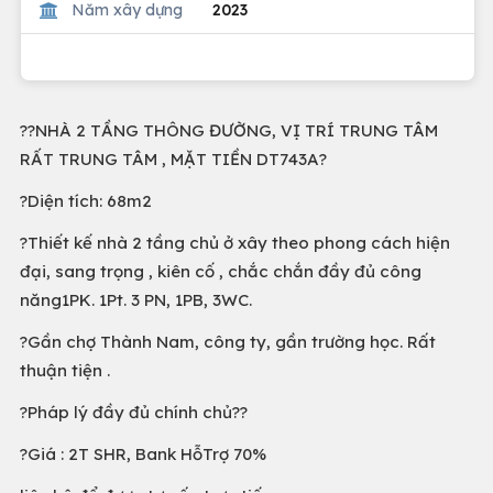
Năm xây dựng
2023
??NHÀ 2 TẦNG THÔNG ĐƯỜNG, VỊ TRÍ TRUNG TÂM
RẤT TRUNG TÂM , MẶT TIỀN DT743A?
?️Diện tích: 68m2
?️Thiết kế nhà 2 tầng chủ ở xây theo phong cách hiện
đại, sang trọng , kiên cố , chắc chắn đầy đủ công
năng1PK. 1Pt. 3 PN, 1PB, 3WC.
?️Gần chợ Thành Nam, công ty, gần trường học. Rất
thuận tiện .
?️Pháp lý đầy đủ chính chủ??
?Giá : 2T SHR, Bank HỗTrợ 70%