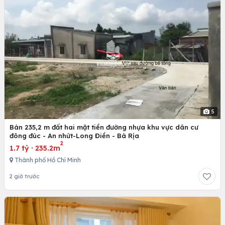
5
Bán 235,2 m đất hai mặt tiền đường nhựa khu vực dân cư
đông đúc - An nhứt-Long Điền - Bà Rịa
2
1.7 tỷ
·
235.2m
Thành phố Hồ Chí Minh
2 giờ trước