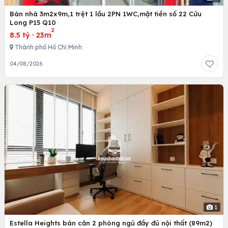
Bán nhà 3m2x9m,1 trệt 1 lầu 2PN 1WC,mặt tiền số 22 Cửu
Long P15 Q10
2
8.5 tỷ
·
23m
Thành phố Hồ Chí Minh
04/08/2026
1
Estella Heights bán căn 2 phòng ngủ đầy đủ nội thất (89m2)