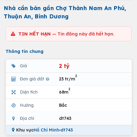
Nhà cần bán gần Chợ Thành Nam An Phú,
Thuận An, Bình Dương
TIN HẾT HẠN
— Tin đăng này đã hết hạn.
Thông tin chung
2 tỷ
Giá
2
Đơn giá đất
23 tr/m
2
Diện tích
68m
Hướng
Bắc
Địa chỉ
dt743
Khu vực
Hồ Chí Minh
›
dt743