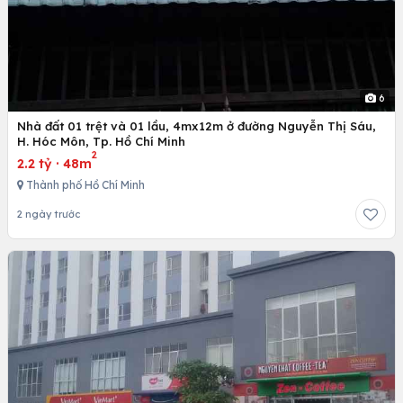
6
Nhà đất 01 trệt và 01 lầu, 4mx12m ở đường Nguyễn Thị Sáu,
H. Hóc Môn, Tp. Hồ Chí Minh
2
2.2 tỷ
·
48m
Thành phố Hồ Chí Minh
2 ngày trước