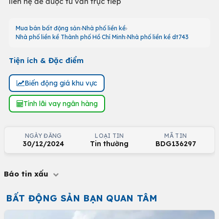
liên hệ để được tư vấn trực tiếp
Mua bán bất động sản
Nhà phố liền kề
Nhà phố liền kề Thành phố Hồ Chí Minh
Nhà phố liền kề dt743
Tiện ích & Đặc điểm
Biến động giá khu vực
Tính lãi vay ngân hàng
NGÀY ĐĂNG
LOẠI TIN
MÃ TIN
30/12/2024
Tin thường
BDG136297
Báo tin xấu
BẤT ĐỘNG SẢN BẠN QUAN TÂM