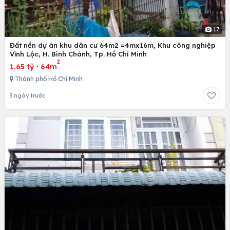
17
Đất nền dự án khu dân cư 64m2 =4mx16m, Khu công nghiệp
Vĩnh Lộc, H. Bình Chánh, Tp. Hồ Chí Minh
2
1.65 tỷ
·
64m
Thành phố Hồ Chí Minh
3 ngày trước