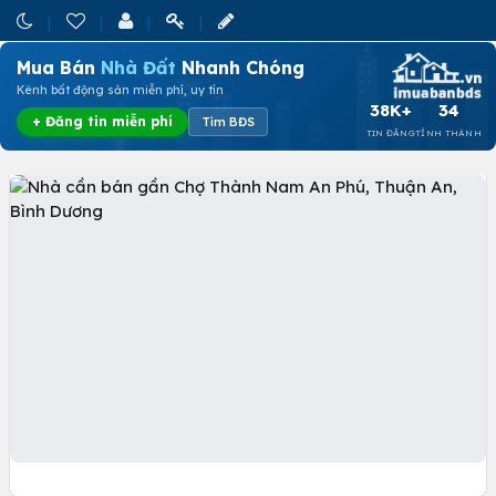
Mua Bán
Nhà Đất
Nhanh Chóng
Kênh bất động sản miễn phí, uy tín
38K+
34
+ Đăng tin miễn phí
Tìm BĐS
TIN ĐĂNG
TỈNH THÀNH