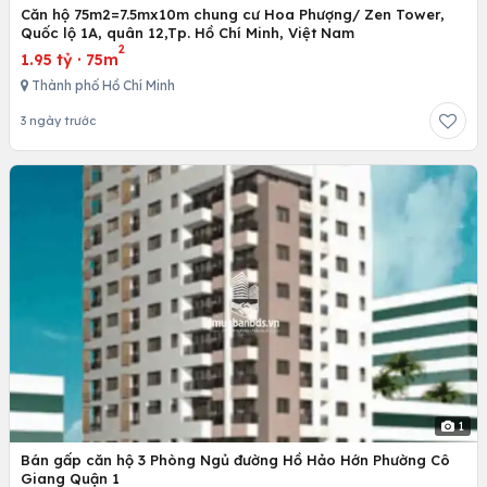
Căn hộ 75m2=7.5mx10m chung cư Hoa Phượng/ Zen Tower,
Quốc lộ 1A, quân 12,Tp. Hồ Chí Minh, Việt Nam
2
1.95 tỷ
·
75m
Thành phố Hồ Chí Minh
3 ngày trước
1
Bán gấp căn hộ 3 Phòng Ngủ đường Hồ Hảo Hớn Phường Cô
Giang Quận 1