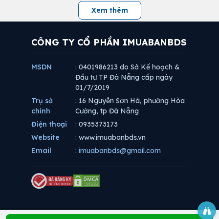
Xem thêm
CÔNG TY CỔ PHẦN IMUABANBDS
MSDN
: 0401986213 do Sở Kế hoạch &
Đầu tư TP Đà Nẵng cấp ngày
01/7/2019
Trụ sở
: 16 Nguyễn Sơn Hà, phường Hòa
chính
Cường, tp Đà Nẵng
Điện thoại
: 0935373173
Website
: www.imuabanbds.vn
Email
:
imuabanbds@gmail.com