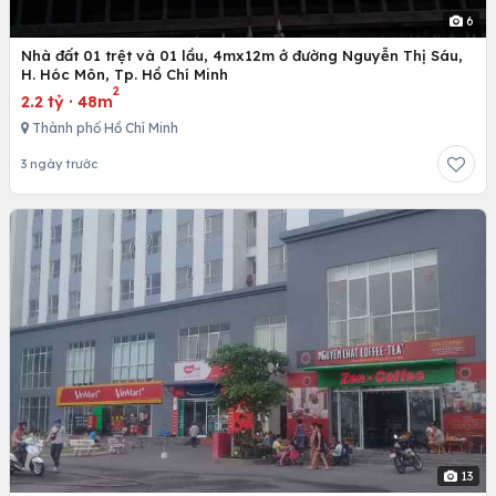
6
Nhà đất 01 trệt và 01 lầu, 4mx12m ở đường Nguyễn Thị Sáu,
H. Hóc Môn, Tp. Hồ Chí Minh
2
2.2 tỷ
·
48m
Thành phố Hồ Chí Minh
3 ngày trước
13