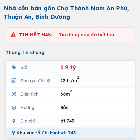
Nhà cần bán gần Chợ Thành Nam An Phú,
Thuận An, Bình Dương
TIN HẾT HẠN
— Tin đăng này đã hết hạn.
Thông tin chung
1.9 tỷ
Giá
2
Đơn giá đất
22 tr/m
2
Diện tích
68m
Hướng
Bắc
Địa chỉ
dt 743
Khu vực
Hồ Chí Minh
›
dt 743