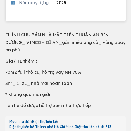
Năm xây dựng
2025
CHÍNH CHỦ BÁN NHÀ MẶT TIỀN THUẬN AN BÌNH
DƯƠNG_ VINCOM DĨ AN_gần miếu ông cù_ vòng xoay
an phú
Gia ( TL thêm )
70m2 full thổ cư, hỗ trợ vay NH 70%
Shr_ 1T2L_ nhà mới hoàn toàn
? không qua môi giới
liên hệ để được hỗ trợ xem nhà trực tiếp
Mua nhà đất
Biệt thự liền kề
Biệt thự liền kề Thành phố Hồ Chí Minh
Biệt thự liền kề dt 743