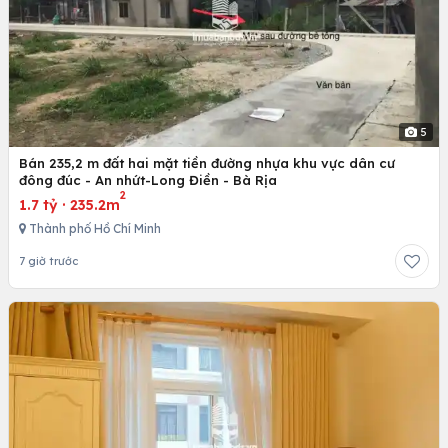
5
Bán 235,2 m đất hai mặt tiền đường nhựa khu vực dân cư
đông đúc - An nhứt-Long Điền - Bà Rịa
2
1.7 tỷ
·
235.2m
Thành phố Hồ Chí Minh
7 giờ trước