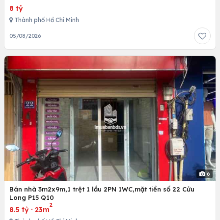
8 tỷ
Thành phố Hồ Chí Minh
05/08/2026
6
Bán nhà 3m2x9m,1 trệt 1 lầu 2PN 1WC,mặt tiền số 22 Cửu
Long P15 Q10
2
8.5 tỷ
·
23m