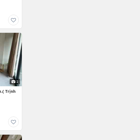
1
.( Trịnh