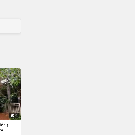
4
ền.(
êm