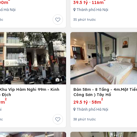
00m
39.5 tỷ
·
116m
ố Hà Nội
Thành phố Hà Nội
ớc
35 phút trước
4
Khu Víp Hàm Nghi 99m - Kinh
Bán 58m - 8 Tầng - 4m.Mặt Tiền
 Địch
Công Sơn ) Tây Hồ
2
2
9m
29.5 tỷ
·
58m
i
Thành phố Hà Nội
ớc
38 phút trước