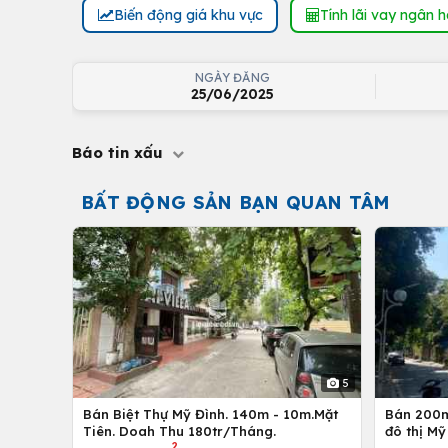
Biến động giá khu vực
Tính lãi vay ngân 
NGÀY ĐĂNG
25/06/2025
Báo tin xấu
BẤT ĐỘNG SẢN BẠN QUAN TÂM
5
Bán Biệt Thự Mỹ Đình. 140m - 10m.Mặt
Bán 200m
Tiên. Doah Thu 180tr/Tháng.
đô thị Mỹ
2