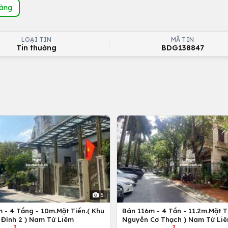
hàng
LOẠI TIN
MÃ TIN
Tin thường
BDG138847
5
 - 4 Tầng - 10m.Mặt Tiền.( Khu
Bán 116m - 4 Tần - 11.2m.Mặt Ti
 Đình 2 ) Nam Từ Liêm
Nguyễn Cơ Thạch ) Nam Từ Li
2
2