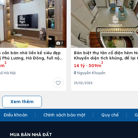
7
 cần bán nhà liền kề siêu đẹp
Bán biệt thự tân cổ điện hẻm 
ị Phú Lương, Hà Đông, full nội
Khuyến diện tích khủng, để lại
2
2
 cấp
nội thất
3m
14 tỷ
·
309m
ố Hà Nội
Nguyễn Khuyến
23/02/2026
Xem thêm
Điều khoản
Chính sách bảo mật
Quy chế
G
MUA BÁN NHÀ ĐẤT