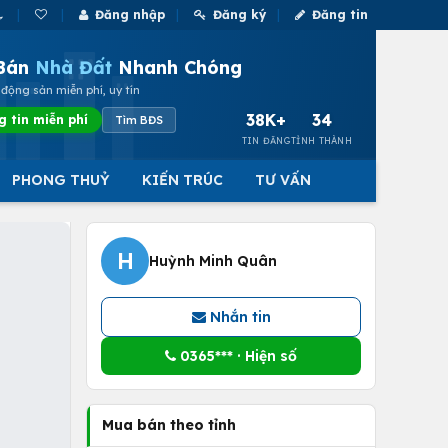
Đăng nhập
Đăng ký
Đăng tin
Bán
Nhà Đất
Nhanh Chóng
động sản miễn phí, uy tín
38K+
34
g tin miễn phí
Tìm BĐS
TIN ĐĂNG
TỈNH THÀNH
PHONG THUỶ
KIẾN TRÚC
TƯ VẤN
H
Huỳnh Minh Quân
Nhắn tin
0365*** · Hiện số
Mua bán theo tỉnh