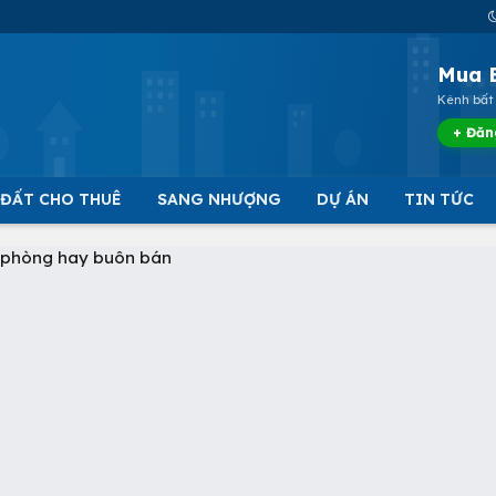
Mua 
Kênh bất 
+ Đăn
 ĐẤT CHO THUÊ
SANG NHƯỢNG
DỰ ÁN
TIN TỨC