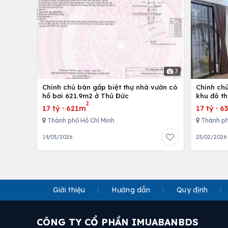
7
Chính chủ bán gấp biệt thự nhà vườn có
Chính chủ
hồ bơi 621.9m2 ở Thủ Đức
khu đô th
2
thất cao
17 tỷ
·
621m
17 tỷ
·
6
Thành phố Hồ Chí Minh
Thành ph
19/03/2026
23/02/2026
Giới thiệu
Hướng dẫn
Quy định
CÔNG TY CỔ PHẦN IMUABANBDS