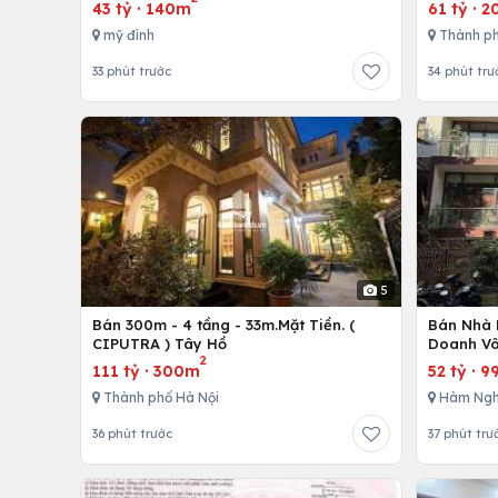
43 tỷ
·
140m
61 tỷ
·
2
mỹ đình
Thành ph
33 phút trước
34 phút trư
5
Bán 300m - 4 tầng - 33m.Mặt Tiền. (
Bán Nhà 
CIPUTRA ) Tây Hồ
Doanh Vô
2
111 tỷ
·
300m
52 tỷ
·
9
Thành phố Hà Nội
Hàm Ngh
36 phút trước
37 phút trư