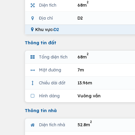
2
Diện tích
68m
Địa chỉ
D2
Khu vực
›
D2
Thông tin đất
2
Tổng diện tích
68m
Mặt đường
7m
Chiều dài đất
13.96m
Hình dáng
Vuông vắn
Thông tin nhà
2
Diện tích nhà
52.8m