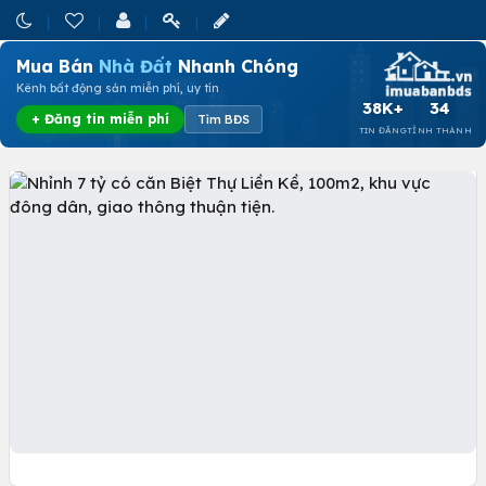
Mua Bán
Nhà Đất
Nhanh Chóng
Kênh bất động sản miễn phí, uy tín
38K+
34
+ Đăng tin miễn phí
Tìm BĐS
TIN ĐĂNG
TỈNH THÀNH