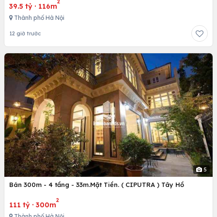
2
39.5 tỷ
·
116m
Thành phố Hà Nội
12 giờ trước
5
Bán 300m - 4 tầng - 33m.Mặt Tiền. ( CIPUTRA ) Tây Hồ
2
111 tỷ
·
300m
Thành phố Hà Nội