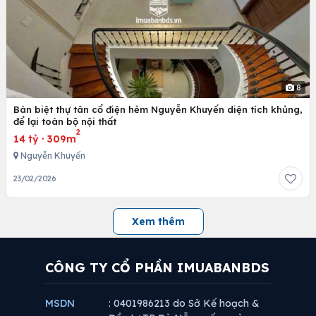
8
Bán biệt thự tân cổ điện hẻm Nguyễn Khuyến diện tích khủng,
để lại toàn bộ nội thất
2
14 tỷ
·
309m
Nguyễn Khuyến
23/02/2026
Xem thêm
CÔNG TY CỔ PHẦN IMUABANBDS
MSDN
: 0401986213 do Sở Kế hoạch &