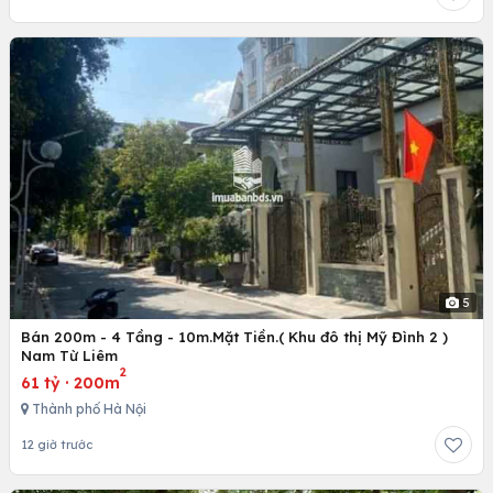
5
Bán 200m - 4 Tầng - 10m.Mặt Tiền.( Khu đô thị Mỹ Đình 2 )
Nam Từ Liêm
2
61 tỷ
·
200m
Thành phố Hà Nội
12 giờ trước