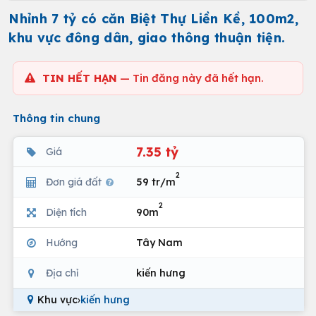
Nhỉnh 7 tỷ có căn Biệt Thự Liền Kề, 100m2,
khu vực đông dân, giao thông thuận tiện.
TIN HẾT HẠN
— Tin đăng này đã hết hạn.
Thông tin chung
7.35 tỷ
Giá
2
Đơn giá đất
59 tr/m
2
Diện tích
90m
Hướng
Tây Nam
Địa chỉ
kiến hưng
Khu vực
›
kiến hưng