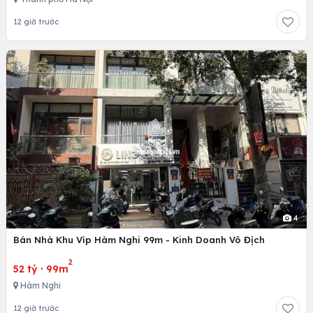
12 giờ trước
4
Bán Nhà Khu Víp Hàm Nghi 99m - Kinh Doanh Vô Địch
2
52 tỷ
·
99m
Hàm Nghi
12 giờ trước