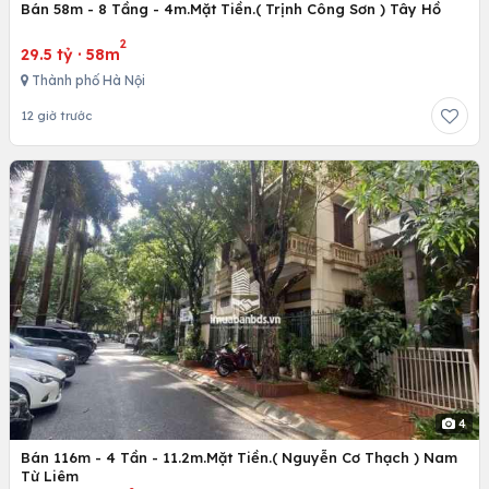
Bán 58m - 8 Tầng - 4m.Mặt Tiền.( Trịnh Công Sơn ) Tây Hồ
2
29.5 tỷ
·
58m
Thành phố Hà Nội
12 giờ trước
4
Bán 116m - 4 Tần - 11.2m.Mặt Tiền.( Nguyễn Cơ Thạch ) Nam
Từ Liêm