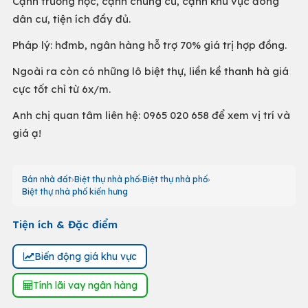
Cạnh trường học, cạnh chung cư, cạnh khu vực đông
dân cư, tiện ích đầy đủ.
Pháp lý: hđmb, ngân hàng hỗ trợ 70% giá trị hợp đồng.
Ngoài ra còn có những lô biệt thự, liền kề thanh hà giá
cực tốt chỉ từ 6x/m.
Anh chị quan tâm liên hệ: 0965 020 658 để xem vị trí và
giá ạ!
Bán nhà đất
Biệt thự nhà phố
Biệt thự nhà phố
Biệt thự nhà phố kiến hưng
Tiện ích & Đặc điểm
Biến động giá khu vực
Tính lãi vay ngân hàng