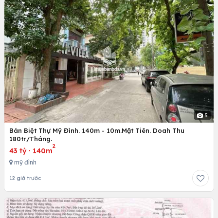
5
Bán Biệt Thự Mỹ Đình. 140m - 10m.Mặt Tiên. Doah Thu
180tr/Tháng.
2
43 tỷ
·
140m
mỹ đình
12 giờ trước