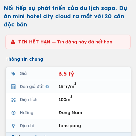
Nối tiếp sự phát triển của du lịch sapa. Dự
án mini hotel city cloud ra mắt với 20 căn
độc bản
TIN HẾT HẠN
— Tin đăng này đã hết hạn.
Thông tin chung
3.5 tỷ
Giá
2
Đơn giá đất
13 tr/m
2
Diện tích
100m
Hướng
Đông Nam
Địa chỉ
fansipang