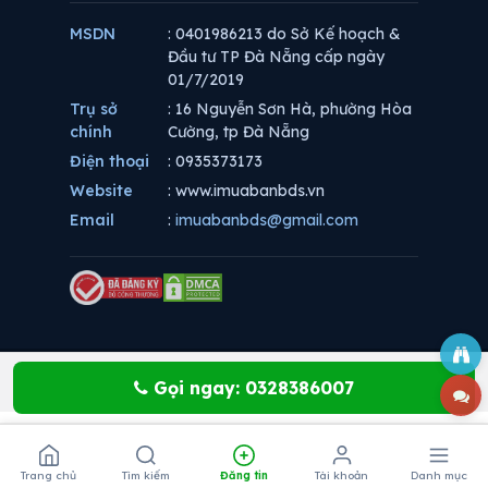
MSDN
: 0401986213 do Sở Kế hoạch &
Đầu tư TP Đà Nẵng cấp ngày
01/7/2019
Trụ sở
: 16 Nguyễn Sơn Hà, phường Hòa
chính
Cường, tp Đà Nẵng
Điện thoại
: 0935373173
Website
: www.imuabanbds.vn
Email
:
imuabanbds@gmail.com
Gọi ngay: 0328386007
Trang chủ
Tìm kiếm
Đăng tin
Tài khoản
Danh mục