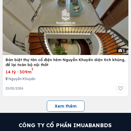
8
Bán biệt thự tân cổ điện hẻm Nguyễn Khuyến diện tích khủng,
để lại toàn bộ nội thất
2
14 tỷ
·
309m
Nguyễn Khuyến
23/02/2026
Xem thêm
CÔNG TY CỔ PHẦN IMUABANBDS