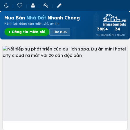
Mua Bán
Nhà Đất
Nhanh Chóng
Kênh bất động sản miễn phí, uy tín
38K+
34
+ Đăng tin miễn phí
Tìm BĐS
TIN ĐĂNG
TỈNH THÀNH