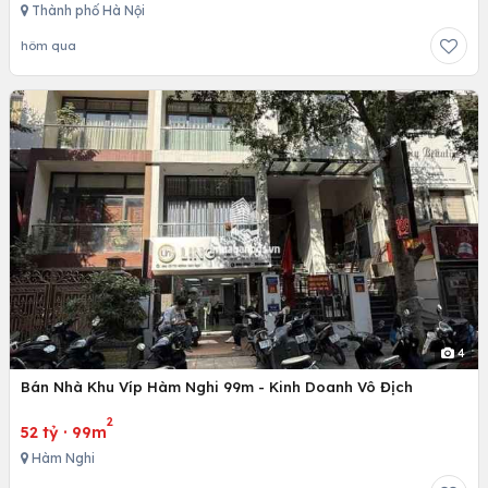
Thành phố Hà Nội
hôm qua
4
Bán Nhà Khu Víp Hàm Nghi 99m - Kinh Doanh Vô Địch
2
52 tỷ
·
99m
Hàm Nghi