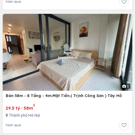
hôm qua
1
Bán 58m - 8 Tầng - 4m.Mặt Tiền.( Trịnh Công Sơn ) Tây Hồ
2
29.5 tỷ
·
58m
Thành phố Hà Nội
hôm qua