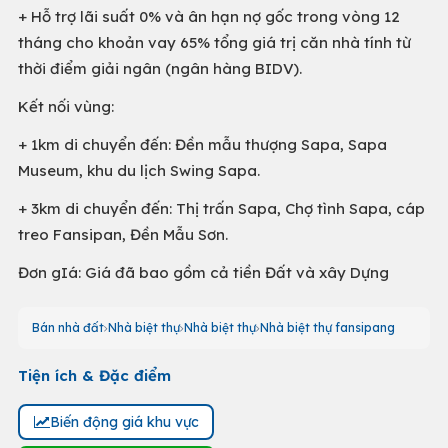
+ Hỗ trợ lãi suất 0% và ân hạn nợ gốc trong vòng 12
tháng cho khoản vay 65% tổng giá trị căn nhà tính từ
thời điểm giải ngân (ngân hàng BIDV).
Kết nối vùng:
+ 1km di chuyển đến: Đền mẫu thượng Sapa, Sapa
Museum, khu du lịch Swing Sapa.
+ 3km di chuyển đến: Thị trấn Sapa, Chợ tình Sapa, cáp
treo Fansipan, Đền Mẫu Sơn.
Đơn gIá: Giá đã bao gồm cả tiền Đất và xây Dựng
Bán nhà đất
Nhà biệt thự
Nhà biệt thự
Nhà biệt thự fansipang
Tiện ích & Đặc điểm
Biến động giá khu vực