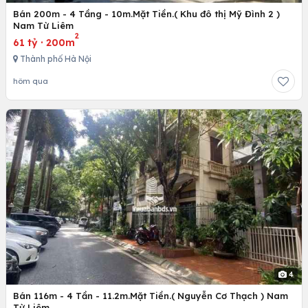
Bán 200m - 4 Tầng - 10m.Mặt Tiền.( Khu đô thị Mỹ Đình 2 )
Nam Từ Liêm
2
61 tỷ
·
200m
Thành phố Hà Nội
hôm qua
4
Bán 116m - 4 Tần - 11.2m.Mặt Tiền.( Nguyễn Cơ Thạch ) Nam
Từ Liêm