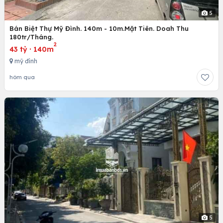
5
Bán Biệt Thự Mỹ Đình. 140m - 10m.Mặt Tiên. Doah Thu
180tr/Tháng.
2
43 tỷ
·
140m
mỹ đình
hôm qua
5