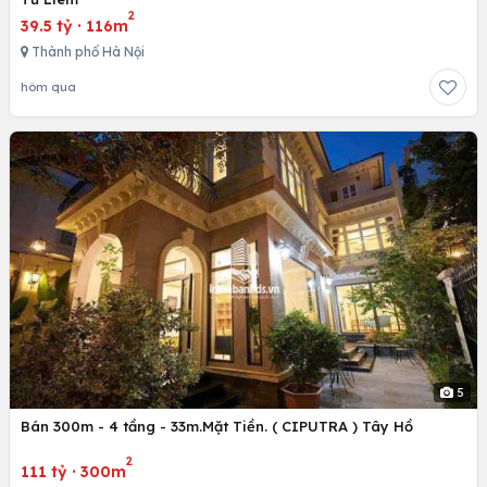
2
39.5 tỷ
·
116m
Thành phố Hà Nội
hôm qua
5
Bán 300m - 4 tầng - 33m.Mặt Tiền. ( CIPUTRA ) Tây Hồ
2
111 tỷ
·
300m