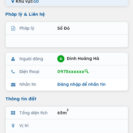
Khu vực
›
10
Pháp lý & Liên hệ
Pháp lý
Sổ Đỏ
Đinh Hoàng Hà
Người đăng
Đ
0975xxxxxx🔍
Điện thoại
Nhắn tin
Đăng nhập để nhắn tin
Thông tin đất
2
Tổng diện tích
65m
Vị trí