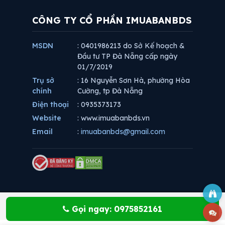
CÔNG TY CỔ PHẦN IMUABANBDS
MSDN
: 0401986213 do Sở Kế hoạch &
Đầu tư TP Đà Nẵng cấp ngày
01/7/2019
Trụ sở
: 16 Nguyễn Sơn Hà, phường Hòa
chính
Cường, tp Đà Nẵng
Điện thoại
: 0935373173
Website
: www.imuabanbds.vn
Email
:
imuabanbds@gmail.com
Gọi ngay: 0975852161