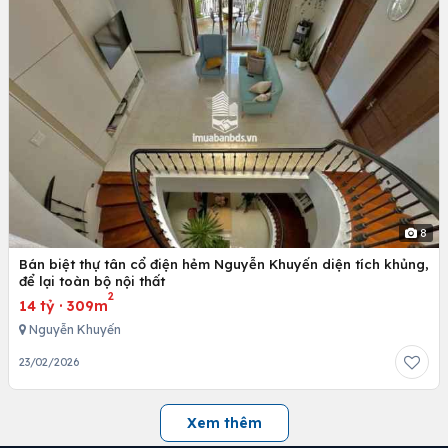
8
Bán biệt thự tân cổ điện hẻm Nguyễn Khuyến diện tích khủng,
để lại toàn bộ nội thất
2
14 tỷ
·
309m
Nguyễn Khuyến
23/02/2026
Xem thêm