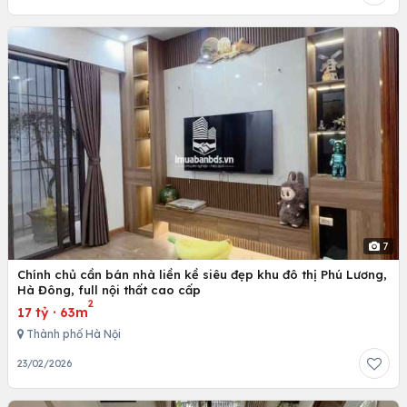
7
Chính chủ cần bán nhà liền kề siêu đẹp khu đô thị Phú Lương,
Hà Đông, full nội thất cao cấp
2
17 tỷ
·
63m
Thành phố Hà Nội
23/02/2026