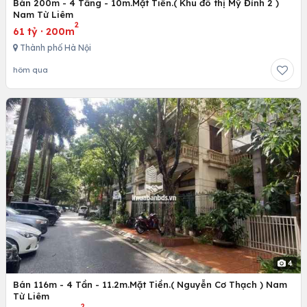
Bán 200m - 4 Tầng - 10m.Mặt Tiền.( Khu đô thị Mỹ Đình 2 )
Nam Từ Liêm
2
61 tỷ
·
200m
Thành phố Hà Nội
hôm qua
4
Bán 116m - 4 Tần - 11.2m.Mặt Tiền.( Nguyễn Cơ Thạch ) Nam
Từ Liêm
2