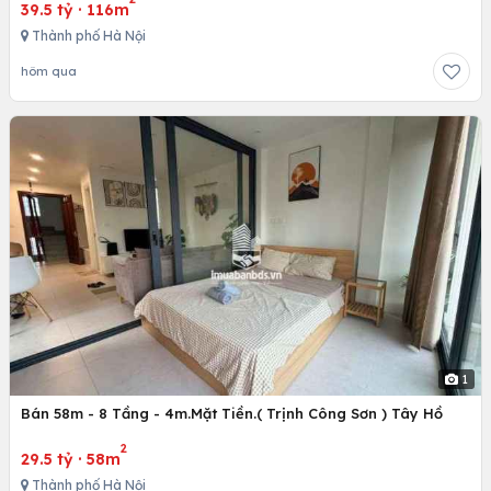
39.5 tỷ
·
116m
Thành phố Hà Nội
hôm qua
1
Bán 58m - 8 Tầng - 4m.Mặt Tiền.( Trịnh Công Sơn ) Tây Hồ
2
29.5 tỷ
·
58m
Thành phố Hà Nội