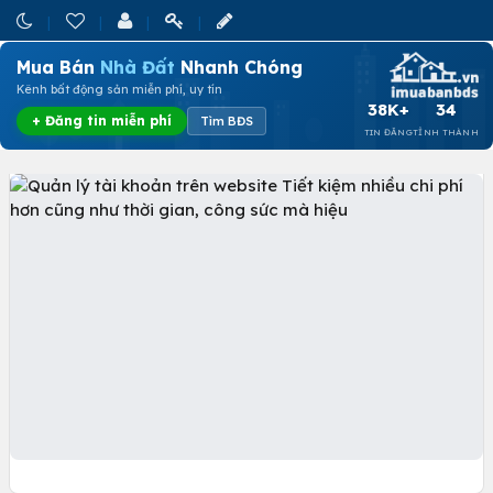
Mua Bán
Nhà Đất
Nhanh Chóng
Kênh bất động sản miễn phí, uy tín
38K+
34
+ Đăng tin miễn phí
Tìm BĐS
TIN ĐĂNG
TỈNH THÀNH