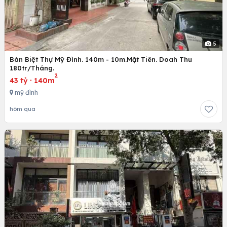
5
Bán Biệt Thự Mỹ Đình. 140m - 10m.Mặt Tiên. Doah Thu
180tr/Tháng.
2
43 tỷ
·
140m
mỹ đình
hôm qua