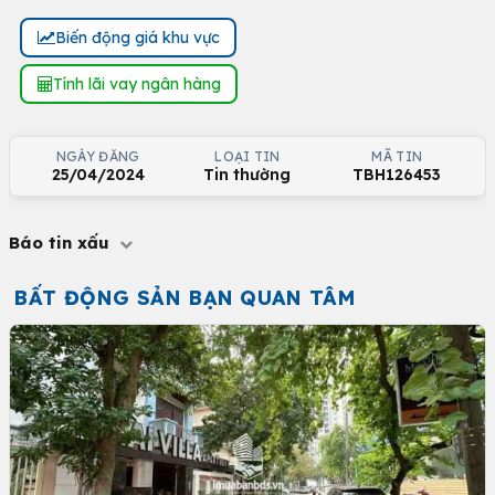
Biến động giá khu vực
Tính lãi vay ngân hàng
NGÀY ĐĂNG
LOẠI TIN
MÃ TIN
25/04/2024
Tin thường
TBH126453
Báo tin xấu
BẤT ĐỘNG SẢN BẠN QUAN TÂM