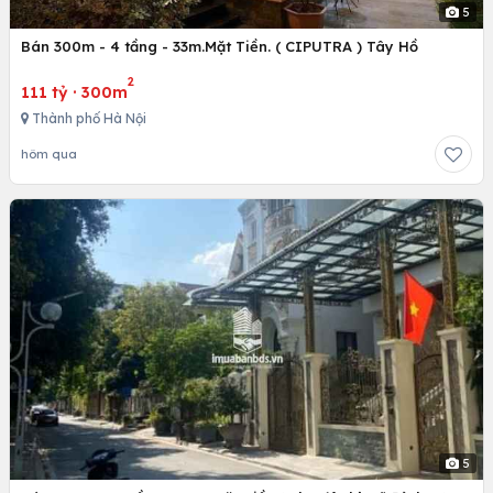
5
Bán 300m - 4 tầng - 33m.Mặt Tiền. ( CIPUTRA ) Tây Hồ
2
111 tỷ
·
300m
Thành phố Hà Nội
hôm qua
5