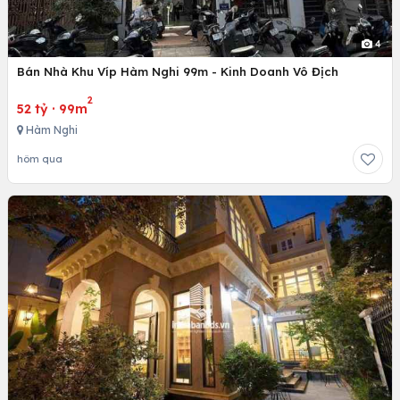
4
Bán Nhà Khu Víp Hàm Nghi 99m - Kinh Doanh Vô Địch
2
52 tỷ
·
99m
Hàm Nghi
hôm qua