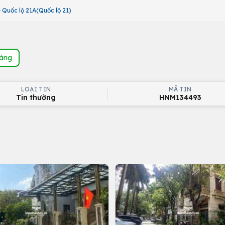
ề Quốc lộ 21A(Quốc lộ 21)
hàng
LOẠI TIN
MÃ TIN
Tin thường
HNM134493