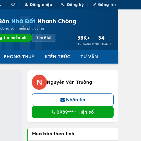
Đăng nhập
Đăng ký
Đăng tin
Bán
Nhà Đất
Nhanh Chóng
động sản miễn phí, uy tín
38K+
34
g tin miễn phí
Tìm BĐS
TIN ĐĂNG
TỈNH THÀNH
PHONG THUỶ
KIẾN TRÚC
TƯ VẤN
N
Nguyễn Văn Trường
Nhắn tin
0989*** · Hiện số
Mua bán theo tỉnh