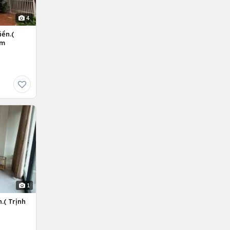
4
ền.(
êm
1
.( Trịnh