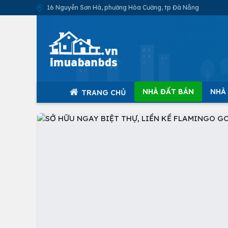
16 Nguyễn Sơn Hà, phường Hòa Cường, tp Đà Nẵng
NHÀ ĐẤT BÁN
NHÀ
TRANG CHỦ