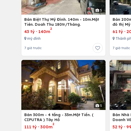
5
Bán Biệt Thự Mỹ Đình. 140m - 10m.Mặt
Bán 200m
Tiên. Doah Thu 180tr/Tháng.
đô thị Mỹ
2
43 tỷ
·
140m
61 tỷ
·
2
mỹ đình
Thành ph
7 giờ trước
7 giờ trước
5
Bán 300m - 4 tầng - 33m.Mặt Tiền. (
Bán Nhà 
CIPUTRA ) Tây Hồ
Doanh Vô
2
111 tỷ
·
300m
52 tỷ
·
9