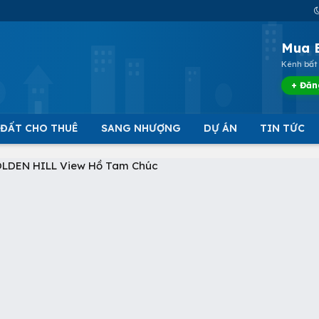
Mua 
Kênh bất 
+ Đăn
 ĐẤT CHO THUÊ
SANG NHƯỢNG
DỰ ÁN
TIN TỨC