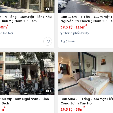
5
 - 4 Tầng - 10m.Mặt Tiền.( Khu
Bán 116m - 4 Tần - 11.2m.Mặt Ti
 Đình 2 ) Nam Từ Liêm
Nguyễn Cơ Thạch ) Nam Từ Li
2
2
00m
39.5 tỷ
·
116m
ố Hà Nội
Thành phố Hà Nội
7 giờ trước
4
Khu Víp Hàm Nghi 99m - Kinh
Bán 58m - 8 Tầng - 4m.Mặt Tiền
 Địch
Công Sơn ) Tây Hồ
2
2
9m
29.5 tỷ
·
58m