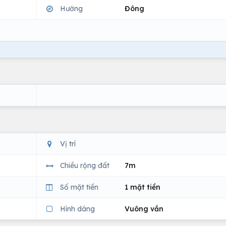
Hướng
Đông
Vị trí
Chiều rộng đất
7m
Số mặt tiền
1 mặt tiền
Hình dáng
Vuông vắn