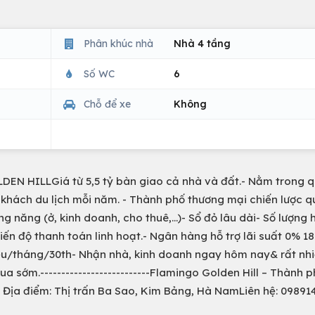
Phân khúc nhà
Nhà 4 tầng
Số WC
6
Chỗ để xe
Không
 HILLGiá từ 5,5 tỷ bàn giao cả nhà và đất.- Nằm trong q
u khách du lịch mỗi năm. - Thành phố thương mại chiến lược 
ăng (ở, kinh doanh, cho thuê,...)- Sổ đỏ lâu dài- Số lượng 
 Tiến độ thanh toán linh hoạt.- Ngân hàng hỗ trợ lãi suất 0% 1
iệu/tháng/30th- Nhận nhà, kinh doanh ngay hôm nay& rất nhi
sớm.--------------------------Flamingo Golden Hill – Thành 
 Địa điểm: Thị trấn Ba Sao, Kim Bảng, Hà NamLiên hệ: 09891