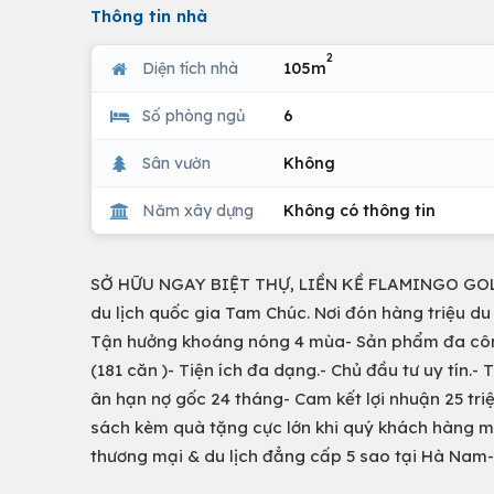
Thông tin nhà
2
Diện tích nhà
105m
Số phòng ngủ
6
Sân vườn
Không
Năm xây dựng
Không có thông tin
SỞ HỮU NGAY BIỆT THỰ, LIỀN KỀ FLAMINGO GOLDEN
du lịch quốc gia Tam Chúc. Nơi đón hàng triệu d
Tận hưởng khoáng nóng 4 mùa- Sản phẩm đa công n
(181 căn )- Tiện ích đa dạng.- Chủ đầu tư uy tín.-
ân hạn nợ gốc 24 tháng- Cam kết lợi nhuận 25 tr
sách kèm quà tặng cực lớn khi quý khách hàng mua 
thương mại & du lịch đẳng cấp 5 sao tại Hà Nam-