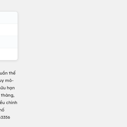
uần thể
quy mô-
hữu hạn
8 tháng,
ều chính
phố
43356