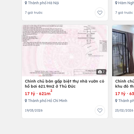
Thành phố Hà Nội
Hàm Ngh
7 giờ trước
7 giờ trước
7
Chính chủ bán gấp biệt thự nhà vườn có
Chính chủ
hồ bơi 621.9m2 ở Thủ Đức
khu đô th
2
thất cao
17 tỷ
·
621m
17 tỷ
·
6
Thành phố Hồ Chí Minh
Thành ph
19/03/2026
23/02/2026