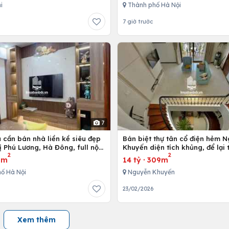
i
Thành phố Hà Nội
7 giờ trước
7
 cần bán nhà liền kề siêu đẹp
Bán biệt thự tân cổ điện hẻm 
ị Phú Lương, Hà Đông, full nội
Khuyến diện tích khủng, để lại
2
2
 cấp
nội thất
3m
14 tỷ
·
309m
ố Hà Nội
Nguyễn Khuyến
23/02/2026
Xem thêm