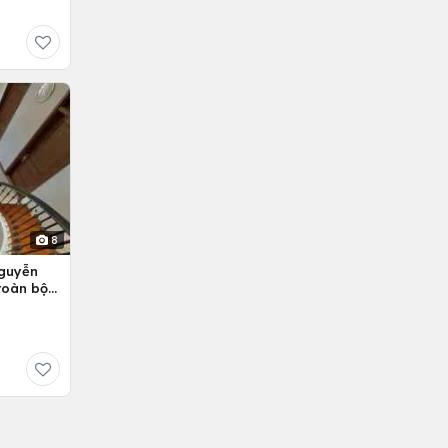
8
Nguyễn
 toàn bộ