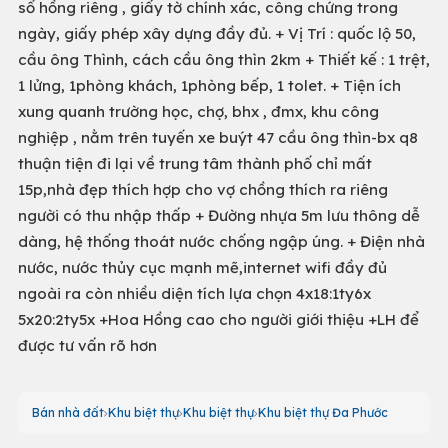
sổ hồng riêng , giấy tờ chính xác, công chứng trong
ngày, giấy phép xây dựng đầy đủ. + Vị Trí : quốc lộ 50,
cầu ông Thình, cách cầu ông thìn 2km + Thiết kế : 1 trệt,
1 lửng, 1phòng khách, 1phòng bếp, 1 tolet. + Tiện ích
xung quanh trường học, chợ, bhx , đmx, khu công
nghiệp , nằm trên tuyến xe buýt 47 cầu ông thìn-bx q8
thuận tiện đi lại về trung tâm thành phố chỉ mất
15p,nhà đẹp thích hợp cho vợ chồng thích ra riêng
người có thu nhập thấp + Đường nhựa 5m lưu thông dễ
dàng, hệ thống thoát nước chống ngập úng. + Điện nhà
nước, nước thủy cục mạnh mẽ,internet wifi đầy đủ
ngoài ra còn nhiều diện tích lựa chọn 4x18:1ty6x
5x20:2ty5x +Hoa Hồng cao cho người giới thiệu +LH để
được tư vấn rõ hơn
Bán nhà đất
Khu biệt thự
Khu biệt thự
Khu biệt thự Đa Phước