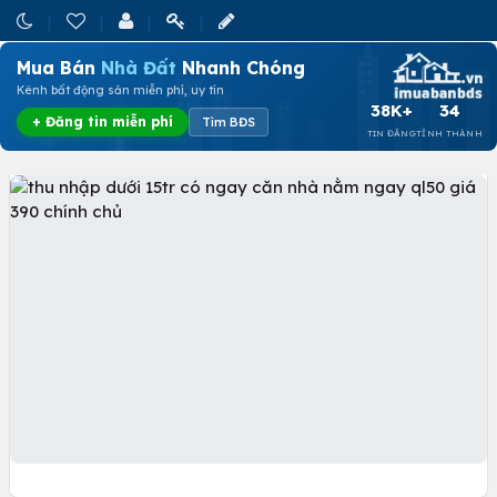
Mua Bán
Nhà Đất
Nhanh Chóng
Kênh bất động sản miễn phí, uy tín
38K+
34
+ Đăng tin miễn phí
Tìm BĐS
TIN ĐĂNG
TỈNH THÀNH