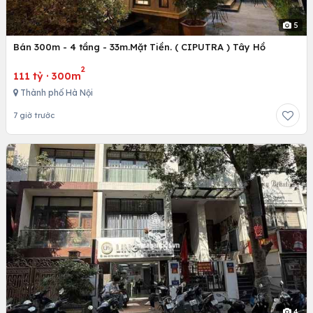
5
Bán 300m - 4 tầng - 33m.Mặt Tiền. ( CIPUTRA ) Tây Hồ
2
111 tỷ
·
300m
Thành phố Hà Nội
7 giờ trước
4