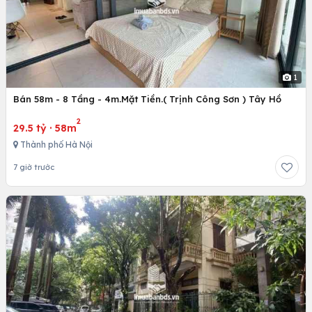
1
Bán 58m - 8 Tầng - 4m.Mặt Tiền.( Trịnh Công Sơn ) Tây Hồ
2
29.5 tỷ
·
58m
Thành phố Hà Nội
7 giờ trước