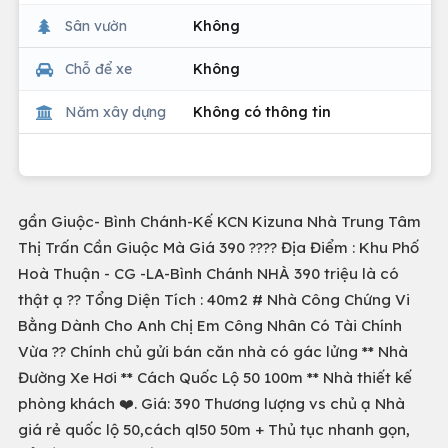
Sân vườn
Không
Chỗ để xe
Không
Năm xây dựng
Không có thông tin
gần Giuộc- Bình Chánh-Kế KCN Kizuna Nhà Trung Tâm
Thị Trấn Cần Giuộc Mà Giá 390 ???? Địa Điểm : Khu Phố
Hoà Thuận - CG -LA-Bình Chánh NHÀ 390 triệu là có
thật ạ ?? Tổng Diện Tích : 40m2 # Nhà Công Chứng Vi
Bằng Dành Cho Anh Chị Em Công Nhân Có Tài Chính
Vừa ?? Chính chủ gửi bán căn nhà có gác lửng ** Nhà
Đường Xe Hơi ** Cách Quốc Lộ 50 100m ** Nhà thiết kế
phòng khách ❤️. Giá: 390 Thương lượng vs chủ ạ Nhà
giá rẻ quốc lộ 50,cách ql50 50m + Thủ tục nhanh gọn,