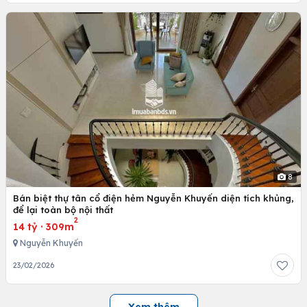
8
Bán biệt thự tân cổ điện hẻm Nguyễn Khuyến diện tích khủng,
để lại toàn bộ nội thất
2
14 tỷ
·
309m
Nguyễn Khuyến
23/02/2026
Xem thêm