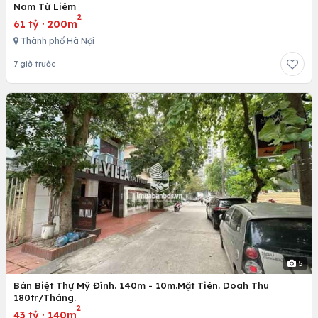
Nam Từ Liêm
2
61 tỷ
·
200m
Thành phố Hà Nội
7 giờ trước
5
Bán Biệt Thự Mỹ Đình. 140m - 10m.Mặt Tiên. Doah Thu
180tr/Tháng.
2
43 tỷ
·
140m