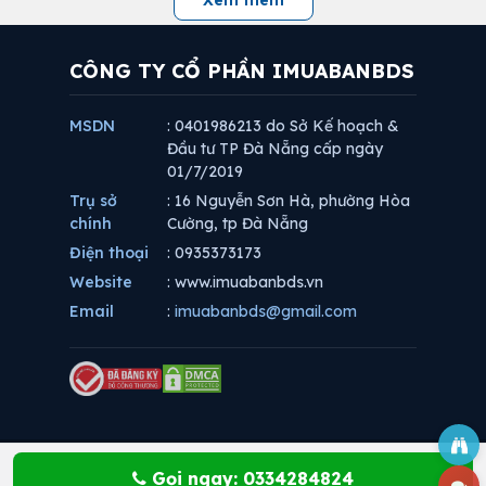
CÔNG TY CỔ PHẦN IMUABANBDS
MSDN
: 0401986213 do Sở Kế hoạch &
Đầu tư TP Đà Nẵng cấp ngày
01/7/2019
Trụ sở
: 16 Nguyễn Sơn Hà, phường Hòa
chính
Cường, tp Đà Nẵng
Điện thoại
: 0935373173
Website
: www.imuabanbds.vn
Email
:
imuabanbds@gmail.com
Gọi ngay: 0334284824