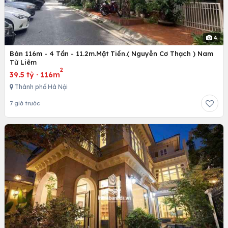
4
Bán 116m - 4 Tần - 11.2m.Mặt Tiền.( Nguyễn Cơ Thạch ) Nam
Từ Liêm
2
39.5 tỷ
·
116m
Thành phố Hà Nội
7 giờ trước