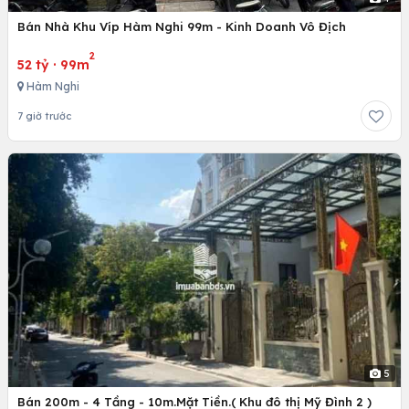
Bán Nhà Khu Víp Hàm Nghi 99m - Kinh Doanh Vô Địch
2
52 tỷ
·
99m
Hàm Nghi
7 giờ trước
5
Bán 200m - 4 Tầng - 10m.Mặt Tiền.( Khu đô thị Mỹ Đình 2 )