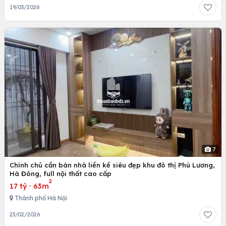
19/03/2026
7
Chính chủ cần bán nhà liền kề siêu đẹp khu đô thị Phú Lương,
Hà Đông, full nội thất cao cấp
2
17 tỷ
·
63m
Thành phố Hà Nội
23/02/2026