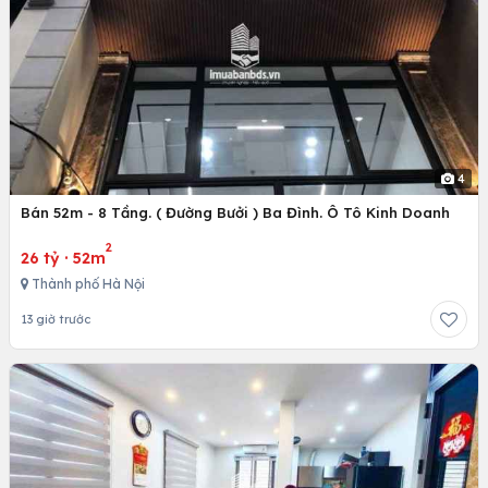
4
Bán 52m - 8 Tầng. ( Đường Bưởi ) Ba Đình. Ô Tô Kinh Doanh
2
26 tỷ
·
52m
Thành phố Hà Nội
13 giờ trước