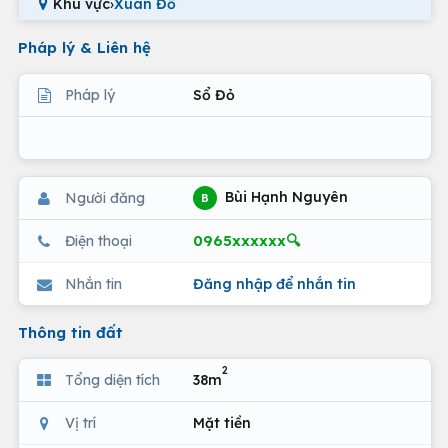
Khu vực
›
Xuân Đỗ
Pháp lý & Liên hệ
Pháp lý
Sổ Đỏ
Bùi Hạnh Nguyên
Người đăng
B
0965xxxxxx🔍
Điện thoại
Nhắn tin
Đăng nhập để nhắn tin
Thông tin đất
2
Tổng diện tích
38m
Vị trí
Mặt tiền