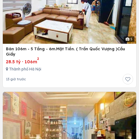
5
Bán 106m - 5 Tầng - 6m.Mặt Tiền. ( Trần Quốc Vượng )Cầu
Giấy
2
28.5 tỷ
·
106m
Thành phố Hà Nội
13 giờ trước