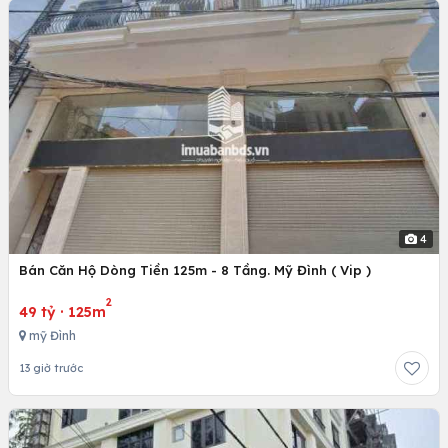
4
Bán Căn Hộ Dòng Tiền 125m - 8 Tầng. Mỹ Đình ( Vip )
2
49 tỷ
·
125m
mỹ Đình
13 giờ trước