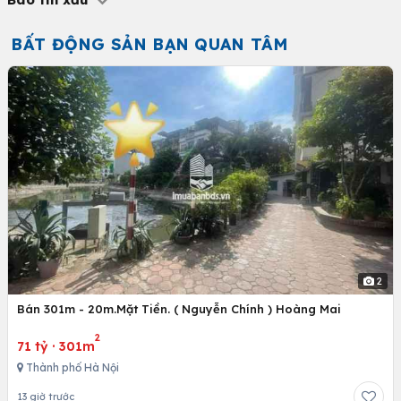
BẤT ĐỘNG SẢN BẠN QUAN TÂM
2
Bán 301m - 20m.Mặt Tiền. ( Nguyễn Chính ) Hoàng Mai
2
71 tỷ
·
301m
Thành phố Hà Nội
13 giờ trước