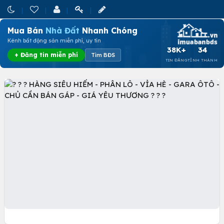
Mua Bán
Nhà Đất
Nhanh Chóng
Kênh bất động sản miễn phí, uy tín
38K+
34
+ Đăng tin miễn phí
Tìm BĐS
TIN ĐĂNG
TỈNH THÀNH