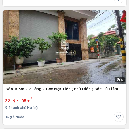
5
Bán 105m - 9 Tầng - 19m.Mặt Tiền.( Phú Diễn ) Bắc Từ Liêm
2
32 tỷ
·
105m
Thành phố Hà Nội
13 giờ trước