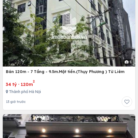
5
Bán 120m - 7 Tầng - 9.5m.Mặt tiền.(Thụy Phương ) Từ Liêm
2
34 tỷ
·
120m
Thành phố Hà Nội
13 giờ trước