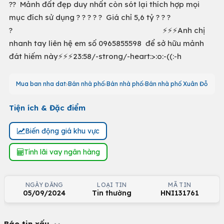
?? Mảnh đất đẹp duy nhất còn sót lại thích hợp mọi
mục đích sử dụng ? ? ? ? ? Giá chỉ 5,6 tỷ ? ? ?
? ⚡️⚡️⚡️Anh chị
nhanh tay liên hệ em số 0965855598 để sở hữu mảnh
đát hiếm này⚡️⚡️⚡️23:58/-strong/-heart:>:o:-((:-h
Mua ban nha dat
Bán nhà phố
Bán nhà phố
Bán nhà phố Xuân Đỗ
Tiện ích & Đặc điểm
Biến động giá khu vực
Tính lãi vay ngân hàng
NGÀY ĐĂNG
LOẠI TIN
MÃ TIN
05/09/2024
Tin thường
HNI131761
Báo tin xấu