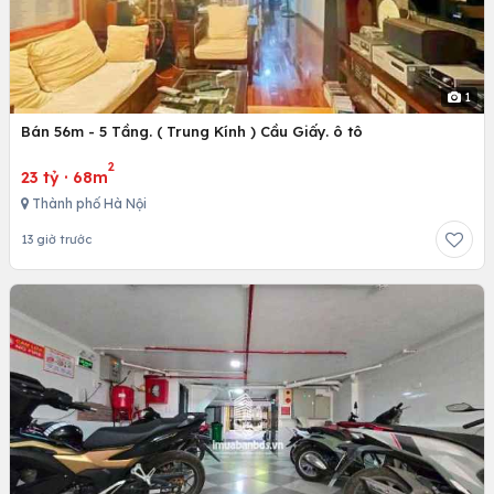
1
Bán 56m - 5 Tầng. ( Trung Kính ) Cầu Giấy. ô tô
2
23 tỷ
·
68m
Thành phố Hà Nội
13 giờ trước