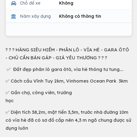
Chỗ để xe
Không
Năm xây dựng
Không có thông tin
? ? ? HÀNG SIÊU HIẾM - PHÂN LÔ - VỈA HÈ - GARA ÔTÔ
- CHỦ CẦN BÁN GÁP - GIÁ YÊU THƯƠNG ? ? ?
✅ Đất đẹp phân lô gara ôtô, vỉa hè thông tư tung....
✅ Cách cầu Vĩnh Tuy 2km, Vinhomes Ocean Park 3km
✅ Gần chợ, công viên, trường
học
✅ Diện tích 38,2m, mặt tiền 3,5m, trước nhà đường 10m
có vỉa hè đã có sơ đồ cấp nên 4,3 m ngõ chung được sử
dụng luôn