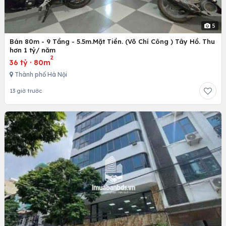
5
Bán 80m - 9 Tầng - 5.5m.Mặt Tiền. (Võ Chí Công ) Tây Hồ. Thu
hơn 1 tỷ/ năm
2
36 tỷ
·
80m
Thành phố Hà Nội
13 giờ trước