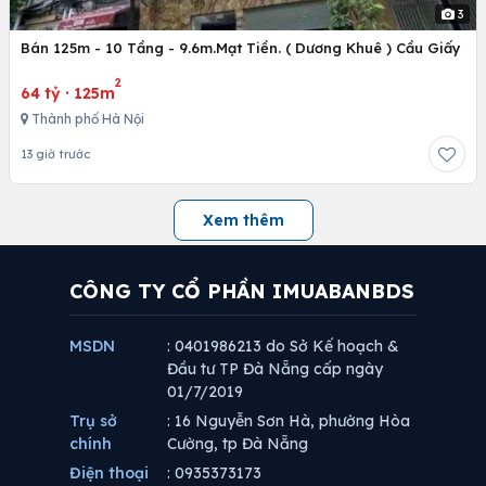
3
Bán 125m - 10 Tầng - 9.6m.Mạt Tiền. ( Dương Khuê ) Cầu Giấy
2
64 tỷ
·
125m
Thành phố Hà Nội
13 giờ trước
Xem thêm
CÔNG TY CỔ PHẦN IMUABANBDS
MSDN
: 0401986213 do Sở Kế hoạch &
Đầu tư TP Đà Nẵng cấp ngày
01/7/2019
Trụ sở
: 16 Nguyễn Sơn Hà, phường Hòa
chính
Cường, tp Đà Nẵng
Điện thoại
: 0935373173