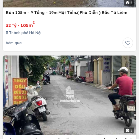
5
Bán 105m - 9 Tầng - 19m.Mặt Tiền.( Phú Diễn ) Bắc Từ Liêm
2
32 tỷ
·
105m
Thành phố Hà Nội
hôm qua
5