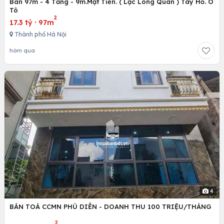
Bán 97m - 4 Tầng - 9m.Mặt Tiền. ( Lạc Long Quân ) Tây Hồ. Ô
Tô
2
17.3 tỷ
·
97m
Thành phố Hà Nội
hôm qua
4
BÁN TOÀ CCMN PHÚ DIỄN - DOANH THU 100 TRIỆU/THÁNG
2