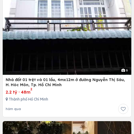
6
Nhà đất 01 trệt và 01 lầu, 4mx12m ở đường Nguyễn Thị Sáu,
H. Hóc Môn, Tp. Hồ Chí Minh
2
2.2 tỷ
·
48m
Thành phố Hồ Chí Minh
hôm qua