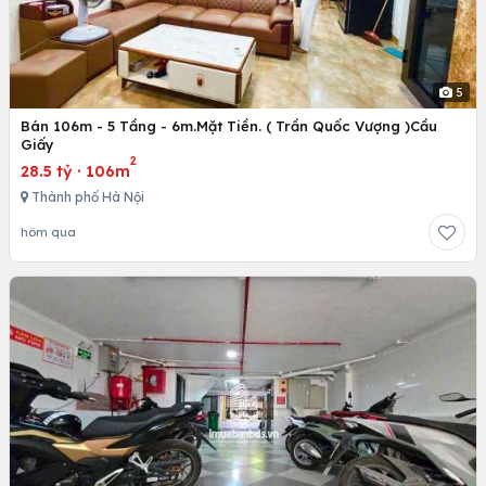
5
Bán 106m - 5 Tầng - 6m.Mặt Tiền. ( Trần Quốc Vượng )Cầu
Giấy
2
28.5 tỷ
·
106m
Thành phố Hà Nội
hôm qua