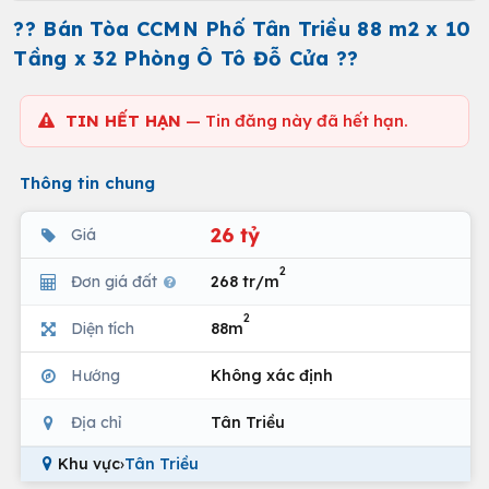
?? Bán Tòa CCMN Phố Tân Triều 88 m2 x 10
Tầng x 32 Phòng Ô Tô Đỗ Cửa ??
TIN HẾT HẠN
— Tin đăng này đã hết hạn.
Thông tin chung
26 tỷ
Giá
2
Đơn giá đất
268 tr/m
2
Diện tích
88m
Hướng
Không xác định
Địa chỉ
Tân Triều
Khu vực
›
Tân Triều