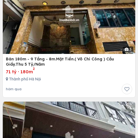
5
Bán 180m - 9 Tầng - 8m.Mặt Tiền.( Võ Chí Công ) Cầu
Giấy.Thu 5 Tỷ/Năm
2
71 tỷ
·
180m
Thành phố Hà Nội
hôm qua