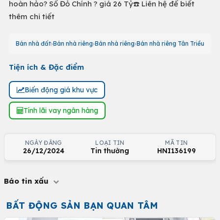
hoàn hảo? Sổ Đỏ Chính ? giá 26 Tỷ☎️ Liên hệ để biết
thêm chi tiết
Bán nhà đất
Bán nhà riêng
Bán nhà riêng
Bán nhà riêng Tân Triều
Tiện ích & Đặc điểm
Biến động giá khu vực
Tính lãi vay ngân hàng
NGÀY ĐĂNG
LOẠI TIN
MÃ TIN
26/12/2024
Tin thường
HNI136199
Báo tin xấu
BẤT ĐỘNG SẢN BẠN QUAN TÂM