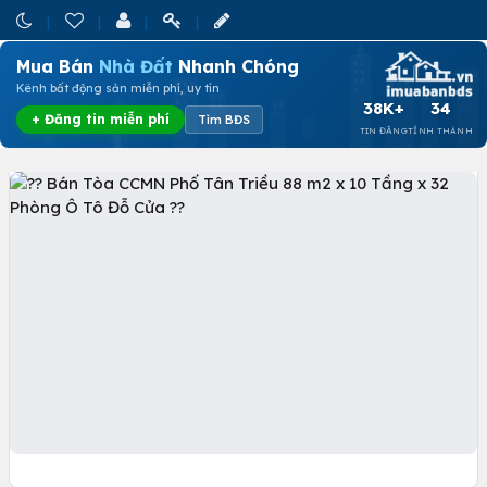
Mua Bán
Nhà Đất
Nhanh Chóng
Kênh bất động sản miễn phí, uy tín
38K+
34
+ Đăng tin miễn phí
Tìm BĐS
TIN ĐĂNG
TỈNH THÀNH