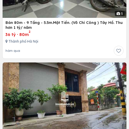
5
Bán 80m - 9 Tầng - 5.5m.Mặt Tiền. (Võ Chí Công ) Tây Hồ. Thu
hơn 1 tỷ/ năm
2
36 tỷ
·
80m
Thành phố Hà Nội
hôm qua