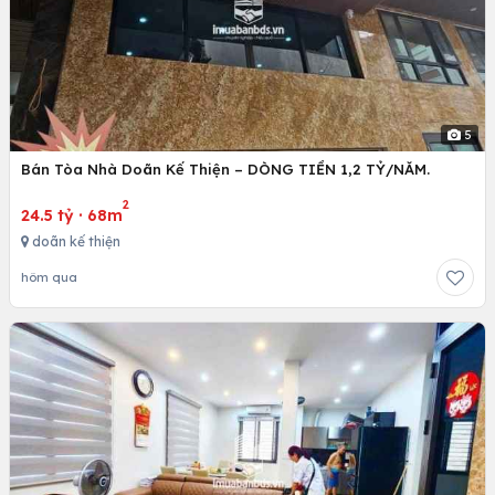
5
Bán Tòa Nhà Doãn Kế Thiện – DÒNG TIỀN 1,2 TỶ/NĂM.
2
24.5 tỷ
·
68m
doãn kế thiện
hôm qua