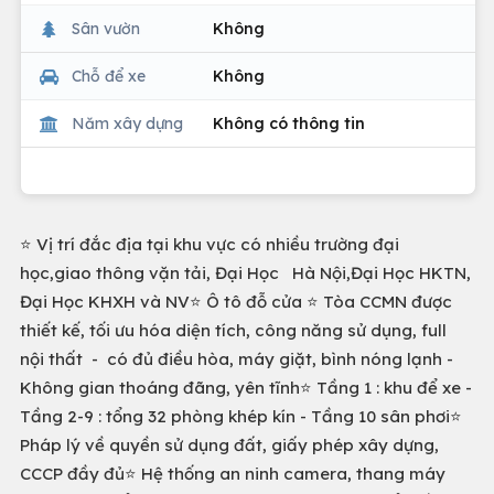
Sân vườn
Không
Chỗ để xe
Không
Năm xây dựng
Không có thông tin
⭐️ Vị trí đắc địa tại khu vực có nhiều trường đại
học,giao thông vặn tải, Đại Học Hà Nội,Đại Học HKTN,
Đại Học KHXH và NV⭐️ Ô tô đỗ cửa ⭐️ Tòa CCMN được
thiết kế, tối ưu hóa diện tích, công năng sử dụng, full
nội thất - có đủ điều hòa, máy giặt, bình nóng lạnh -
Không gian thoáng đãng, yên tĩnh⭐️ Tầng 1 : khu để xe -
Tầng 2-9 : tổng 32 phòng khép kín - Tầng 10 sân phơi⭐️
Pháp lý về quyền sử dụng đất, giấy phép xây dựng,
CCCP đầy đủ⭐️ Hệ thống an ninh camera, thang máy