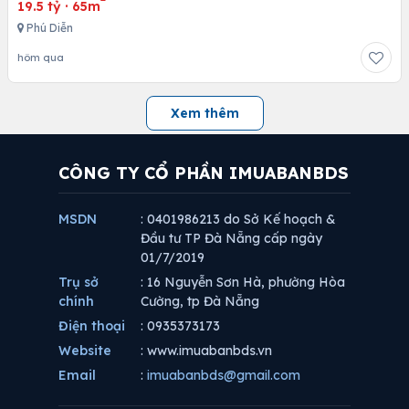
19.5 tỷ
·
65m
Phú Diễn
hôm qua
Xem thêm
CÔNG TY CỔ PHẦN IMUABANBDS
MSDN
: 0401986213 do Sở Kế hoạch &
Đầu tư TP Đà Nẵng cấp ngày
01/7/2019
Trụ sở
: 16 Nguyễn Sơn Hà, phường Hòa
chính
Cường, tp Đà Nẵng
Điện thoại
: 0935373173
Website
: www.imuabanbds.vn
Email
:
imuabanbds@gmail.com