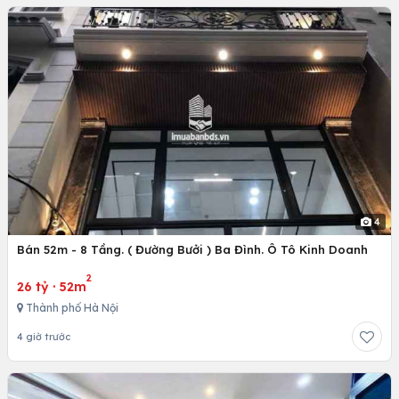
4
Bán 52m - 8 Tầng. ( Đường Bưởi ) Ba Đình. Ô Tô Kinh Doanh
2
26 tỷ
·
52m
Thành phố Hà Nội
4 giờ trước