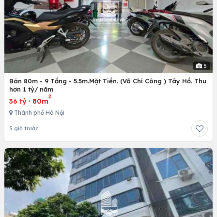
5
Bán 80m - 9 Tầng - 5.5m.Mặt Tiền. (Võ Chí Công ) Tây Hồ. Thu
hơn 1 tỷ/ năm
2
36 tỷ
·
80m
Thành phố Hà Nội
5 giờ trước