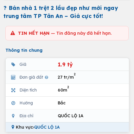
? Bán nhà 1 trệt 2 lầu đẹp như mới ngay
trung tâm TP Tân An – Giá cực tốt!
TIN HẾT HẠN
— Tin đăng này đã hết hạn.
Thông tin chung
1.9 tỷ
Giá
2
Đơn giá đất
27 tr/m
2
Diện tích
60m
Hướng
Bắc
Địa chỉ
QUỐC LỘ 1A
Khu vực
›
QUỐC LỘ 1A