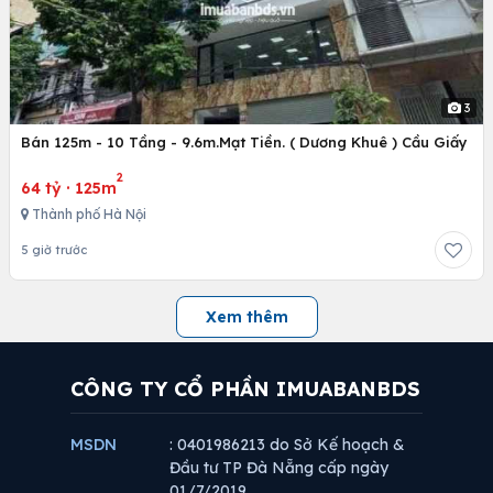
3
Bán 125m - 10 Tầng - 9.6m.Mạt Tiền. ( Dương Khuê ) Cầu Giấy
2
64 tỷ
·
125m
Thành phố Hà Nội
5 giờ trước
Xem thêm
CÔNG TY CỔ PHẦN IMUABANBDS
MSDN
: 0401986213 do Sở Kế hoạch &
Đầu tư TP Đà Nẵng cấp ngày
01/7/2019