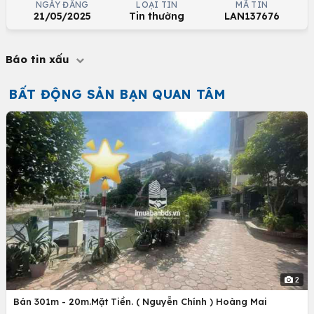
NGÀY ĐĂNG
LOẠI TIN
MÃ TIN
21/05/2025
Tin thường
LAN137676
Báo tin xấu
BẤT ĐỘNG SẢN BẠN QUAN TÂM
2
Bán 301m - 20m.Mặt Tiền. ( Nguyễn Chính ) Hoàng Mai