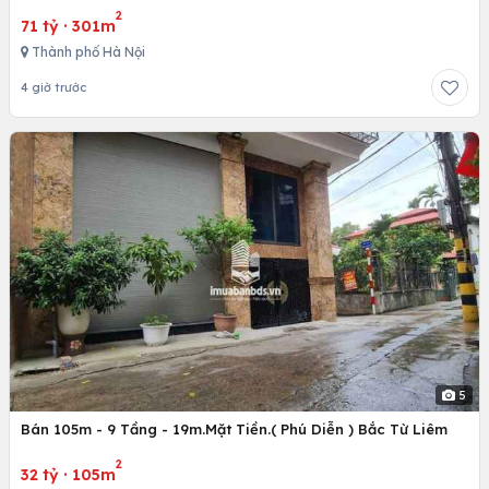
2
71 tỷ
·
301m
Thành phố Hà Nội
4 giờ trước
5
Bán 105m - 9 Tầng - 19m.Mặt Tiền.( Phú Diễn ) Bắc Từ Liêm
2
32 tỷ
·
105m