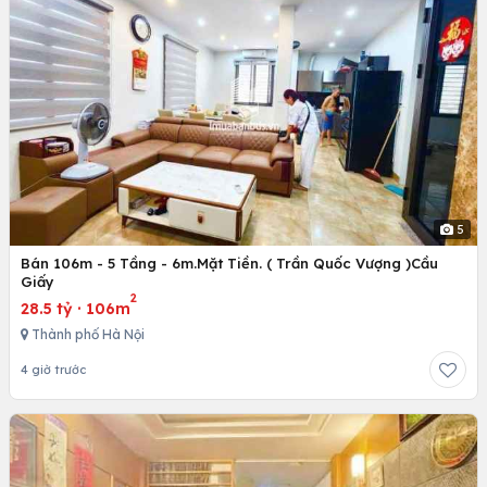
5
Bán 106m - 5 Tầng - 6m.Mặt Tiền. ( Trần Quốc Vượng )Cầu
Giấy
2
28.5 tỷ
·
106m
Thành phố Hà Nội
4 giờ trước