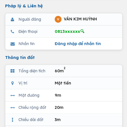
Pháp lý & Liên hệ
VÂN KIM HUỲNH
Người đăng
V
0813xxxxxx🔍
Điện thoại
Nhắn tin
Đăng nhập để nhắn tin
Thông tin đất
2
Tổng diện tích
60m
Vị trí
Mặt tiền
Mặt đường
9m
Chiều rộng đất
20m
Chiều dài đất
3m