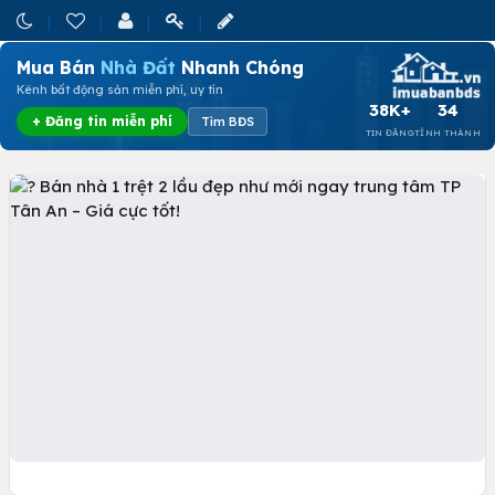
Mua Bán
Nhà Đất
Nhanh Chóng
Kênh bất động sản miễn phí, uy tín
38K+
34
+ Đăng tin miễn phí
Tìm BĐS
TIN ĐĂNG
TỈNH THÀNH