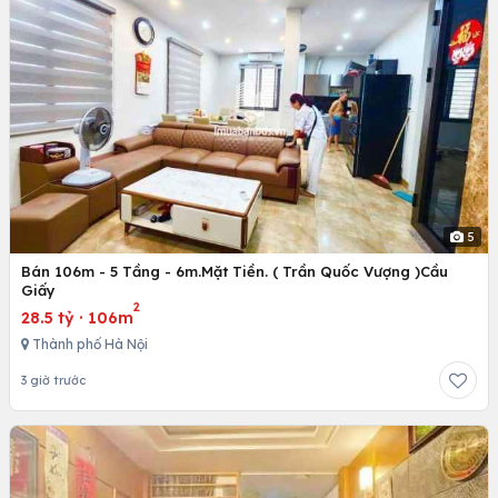
5
Bán 106m - 5 Tầng - 6m.Mặt Tiền. ( Trần Quốc Vượng )Cầu
Giấy
2
28.5 tỷ
·
106m
Thành phố Hà Nội
3 giờ trước