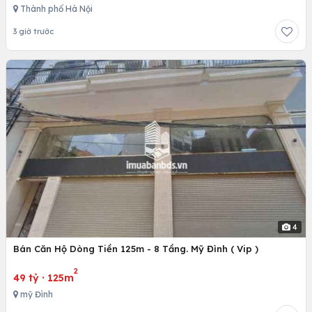
Thành phố Hà Nội
3 giờ trước
4
Bán Căn Hộ Dòng Tiền 125m - 8 Tầng. Mỹ Đình ( Vip )
2
49 tỷ
·
125m
mỹ Đình