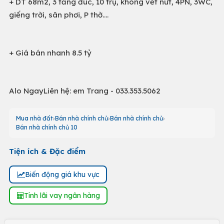
+ DT 68m2, 3 tầng đúc, 10 trụ, không vết nứt, 4PN, 3WC,
giếng trời, sân phơi, P thờ….
+ Giá bán nhanh 8.5 tỷ
Alo NgayLiên hệ: em Trang - 033.353.5062
Mua nhà đất
Bán nhà chính chủ
Bán nhà chính chủ
Bán nhà chính chủ 10
Tiện ích & Đặc điểm
Biến động giá khu vực
Tính lãi vay ngân hàng