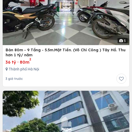
5
Bán 80m - 9 Tầng - 5.5m.Mặt Tiền. (Võ Chí Công ) Tây Hồ. Thu
hơn 1 tỷ/ năm
2
36 tỷ
·
80m
Thành phố Hà Nội
3 giờ trước