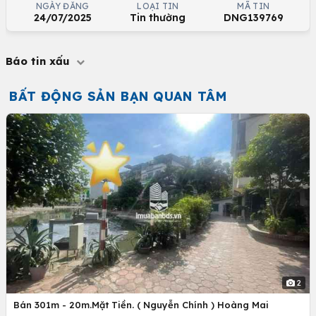
NGÀY ĐĂNG
LOẠI TIN
MÃ TIN
24/07/2025
Tin thường
DNG139769
Báo tin xấu
BẤT ĐỘNG SẢN BẠN QUAN TÂM
2
Bán 301m - 20m.Mặt Tiền. ( Nguyễn Chính ) Hoàng Mai