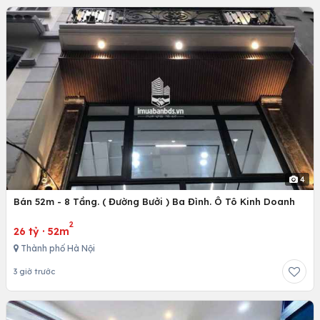
4
Bán 52m - 8 Tầng. ( Đường Bưởi ) Ba Đình. Ô Tô Kinh Doanh
2
26 tỷ
·
52m
Thành phố Hà Nội
3 giờ trước