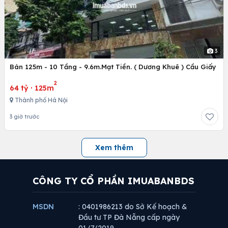
3
Bán 125m - 10 Tầng - 9.6m.Mạt Tiền. ( Dương Khuê ) Cầu Giấy
2
64 tỷ
·
125m
Thành phố Hà Nội
3 giờ trước
Xem thêm
CÔNG TY CỔ PHẦN IMUABANBDS
MSDN
: 0401986213 do Sở Kế hoạch &
Đầu tư TP Đà Nẵng cấp ngày
01/7/2019