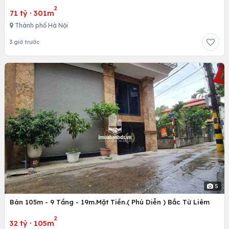
2
71 tỷ
·
301m
Thành phố Hà Nội
3 giờ trước
5
Bán 105m - 9 Tầng - 19m.Mặt Tiền.( Phú Diễn ) Bắc Từ Liêm
2
32 tỷ
·
105m