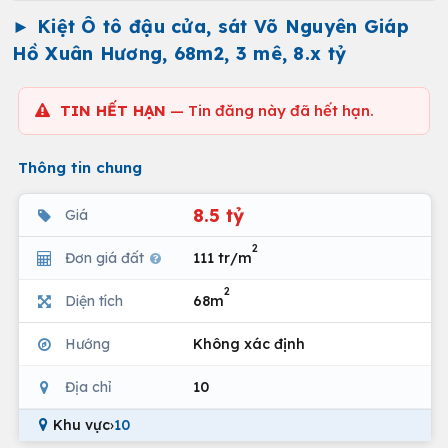
► Kiệt Ô tô đậu cửa, sát Võ Nguyên Giáp
Hồ Xuân Hương, 68m2, 3 mê, 8.x tỷ
TIN HẾT HẠN
— Tin đăng này đã hết hạn.
Thông tin chung
8.5 tỷ
Giá
2
Đơn giá đất
111 tr/m
2
Diện tích
68m
Hướng
Không xác định
Địa chỉ
10
Khu vực
›
10