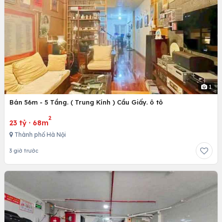
1
Bán 56m - 5 Tầng. ( Trung Kính ) Cầu Giấy. ô tô
2
23 tỷ
·
68m
Thành phố Hà Nội
3 giờ trước