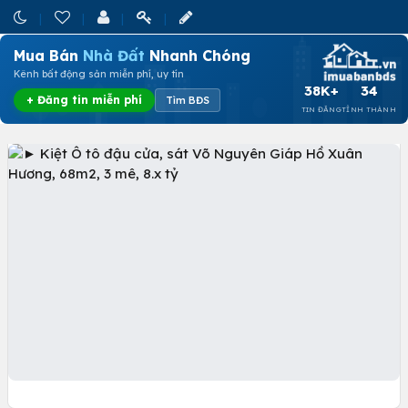
Mua Bán
Nhà Đất
Nhanh Chóng
Kênh bất động sản miễn phí, uy tín
38K+
34
+ Đăng tin miễn phí
Tìm BĐS
TIN ĐĂNG
TỈNH THÀNH