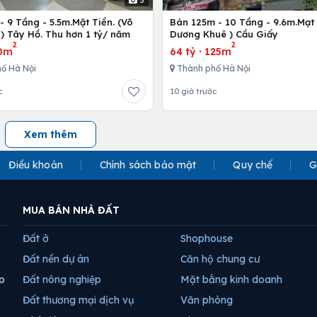
 9 Tầng - 5.5m.Mặt Tiền. (Võ
Bán 125m - 10 Tầng - 9.6m.Mạt 
) Tây Hồ. Thu hơn 1 tỷ/ năm
Dương Khuê ) Cầu Giấy
2
2
0m
64 tỷ
·
125m
ố Hà Nội
Thành phố Hà Nội
c
10 giờ trước
Xem thêm
Điều khoản
Chính sách bảo mật
Quy chế
G
MUA BÁN NHÀ ĐẤT
Đất ở
Shophouse
Đất nền dự án
Căn hộ chung cư
p
Đất nông nghiệp
Mặt bằng kinh doanh
Đất thương mại dịch vụ
Văn phòng