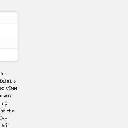
6 –
ĐÌNH, 3
NG VĨNH
I QUY
n một
thế cho
ỮA+
 thất