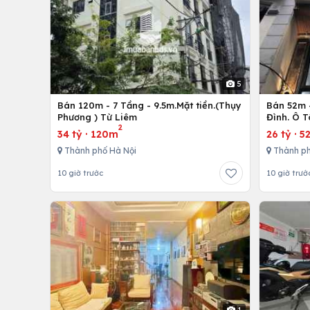
5
Bán 120m - 7 Tầng - 9.5m.Mặt tiền.(Thụy
Bán 52m -
Phương ) Từ Liêm
Đình. Ô 
2
34 tỷ
·
120m
26 tỷ
·
5
Thành phố Hà Nội
Thành ph
10 giờ trước
10 giờ trướ
1