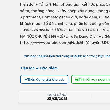
hiện đại.+ Tầng 9: Một phòng giặt kết hợp phơi, 
sổ to, thoáng sáng.- Giấy phép xây dựng, Phòng 
Apartment, Homestay theo giờ, ngày đêm, ưu tiê
khách mua.- Sổ đỏ chính chủ, phân lô, vuông vắn 
- 0902223785MR PHƯƠNG HÀ THÀNH LAND - PHỤ
HÀ NỘI CHUYÊN NGHIỆPLink Sử Dụng Dịch Vụ (Mi
https://www.youtube.com/@bdshtl (Chuyên BĐS Đẹ
Mua bán nhà đất
Bán nhà trong kiệt
Bán nhà trong kiệt
Bán
Tiện ích & Đặc điểm
Biến động giá khu vực
Tính lãi vay ngân 
NGÀY ĐĂNG
23/05/2025