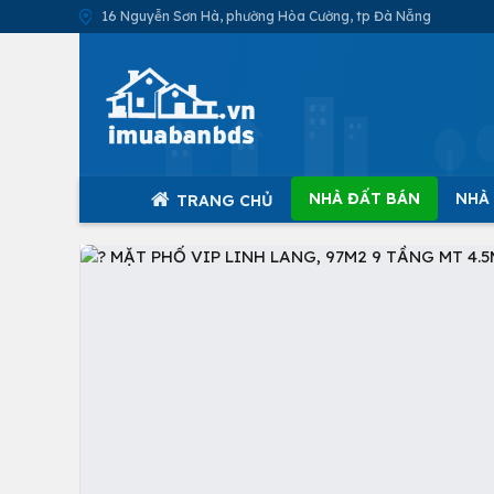
16 Nguyễn Sơn Hà, phường Hòa Cường, tp Đà Nẵng
NHÀ ĐẤT BÁN
NHÀ
TRANG CHỦ