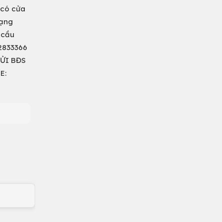
 có cửa
dạng
 cầu
82833366
ỬI BĐS
E: