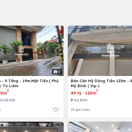
5
- 9 Tầng - 19m.Mặt Tiền.( Phú
Bán Căn Hộ Dòng Tiền 125m - 8
c Từ Liêm
Mỹ Đình ( Vip )
2
2
05m
49 tỷ
·
125m
ố Hà Nội
mỹ Đình
c
10 giờ trước