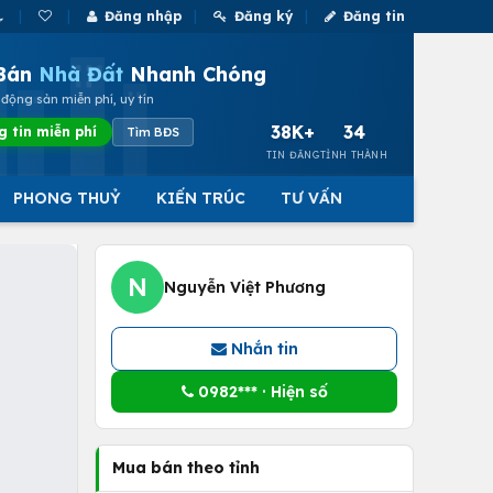
Đăng nhập
Đăng ký
Đăng tin
Bán
Nhà Đất
Nhanh Chóng
động sản miễn phí, uy tín
38K+
34
g tin miễn phí
Tìm BĐS
TIN ĐĂNG
TỈNH THÀNH
PHONG THUỶ
KIẾN TRÚC
TƯ VẤN
N
Nguyễn Việt Phương
Nhắn tin
0982*** · Hiện số
Mua bán theo tỉnh