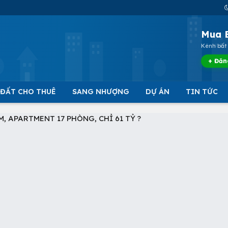
Mua 
Kênh bất 
+ Đăn
 ĐẤT CHO THUÊ
SANG NHƯỢNG
DỰ ÁN
TIN TỨC