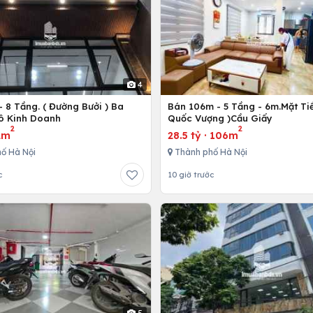
4
 8 Tầng. ( Đường Bưởi ) Ba
Bán 106m - 5 Tầng - 6m.Mặt Tiề
Tô Kinh Doanh
Quốc Vượng )Cầu Giấy
2
2
2m
28.5 tỷ
·
106m
ố Hà Nội
Thành phố Hà Nội
c
10 giờ trước
5