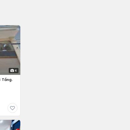
4
 Tầng.