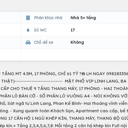
Phân khúc nhà
Nhà 5+ tầng
Số WC
17
Chỗ để xe
Không
TẦNG MT 4.5M, 17 PHÒNG, CHỈ 61 TỶ ?☎️ LH NGAY 098283336
T)---------------------------- MẶT PHỐ VIP LINH LANG, BA 
O CẤP CHO THUÊ 9 TẦNG THANG MÁY, 17 PHÒNG - HAI THOÁ
 PHÂN LÔ BÀN CỜ - SỔ PHÂN LÔ VUÔNG A4 - NÓI KHÔNG VỚ
hố, Sát ngã tư Linh Lang, Phan Kế Bính- Hai thoáng vĩnh viễ
hông. - Xung quanh toàn Khách Sạn, Apartment cao cấp, bề 
TỔNG 17 CĂN HỘ 1 NGỦ KHÉP KÍN, THANG MÁY, THANG BỘ GI
 kín.+ Tầng 2,3,4,5,6,7,8: Mỗi tầng 2 căn hộ khép kín Full nội