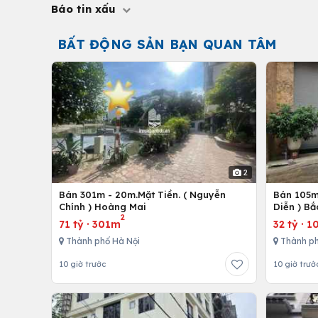
Báo tin xấu
BẤT ĐỘNG SẢN BẠN QUAN TÂM
2
Bán 301m - 20m.Mặt Tiền. ( Nguyễn
Bán 105m 
Chính ) Hoàng Mai
Diễn ) Bắ
2
71 tỷ
·
301m
32 tỷ
·
1
Thành phố Hà Nội
Thành ph
10 giờ trước
10 giờ trướ