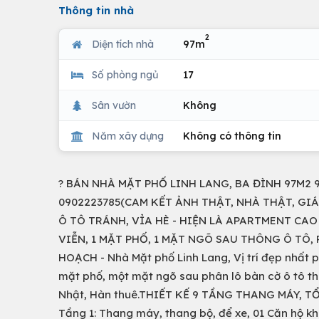
Thông tin nhà
2
Diện tích nhà
97m
Số phòng ngủ
17
Sân vườn
Không
Năm xây dựng
Không có thông tin
? BÁN NHÀ MẶT PHỐ LINH LANG, BA ĐÌNH 97M2 9 
0902223785(CAM KẾT ẢNH THẬT, NHÀ THẬT, GIÁ THẬ
Ô TÔ TRÁNH, VỈA HÈ - HIỆN LÀ APARTMENT CA
VIỄN, 1 MẶT PHỐ, 1 MẶT NGÕ SAU THÔNG Ô TÔ,
HOẠCH - Nhà Mặt phố Linh Lang, Vị trí đẹp nhất p
mặt phố, một mặt ngõ sau phân lô bàn cờ ô tô t
Nhật, Hàn thuê.THIẾT KẾ 9 TẦNG THANG MÁY, 
Tầng 1: Thang máy, thang bộ, để xe, 01 Căn hộ khép