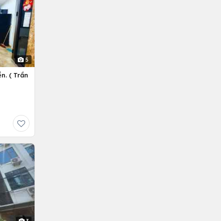
5
n. ( Trần
3