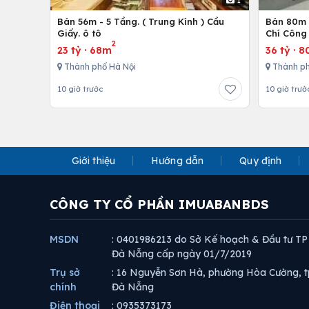
Bán 56m - 5 Tầng. ( Trung Kính ) Cầu
Bán 80m -
Giấy. ô tô
Chí Công 
2
23 tỷ
·
68m
36 tỷ
·
8
Thành phố Hà Nội
Thành ph
10 giờ trước
10 giờ trướ
Giới thiệu
Hướng dẫn
Quy định
CÔNG TY CỔ PHẦN IMUABANBDS
MSDN
: 0401986213 do Sở Kế hoạch & Đầu tư TP
Đà Nẵng cấp ngày 01/7/2019
Trụ sở
: 16 Nguyễn Sơn Hà, phường Hòa Cường, t
chính
Đà Nẵng
Điện thoại
: 0935373173