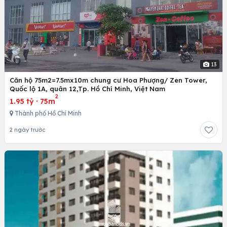
13
Căn hộ 75m2=7.5mx10m chung cư Hoa Phượng/ Zen Tower,
Quốc lộ 1A, quân 12,Tp. Hồ Chí Minh, Việt Nam
2
1.95 tỷ
·
75m
Thành phố Hồ Chí Minh
2 ngày trước