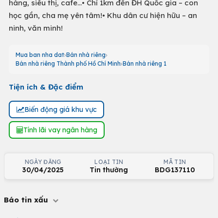
hàng, siêu thị, cafe…• Chỉ 1km đến ĐH Quốc gia – con
học gần, cha mẹ yên tâm!• Khu dân cư hiện hữu – an
ninh, văn minh!
Mua ban nha dat
Bán nhà riêng
Bán nhà riêng Thành phố Hồ Chí Minh
Bán nhà riêng 1
Tiện ích & Đặc điểm
Biến động giá khu vực
Tính lãi vay ngân hàng
NGÀY ĐĂNG
LOẠI TIN
MÃ TIN
30/04/2025
Tin thường
BDG137110
Báo tin xấu