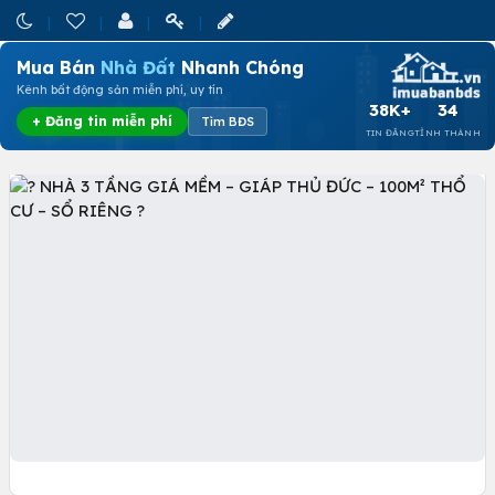
Mua Bán
Nhà Đất
Nhanh Chóng
Kênh bất động sản miễn phí, uy tín
38K+
34
+ Đăng tin miễn phí
Tìm BĐS
TIN ĐĂNG
TỈNH THÀNH