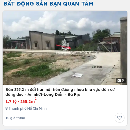
BẤT ĐỘNG SẢN BẠN QUAN TÂM
5
Bán 235,2 m đất hai mặt tiền đường nhựa khu vực dân cư
đông đúc - An nhứt-Long Điền - Bà Rịa
2
1.7 tỷ
·
235.2m
Thành phố Hồ Chí Minh
10 giờ trước