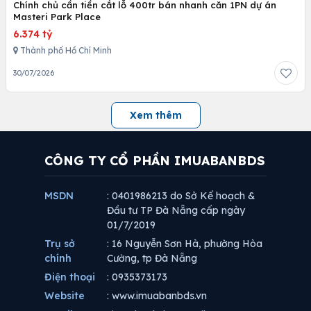
Chính chủ cần tiền cắt lỗ 400tr bán nhanh căn 1PN dự án
Masteri Park Place
6.374 tỷ
Thành phố Hồ Chí Minh
30/07/2026
Xem thêm
CÔNG TY CỔ PHẦN IMUABANBDS
MSDN
: 0401986213 do Sở Kế hoạch &
Đầu tư TP Đà Nẵng cấp ngày
01/7/2019
Trụ sở
: 16 Nguyễn Sơn Hà, phường Hòa
chính
Cường, tp Đà Nẵng
Điện thoại
: 0935373173
Website
: www.imuabanbds.vn