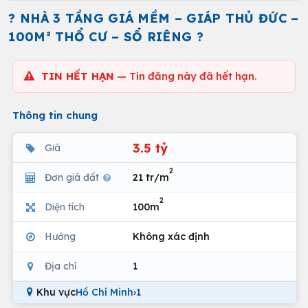
? NHÀ 3 TẦNG GIÁ MỀM – GIÁP THỦ ĐỨC –
100M² THỔ CƯ – SỔ RIÊNG ?
TIN HẾT HẠN
— Tin đăng này đã hết hạn.
Thông tin chung
3.5 tỷ
Giá
2
Đơn giá đất
21 tr/m
2
Diện tích
100m
Hướng
Không xác định
Địa chỉ
1
Khu vực
Hồ Chí Minh
›
1