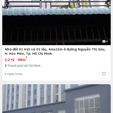
6
Nhà đất 01 trệt và 01 lầu, 4mx12m ở đường Nguyễn Thị Sáu,
H. Hóc Môn, Tp. Hồ Chí Minh
2
2.2 tỷ
·
48m
Thành phố Hồ Chí Minh
2 ngày trước