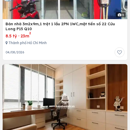
6
Bán nhà 3m2x9m,1 trệt 1 lầu 2PN 1WC,mặt tiền số 22 Cửu
Long P15 Q10
2
8.5 tỷ
·
23m
Thành phố Hồ Chí Minh
04/08/2026