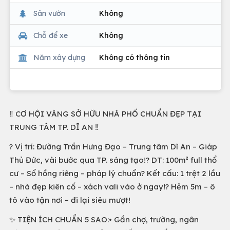
Sân vườn
Không
Chỗ để xe
Không
Năm xây dựng
Không có thông tin
‼️ CƠ HỘI VÀNG SỞ HỮU NHÀ PHỐ CHUẨN ĐẸP TẠI
TRUNG TÂM TP. DĨ AN ‼️
? Vị trí: Đường Trần Hưng Đạo – Trung tâm Dĩ An – Giáp
Thủ Đức, vài bước qua TP. sáng tạo!? DT: 100m² full thổ
cư – Sổ hồng riêng – pháp lý chuẩn? Kết cấu: 1 trệt 2 lầu
– nhà đẹp kiên cố – xách vali vào ở ngay!? Hẻm 5m – ô
tô vào tận nơi – đi lại siêu mượt!
✨ TIỆN ÍCH CHUẨN 5 SAO:• Gần chợ, trường, ngân