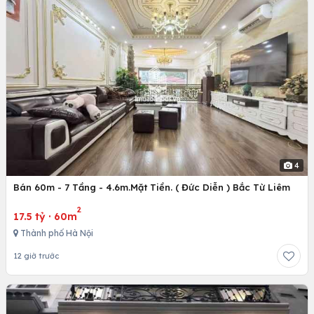
4
Bán 60m - 7 Tầng - 4.6m.Mặt Tiền. ( Đức Diễn ) Bắc Từ Liêm
2
17.5 tỷ
·
60m
Thành phố Hà Nội
12 giờ trước