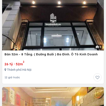
4
Bán 52m - 8 Tầng. ( Đường Bưởi ) Ba Đình. Ô Tô Kinh Doanh
2
26 tỷ
·
52m
Thành phố Hà Nội
12 giờ trước