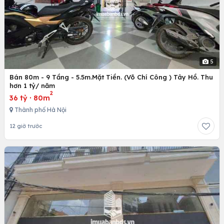
5
Bán 80m - 9 Tầng - 5.5m.Mặt Tiền. (Võ Chí Công ) Tây Hồ. Thu
hơn 1 tỷ/ năm
2
36 tỷ
·
80m
Thành phố Hà Nội
12 giờ trước