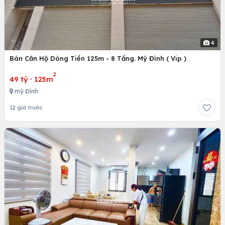
4
Bán Căn Hộ Dòng Tiền 125m - 8 Tầng. Mỹ Đình ( Vip )
2
49 tỷ
·
125m
mỹ Đình
12 giờ trước