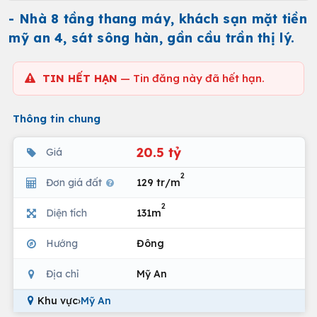
- Nhà 8 tầng thang máy, khách sạn mặt tiền
mỹ an 4, sát sông hàn, gần cầu trần thị lý.
TIN HẾT HẠN
— Tin đăng này đã hết hạn.
Thông tin chung
20.5 tỷ
Giá
2
Đơn giá đất
129 tr/m
2
Diện tích
131m
Hướng
Đông
Địa chỉ
Mỹ An
Khu vực
›
Mỹ An