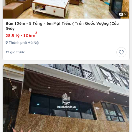
5
Bán 106m - 5 Tầng - 6m.Mặt Tiền. ( Trần Quốc Vượng )Cầu
Giấy
2
28.5 tỷ
·
106m
Thành phố Hà Nội
12 giờ trước