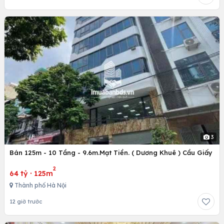
3
Bán 125m - 10 Tầng - 9.6m.Mạt Tiền. ( Dương Khuê ) Cầu Giấy
2
64 tỷ
·
125m
Thành phố Hà Nội
12 giờ trước