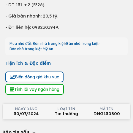
- DT 131 m2 (5*26).
- Giá bán nhanh: 20,5 tỷ.
- ĐT liên hệ: 0982303949.
Mua nhà đất
Bán nhà trong kiệt
Bán nhà trong kiệt
Bán nhà trong kiệt Mỹ An
Tiện ích & Đặc điểm
Biến động giá khu vực
Tính lãi vay ngân hàng
NGÀY ĐĂNG
LOẠI TIN
MÃ TIN
30/07/2024
Tin thường
DNG130800
Báo tin xấu