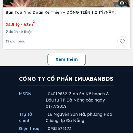
5
Bán Tòa Nhà Doãn Kế Thiện – DÒNG TIỀN 1,2 TỶ/NĂM.
2
24.5 tỷ
·
68m
doãn kế thiện
12 giờ trước
Xem thêm
CÔNG TY CỔ PHẦN IMUABANBDS
MSDN
: 0401986213 do Sở Kế hoạch &
Đầu tư TP Đà Nẵng cấp ngày
01/7/2019
Trụ sở
: 16 Nguyễn Sơn Hà, phường Hòa
chính
Cường, tp Đà Nẵng
Điện thoại
: 0935373173