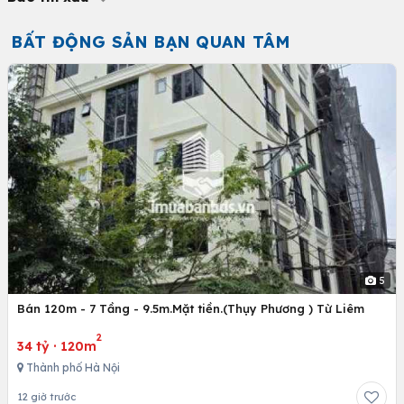
BẤT ĐỘNG SẢN BẠN QUAN TÂM
5
Bán 120m - 7 Tầng - 9.5m.Mặt tiền.(Thụy Phương ) Từ Liêm
2
34 tỷ
·
120m
Thành phố Hà Nội
12 giờ trước