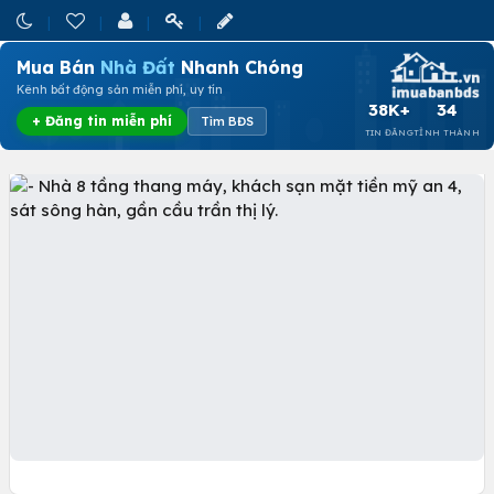
Mua Bán
Nhà Đất
Nhanh Chóng
Kênh bất động sản miễn phí, uy tín
38K+
34
+ Đăng tin miễn phí
Tìm BĐS
TIN ĐĂNG
TỈNH THÀNH