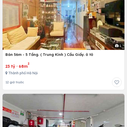
1
Bán 56m - 5 Tầng. ( Trung Kính ) Cầu Giấy. ô tô
2
23 tỷ
·
68m
Thành phố Hà Nội
12 giờ trước