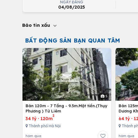
NGÀY ĐĂNG
04/08/2025
Báo tin xấu
BẤT ĐỘNG SẢN BẠN QUAN TÂM
5
Bán 120m - 7 Tầng - 9.5m.Mặt tiền.(Thụy
Bán 125m 
Phương ) Từ Liêm
Dương Kh
2
34 tỷ
·
120m
64 tỷ
·
1
Thành phố Hà Nội
Thành ph
hôm qua
hôm qua