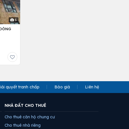
5
– DÒNG
iải quyết tranh chấp
Báo giá
Liên hệ
NHÀ ĐẤT CHO THUÊ
Cho thuê căn hộ chung cư
Cho thuê nhà riêng