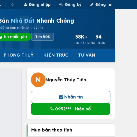
Đăng nhập
Đăng ký
Đăng tin
Bán
Nhà Đất
Nhanh Chóng
động sản miễn phí, uy tín
38K+
34
g tin miễn phí
Tìm BĐS
TIN ĐĂNG
TỈNH THÀNH
PHONG THUỶ
KIẾN TRÚC
TƯ VẤN
N
Nguyễn Thủy Tiên
Nhắn tin
0932*** · Hiện số
Mua bán theo tỉnh