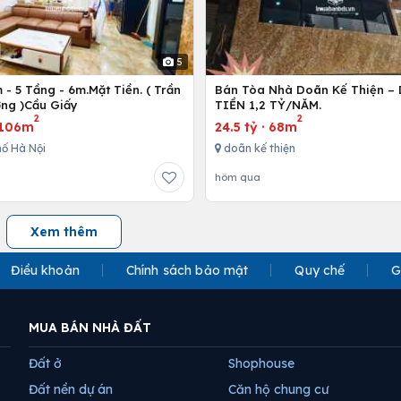
5
- 5 Tầng - 6m.Mặt Tiền. ( Trần
Bán Tòa Nhà Doãn Kế Thiện 
ng )Cầu Giấy
TIỀN 1,2 TỶ/NĂM.
2
2
106m
24.5 tỷ
·
68m
ố Hà Nội
doãn kế thiện
hôm qua
Xem thêm
Điều khoản
Chính sách bảo mật
Quy chế
G
MUA BÁN NHÀ ĐẤT
Đất ở
Shophouse
Đất nền dự án
Căn hộ chung cư