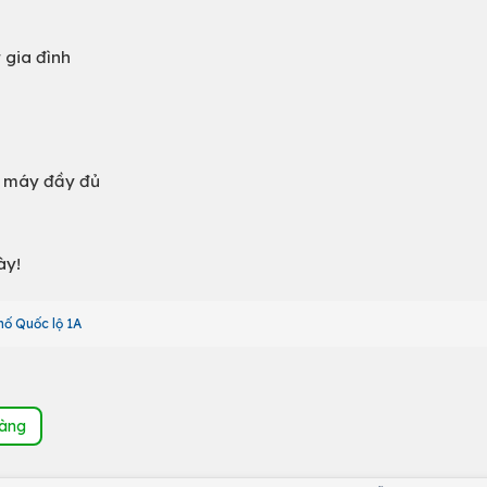
 gia đình
c máy đầy đủ
ày!
hố Quốc lộ 1A
hàng