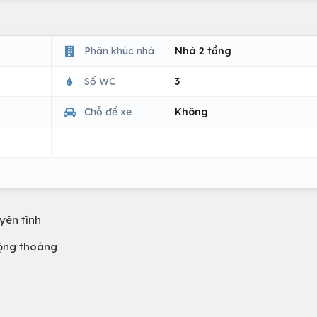
Phân khúc nhà
Nhà 2 tầng
Số WC
3
Chỗ để xe
Không
 yên tĩnh
 rộng thoáng