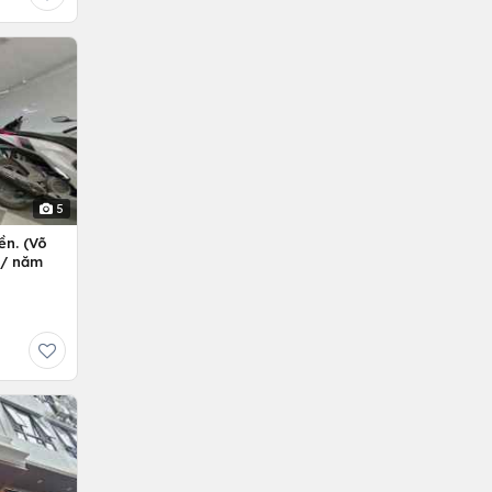
5
ền. (Võ
ỷ/ năm