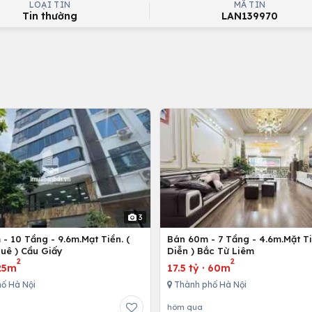
LOẠI TIN
MÃ TIN
Tin thường
LAN139970
3
- 10 Tầng - 9.6m.Mạt Tiền. (
Bán 60m - 7 Tầng - 4.6m.Mặt Ti
uê ) Cầu Giấy
Diễn ) Bắc Từ Liêm
2
2
25m
17.5 tỷ
·
60m
ố Hà Nội
Thành phố Hà Nội
hôm qua