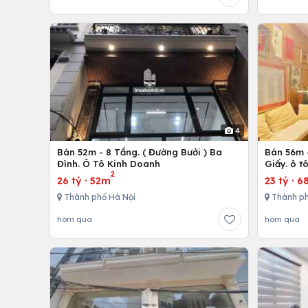
4
Bán 52m - 8 Tầng. ( Đường Bưởi ) Ba
Bán 56m -
Đình. Ô Tô Kinh Doanh
Giấy. ô t
2
26 tỷ
·
52m
23 tỷ
·
6
Thành phố Hà Nội
Thành ph
hôm qua
hôm qua