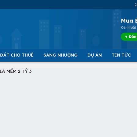
Mua 
Kênh bất 
+ Đăn
 ĐẤT CHO THUÊ
SANG NHƯỢNG
DỰ ÁN
TIN TỨC