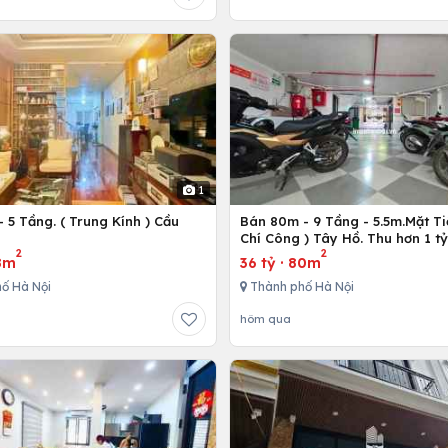
1
 5 Tầng. ( Trung Kính ) Cầu
Bán 80m - 9 Tầng - 5.5m.Mặt Ti
ô
Chí Công ) Tây Hồ. Thu hơn 1 t
2
2
8m
36 tỷ
·
80m
ố Hà Nội
Thành phố Hà Nội
hôm qua