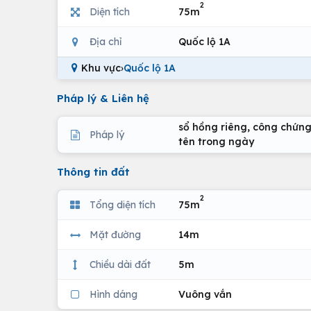
2
Diện tích
75m
Địa chỉ
Quốc lộ 1A
Khu vực
›
Quốc lộ 1A
Pháp lý & Liên hệ
sổ hồng riêng, công chứn
Pháp lý
tên trong ngày
Thông tin đất
2
Tổng diện tích
75m
Mặt đường
14m
Chiều dài đất
5m
Hình dáng
Vuông vắn