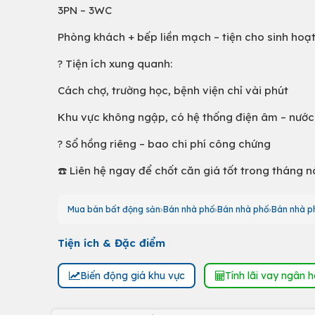
3PN – 3WC
Phòng khách + bếp liền mạch – tiện cho sinh hoạt
?️ Tiện ích xung quanh:
Cách chợ, trường học, bệnh viện chỉ vài phút
Khu vực không ngập, có hệ thống điện âm – nướ
? Sổ hồng riêng – bao chi phí công chứng
☎️ Liên hệ ngay để chốt căn giá tốt trong tháng n
Mua bán bất động sản
Bán nhà phố
Bán nhà phố
Bán nhà p
Tiện ích & Đặc điểm
Biến động giá khu vực
Tính lãi vay ngân 