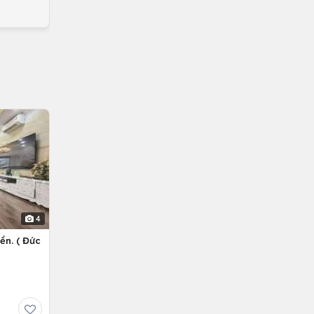
4
ền. ( Đức