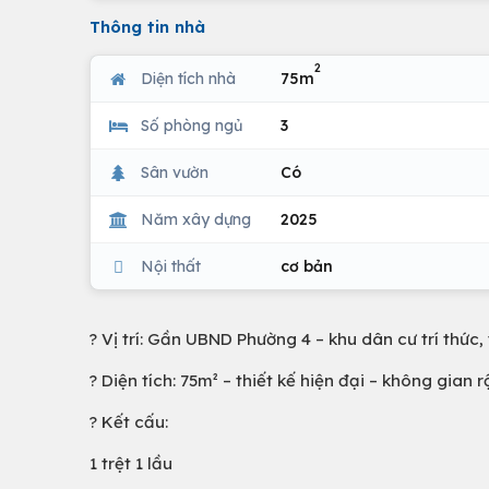
Thông tin nhà
2
Diện tích nhà
75m
Số phòng ngủ
3
Sân vườn
Có
Năm xây dựng
2025
Nội thất
cơ bản
? Vị trí: Gần UBND Phường 4 – khu dân cư trí thức,
? Diện tích: 75m² – thiết kế hiện đại – không gian
? Kết cấu:
1 trệt 1 lầu