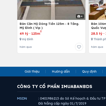
4
Bán Căn Hộ Dòng Tiền 125m - 8 Tầng.
Bán 106m 
Mỹ Đình ( Vip )
Quốc Vượ
2
49 tỷ
·
125m
28.5 tỷ
·
mỹ Đình
Thành ph
hôm qua
hôm qua
Giới thiệu
Hướng dẫn
Quy định
CÔNG TY CỔ PHẦN IMUABANBDS
MSDN
: 0401986213 do Sở Kế hoạch & Đầu tư TP
Đà Nẵng cấp ngày 01/7/2019