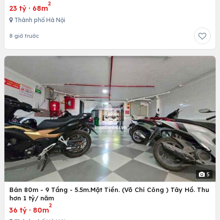
2
23 tỷ
·
68m
Thành phố Hà Nội
8 giờ trước
5
Bán 80m - 9 Tầng - 5.5m.Mặt Tiền. (Võ Chí Công ) Tây Hồ. Thu
hơn 1 tỷ/ năm
2
36 tỷ
·
80m