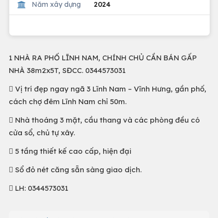
Năm xây dựng
2024
1 NHÀ RA PHỐ LĨNH NAM, CHÍNH CHỦ CẦN BÁN GẤP
NHÀ 38m2x5T, SĐCC. 0344573031
 Vị trí đẹp ngay ngã 3 Lĩnh Nam – Vĩnh Hưng, gần phố,
cách chợ đêm Lĩnh Nam chỉ 50m.
 Nhà thoáng 3 mặt, cầu thang và các phòng đều có
cửa sổ, chủ tự xây.
 5 tầng thiết kế cao cấp, hiện đại
 Sổ đỏ nét căng sẵn sàng giao dịch.
 LH: 0344573031