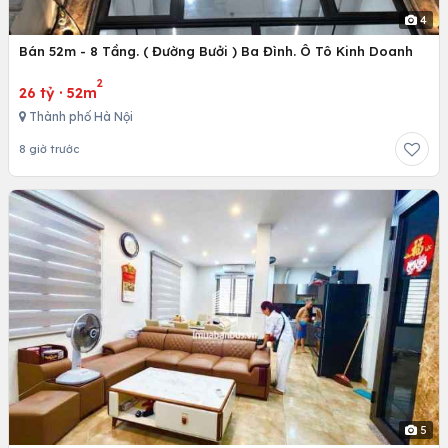
4
Bán 52m - 8 Tầng. ( Đường Bưởi ) Ba Đình. Ô Tô Kinh Doanh
2
26 tỷ
·
52m
Thành phố Hà Nội
8 giờ trước
5