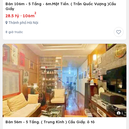
Bán 106m - 5 Tầng - 6m.Mặt Tiền. ( Trần Quốc Vượng )Cầu
Giấy
2
28.5 tỷ
·
106m
Thành phố Hà Nội
8 giờ trước
1
Bán 56m - 5 Tầng. ( Trung Kính ) Cầu Giấy. ô tô