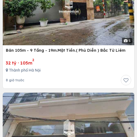
5
Bán 105m - 9 Tầng - 19m.Mặt Tiền.( Phú Diễn ) Bắc Từ Liêm
2
32 tỷ
·
105m
Thành phố Hà Nội
8 giờ trước