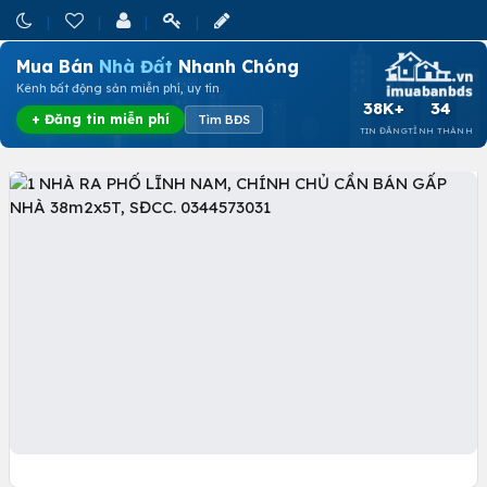
Mua Bán
Nhà Đất
Nhanh Chóng
Kênh bất động sản miễn phí, uy tín
38K+
34
+ Đăng tin miễn phí
Tìm BĐS
TIN ĐĂNG
TỈNH THÀNH