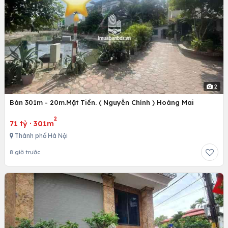
2
Bán 301m - 20m.Mặt Tiền. ( Nguyễn Chính ) Hoàng Mai
2
71 tỷ
·
301m
Thành phố Hà Nội
8 giờ trước