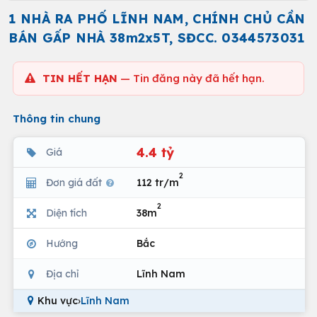
1 NHÀ RA PHỐ LĨNH NAM, CHÍNH CHỦ CẦN
BÁN GẤP NHÀ 38m2x5T, SĐCC. 0344573031
TIN HẾT HẠN
— Tin đăng này đã hết hạn.
Thông tin chung
4.4 tỷ
Giá
2
Đơn giá đất
112 tr/m
2
Diện tích
38m
Hướng
Bắc
Địa chỉ
Lĩnh Nam
Khu vực
›
Lĩnh Nam