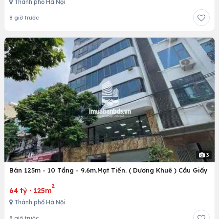
Thành phố Hà Nội
8 giờ trước
3
Bán 125m - 10 Tầng - 9.6m.Mạt Tiền. ( Dương Khuê ) Cầu Giấy
2
64 tỷ
·
125m
Thành phố Hà Nội
8 giờ trước