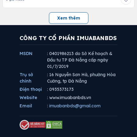
Xem thêm
CÔNG TY CỔ PHẦN IMUABANBDS
MSDN
: 0401986213 do Sở Kế hoạch &
Đầu tư TP Đà Nẵng cấp ngày
01/7/2019
Trụ sở
: 16 Nguyễn Sơn Hà, phường Hòa
chính
Cường, tp Đà Nẵng
Điện thoại
: 0935373173
Website
: www.imuabanbds.vn
Email
:
imuabanbds@gmail.com