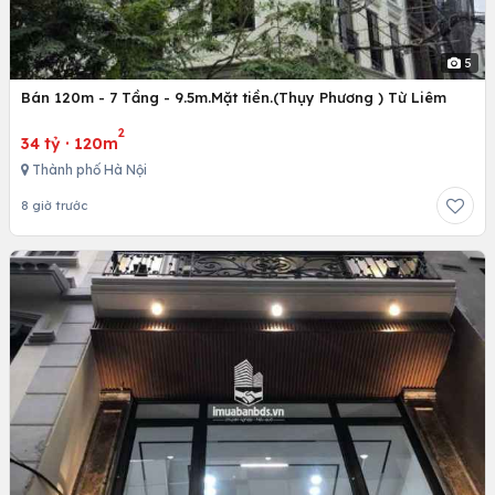
5
Bán 120m - 7 Tầng - 9.5m.Mặt tiền.(Thụy Phương ) Từ Liêm
2
34 tỷ
·
120m
Thành phố Hà Nội
8 giờ trước