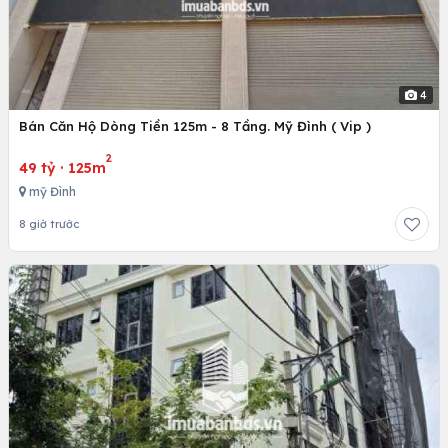
4
Bán Căn Hộ Dòng Tiền 125m - 8 Tầng. Mỹ Đình ( Vip )
2
49 tỷ
·
125m
mỹ Đình
8 giờ trước