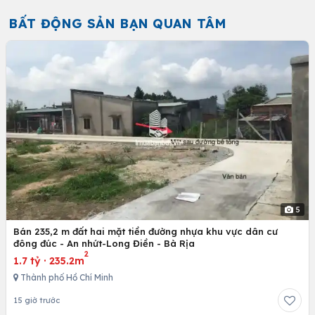
BẤT ĐỘNG SẢN BẠN QUAN TÂM
5
Bán 235,2 m đất hai mặt tiền đường nhựa khu vực dân cư
đông đúc - An nhứt-Long Điền - Bà Rịa
2
1.7 tỷ
·
235.2m
Thành phố Hồ Chí Minh
15 giờ trước