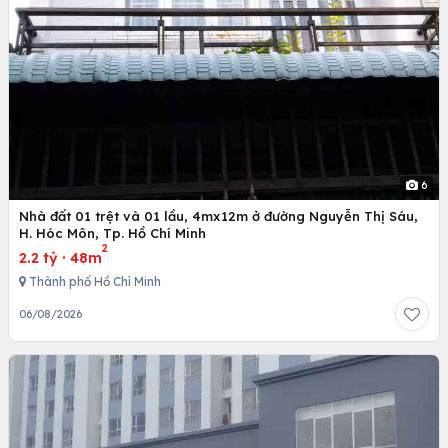
6
Nhà đất 01 trệt và 01 lầu, 4mx12m ở đường Nguyễn Thị Sáu,
H. Hóc Môn, Tp. Hồ Chí Minh
2
2.2 tỷ
·
48m
Thành phố Hồ Chí Minh
06/08/2026