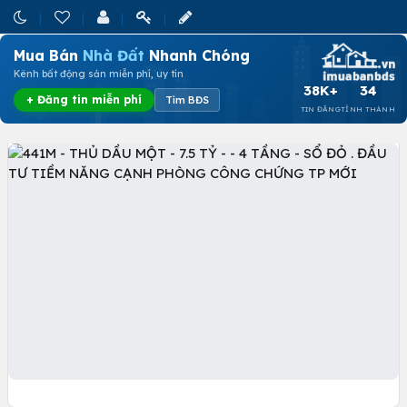
Mua Bán
Nhà Đất
Nhanh Chóng
Kênh bất động sản miễn phí, uy tín
38K+
34
+ Đăng tin miễn phí
Tìm BĐS
TIN ĐĂNG
TỈNH THÀNH