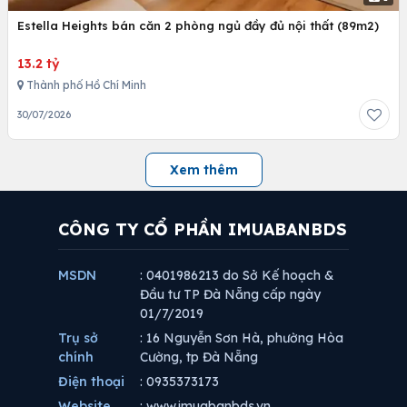
Estella Heights bán căn 2 phòng ngủ đầy đủ nội thất (89m2)
13.2 tỷ
Thành phố Hồ Chí Minh
30/07/2026
Xem thêm
CÔNG TY CỔ PHẦN IMUABANBDS
MSDN
: 0401986213 do Sở Kế hoạch &
Đầu tư TP Đà Nẵng cấp ngày
01/7/2019
Trụ sở
: 16 Nguyễn Sơn Hà, phường Hòa
chính
Cường, tp Đà Nẵng
Điện thoại
: 0935373173
Website
: www.imuabanbds.vn