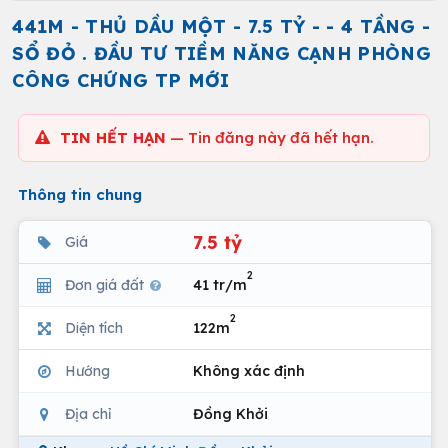
441M - THỦ DẦU MỘT - 7.5 TỶ - - 4 TẦNG -
SỔ ĐỎ . ĐẦU TƯ TIỀM NĂNG CẠNH PHÒNG
CÔNG CHỨNG TP MỚI
TIN HẾT HẠN
— Tin đăng này đã hết hạn.
Thông tin chung
7.5 tỷ
Giá
2
Đơn giá đất
41 tr/m
2
Diện tích
122m
Hướng
Không xác định
Địa chỉ
Đồng Khởi