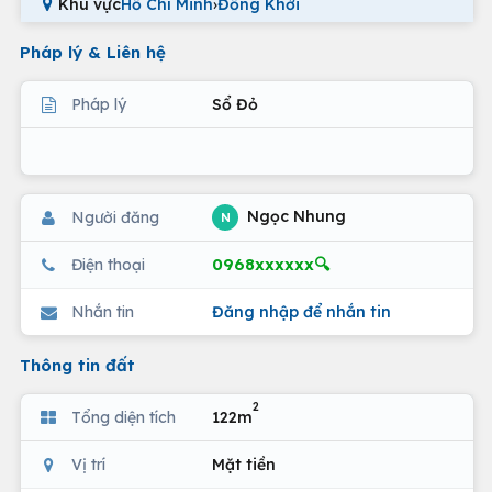
Khu vực
Hồ Chí Minh
›
Đồng Khởi
Pháp lý & Liên hệ
Pháp lý
Sổ Đỏ
Ngọc Nhung
Người đăng
N
0968xxxxxx🔍
Điện thoại
Nhắn tin
Đăng nhập để nhắn tin
Thông tin đất
2
Tổng diện tích
122m
Vị trí
Mặt tiền