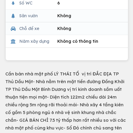
Số WC
6
Sân vườn
Không
Chỗ để xe
Không
Năm xây dựng
Không có thông tin
Cần bán nhà mặt phố LÝ THÁI TỔ vị trí ĐẮC ĐỊA TP
Thủ Dầu Một- Nhà nằm trên mặt tiền đường Đồng Khởi
TP Thủ Dầu Một Bình Dương vị trí kinh doanh sầm uất
thuận tiện mọi mặt- Diện tích 122m2 chiều dài 24m
chiều rộng 5m rộng rãi thoải mái- Nhà xây 4 tầng kiên
cố gồm 5 phòng ngủ 6 nhà vệ sinh khung nhà chắc
chắn- GIÁ BÁN CHỈ 7.5 tỷ thấp hơn rất nhiều so với các
nhà mặt phố cùng khu vực- Sổ Đỏ chính chủ sang tên