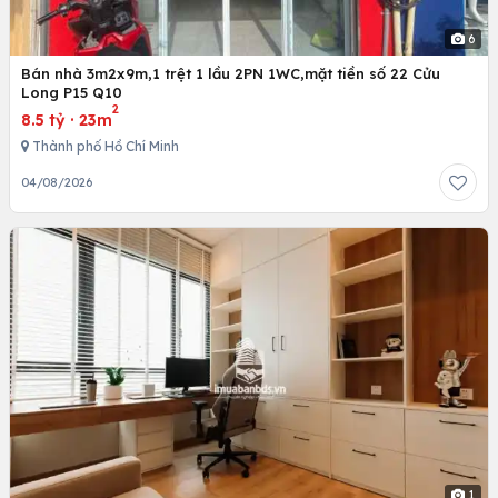
6
Bán nhà 3m2x9m,1 trệt 1 lầu 2PN 1WC,mặt tiền số 22 Cửu
Long P15 Q10
2
8.5 tỷ
·
23m
Thành phố Hồ Chí Minh
04/08/2026
1