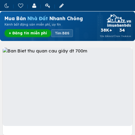
Mua Bán
Nhà Đất
Nhanh Chóng
Kênh bất động sản miễn phí, uy tín
38K+
34
+ Đăng tin miễn phí
Tìm BĐS
TIN ĐĂNG
TỈNH THÀNH