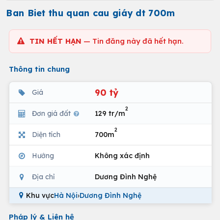
Ban Biet thu quan cau giáy dt 700m
TIN HẾT HẠN
— Tin đăng này đã hết hạn.
Thông tin chung
90 tỷ
Giá
2
Đơn giá đất
129 tr/m
2
Diện tích
700m
Hướng
Không xác định
Địa chỉ
Dương Đình Nghệ
Khu vực
Hà Nội
›
Dương Đình Nghệ
Pháp lý & Liên hệ