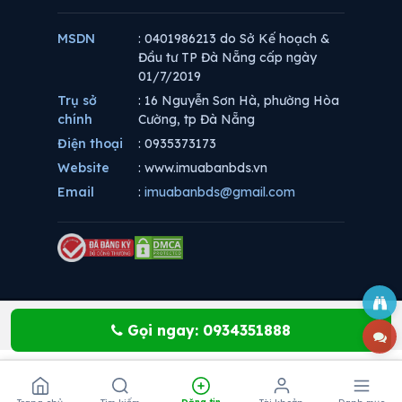
MSDN
: 0401986213 do Sở Kế hoạch &
Đầu tư TP Đà Nẵng cấp ngày
01/7/2019
Trụ sở
: 16 Nguyễn Sơn Hà, phường Hòa
chính
Cường, tp Đà Nẵng
Điện thoại
: 0935373173
Website
: www.imuabanbds.vn
Email
:
imuabanbds@gmail.com
Gọi ngay: 0934351888