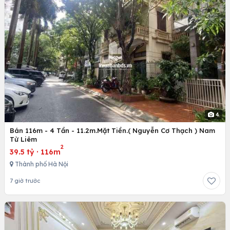
4
Bán 116m - 4 Tần - 11.2m.Mặt Tiền.( Nguyễn Cơ Thạch ) Nam
Từ Liêm
2
39.5 tỷ
·
116m
Thành phố Hà Nội
7 giờ trước