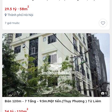
2
29.5 tỷ
·
58m
Thành phố Hà Nội
7 giờ trước
5
Bán 120m - 7 Tầng - 9.5m.Mặt tiền.(Thụy Phương ) Từ Liêm
2
34 tỷ
·
120m