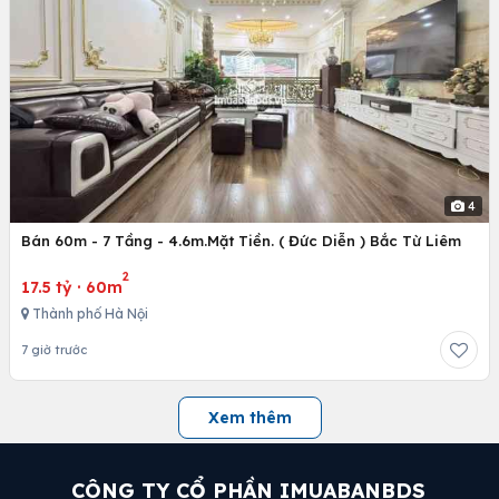
4
Bán 60m - 7 Tầng - 4.6m.Mặt Tiền. ( Đức Diễn ) Bắc Từ Liêm
2
17.5 tỷ
·
60m
Thành phố Hà Nội
7 giờ trước
Xem thêm
CÔNG TY CỔ PHẦN IMUABANBDS