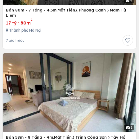
4
Bán 80m - 7 Tầng - 4.5m.Mặt Tiền.( Phương Canh ) Nam Từ
Liêm
2
17 tỷ
·
80m
Thành phố Hà Nội
7 giờ trước
1
Bán 58m - 8 Tầng - 4m.Mặt Tiền.( Trịnh Công Sơn ) Tây Hồ