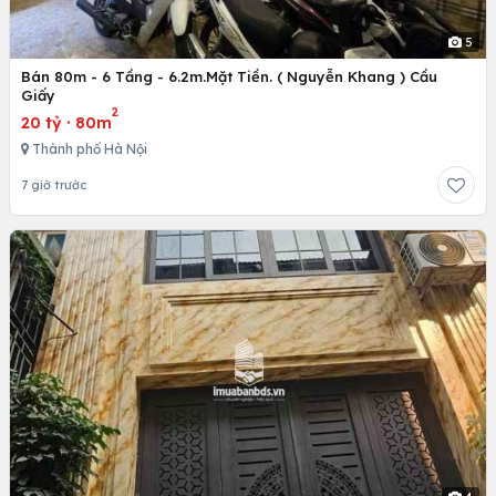
5
Bán 80m - 6 Tầng - 6.2m.Mặt Tiền. ( Nguyễn Khang ) Cầu
Giấy
2
20 tỷ
·
80m
Thành phố Hà Nội
7 giờ trước