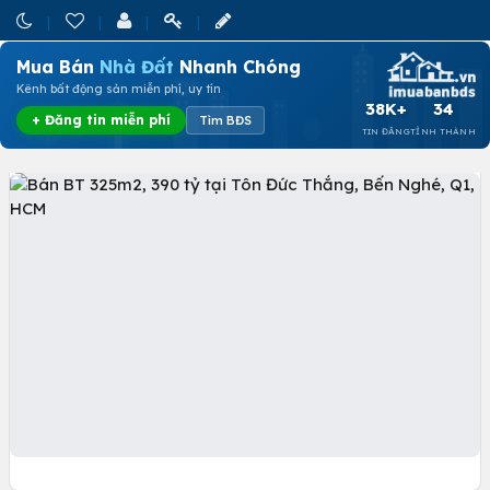
Mua Bán
Nhà Đất
Nhanh Chóng
Kênh bất động sản miễn phí, uy tín
38K+
34
+ Đăng tin miễn phí
Tìm BĐS
TIN ĐĂNG
TỈNH THÀNH