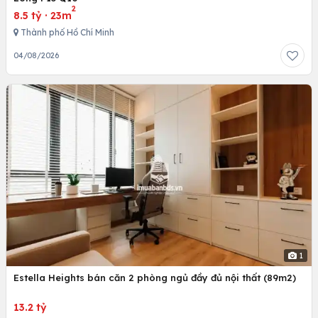
2
8.5 tỷ
·
23m
Thành phố Hồ Chí Minh
04/08/2026
1
Estella Heights bán căn 2 phòng ngủ đầy đủ nội thất (89m2)
13.2 tỷ