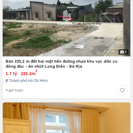
5
Bán 235,2 m đất hai mặt tiền đường nhựa khu vực dân cư
đông đúc - An nhứt-Long Điền - Bà Rịa
2
1.7 tỷ
·
235.2m
Thành phố Hồ Chí Minh
9 giờ trước