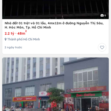
6
Nhà đất 01 trệt và 01 lầu, 4mx12m ở đường Nguyễn Thị Sáu,
H. Hóc Môn, Tp. Hồ Chí Minh
2
2.2 tỷ
·
48m
Thành phố Hồ Chí Minh
2 ngày trước