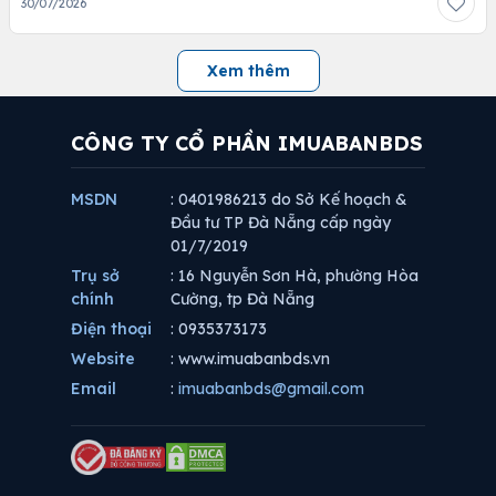
30/07/2026
Xem thêm
CÔNG TY CỔ PHẦN IMUABANBDS
MSDN
: 0401986213 do Sở Kế hoạch &
Đầu tư TP Đà Nẵng cấp ngày
01/7/2019
Trụ sở
: 16 Nguyễn Sơn Hà, phường Hòa
chính
Cường, tp Đà Nẵng
Điện thoại
: 0935373173
Website
: www.imuabanbds.vn
Email
:
imuabanbds@gmail.com