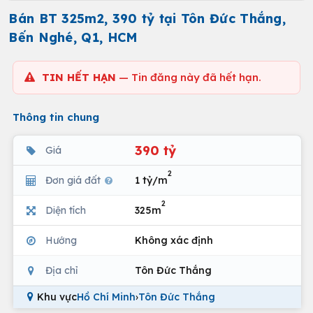
Bán BT 325m2, 390 tỷ tại Tôn Đức Thắng,
Bến Nghé, Q1, HCM
TIN HẾT HẠN
— Tin đăng này đã hết hạn.
Thông tin chung
390 tỷ
Giá
2
Đơn giá đất
1 tỷ/m
2
Diện tích
325m
Hướng
Không xác định
Địa chỉ
Tôn Đức Thắng
Khu vực
Hồ Chí Minh
›
Tôn Đức Thắng