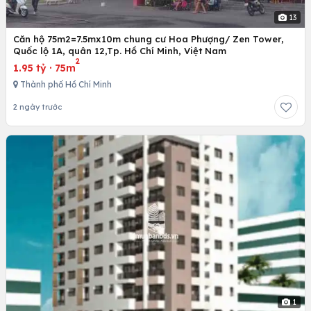
13
Căn hộ 75m2=7.5mx10m chung cư Hoa Phượng/ Zen Tower,
Quốc lộ 1A, quân 12,Tp. Hồ Chí Minh, Việt Nam
2
1.95 tỷ
·
75m
Thành phố Hồ Chí Minh
2 ngày trước
1