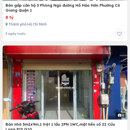
Bán gấp căn hộ 3 Phòng Ngủ đường Hồ Hảo Hớn Phường Cô
Giang Quận 1
8 tỷ
Thành phố Hồ Chí Minh
3 ngày trước
6
Bán nhà 3m2x9m,1 trệt 1 lầu 2PN 1WC,mặt tiền số 22 Cửu
Long P15 Q10