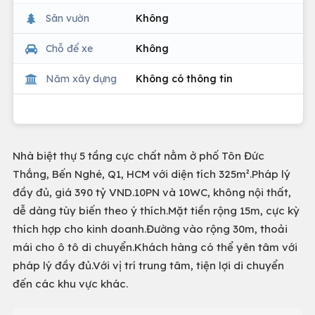
Sân vườn
Không
Chỗ để xe
Không
Năm xây dựng
Không có thông tin
Nhà biệt thự 5 tầng cực chất nằm ở phố Tôn Đức
Thắng, Bến Nghé, Q1, HCM với diện tích 325m².Pháp lý
đầy đủ, giá 390 tỷ VND.10PN và 10WC, không nội thất,
dễ dàng tùy biến theo ý thích.Mặt tiền rộng 15m, cực kỳ
thích hợp cho kinh doanh.Đường vào rộng 30m, thoải
mái cho ô tô di chuyển.Khách hàng có thể yên tâm với
pháp lý đầy đủ.Với vị trí trung tâm, tiện lợi di chuyển
đến các khu vực khác.