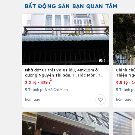
BẤT ĐỘNG SẢN BẠN QUAN TÂM
6
Nhà đất 01 trệt và 01 lầu, 4mx12m ở
Chính ch
đường Nguyễn Thị Sáu, H. Hóc Môn, Tp.
Thiện Ng
2
Hồ Chí Minh
2.2 tỷ
·
48m
9.5 tỷ
·
1
Thành phố Hồ Chí Minh
Thành p
hôm qua
hôm qua