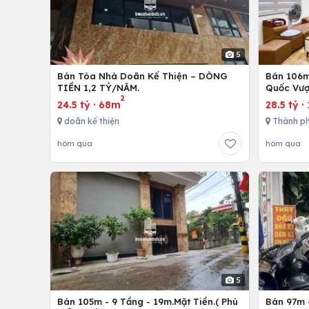
5
Bán Tòa Nhà Doãn Kế Thiện – DÒNG
Bán 106m 
TIỀN 1,2 TỶ/NĂM.
Quốc Vượ
2
24.5 tỷ
·
68m
28.5 tỷ
·
doãn kế thiện
Thành ph
hôm qua
hôm qua
5
Bán 105m - 9 Tầng - 19m.Mặt Tiền.( Phú
Bán 97m -