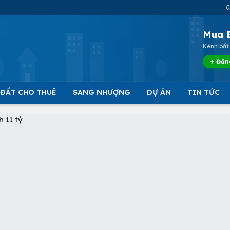
Mua 
Kênh bất 
+ Đăn
 ĐẤT CHO THUÊ
SANG NHƯỢNG
DỰ ÁN
TIN TỨC