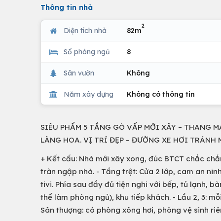
Thông tin nhà
2
Diện tích nhà
82m
Số phòng ngủ
8
Sân vườn
Không
Năm xây dựng
Không có thông tin
SIÊU PHẨM 5 TẦNG GÒ VẤP MỚI XÂY – THANG M
LÀNG HOA. VỊ TRÍ ĐẸP – ĐƯỜNG XE HƠI TRÁNH M
+ Kết cấu: Nhà mới xây xong, đúc BTCT chắc chắn,
tràn ngập nhà. - Tầng trệt: Cửa 2 lớp, cam an nin
tivi. Phía sau đầy đủ tiện nghi với bếp, tủ lạnh, bà
thể làm phòng ngủ), khu tiếp khách. - Lầu 2, 3: mỗ
Sân thượng: có phòng xông hơi, phòng vệ sinh riê