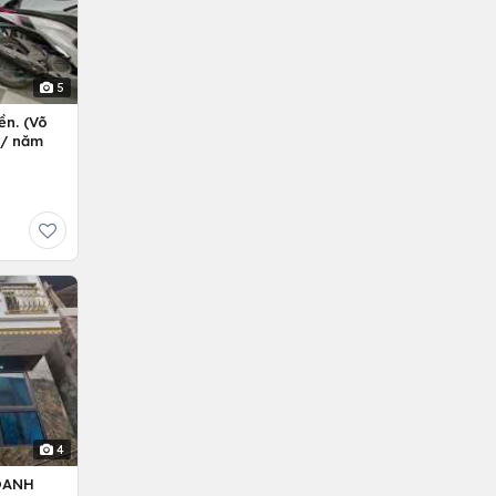
5
ền. (Võ
ỷ/ năm
4
OANH