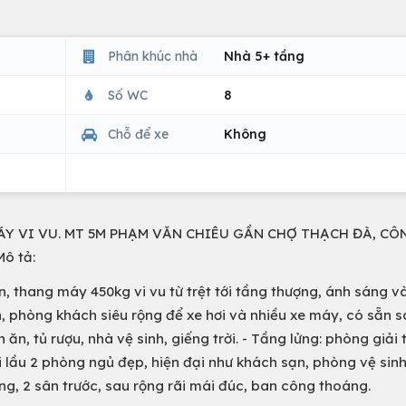
Phân khúc nhà
Nhà 5+ tầng
Số WC
8
Chỗ để xe
Không
ÁY VI VU. MT 5M PHẠM VĂN CHIÊU GẦN CHỢ THẠCH ĐÀ, CÔ
ô tả:
 thang máy 450kg vi vu từ trệt tới tầng thượng, ánh sáng v
h, phòng khách siêu rộng để xe hơi và nhiều xe máy, có sẵn s
n ăn, tủ rượu, nhà vệ sinh, giếng trời. - Tầng lửng: phòng giải t
i lầu 2 phòng ngủ đẹp, hiện đại như khách sạn, phòng vệ sinh 
ng, 2 sân trước, sau rộng rãi mái đúc, ban công thoáng.