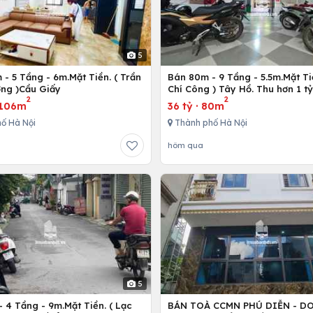
5
- 5 Tầng - 6m.Mặt Tiền. ( Trần
Bán 80m - 9 Tầng - 5.5m.Mặt Ti
ng )Cầu Giấy
Chí Công ) Tây Hồ. Thu hơn 1 t
2
2
106m
36 tỷ
·
80m
ố Hà Nội
Thành phố Hà Nội
hôm qua
5
 4 Tầng - 9m.Mặt Tiền. ( Lạc
BÁN TOÀ CCMN PHÚ DIỄN - D