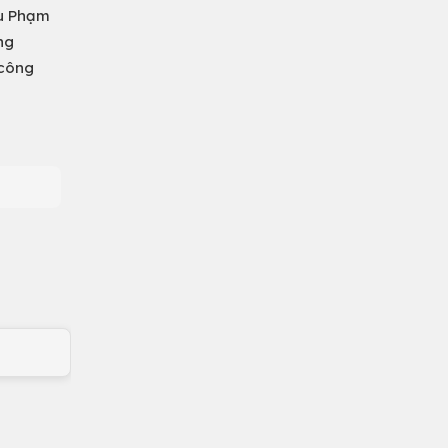
hu Phạm
ng
 công