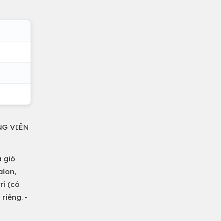
NG VIÊN
à gió
alon,
rí (có
riêng. -