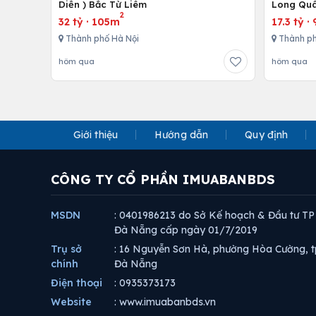
Diễn ) Bắc Từ Liêm
Long Quâ
2
32 tỷ
·
105m
17.3 tỷ
·
Thành phố Hà Nội
Thành ph
hôm qua
hôm qua
Giới thiệu
Hướng dẫn
Quy định
CÔNG TY CỔ PHẦN IMUABANBDS
MSDN
: 0401986213 do Sở Kế hoạch & Đầu tư TP
Đà Nẵng cấp ngày 01/7/2019
Trụ sở
: 16 Nguyễn Sơn Hà, phường Hòa Cường, t
chính
Đà Nẵng
Điện thoại
: 0935373173
Website
: www.imuabanbds.vn