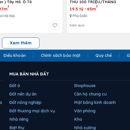
n ) Tây Hồ. Ô Tô
THU 100 TRIỆU/THÁNG
2
2
97m
19.5 tỷ
·
65m
ố Hà Nội
Phú Diễn
hôm qua
Xem thêm
Điều khoản
Chính sách bảo mật
Quy chế
G
MUA BÁN NHÀ ĐẤT
Đất ở
Shophouse
Đất nền dự án
Căn hộ chung cư
p
Đất nông nghiệp
Mặt bằng kinh doanh
Đất thương mại dịch vụ
Văn phòng
Nhà riêng
Kho
Biệt thự
Nhà xưởng