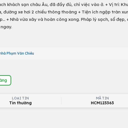
ch khách sạn châu Âu, đã đầy đủ, chỉ việc vào ở. + Vị trí: K
, đường xe hơi 2 chiều thông thoáng + Tiện ích ngập tràn xu
ấp... + Nhà vừa xây và hoàn công xong. Pháp lý sạch, sổ đẹp,
 ngay.
nhà Phạm Văn Chiêu
hàng
LOẠI TIN
MÃ TIN
Tin thường
HCM123363