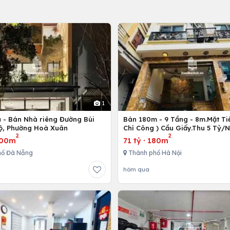
1
ủ - Bán Nhà riêng Đường Bùi
Bán 180m - 9 Tầng - 8m.Mặt Tiề
ộ, Phường Hoà Xuân
Chí Công ) Cầu Giấy.Thu 5 Tỷ/
2
2
00m
71 tỷ
·
180m
hố Đà Nẵng
Thành phố Hà Nội
hôm qua