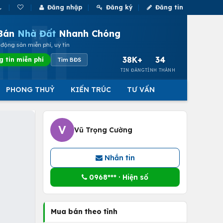
Đăng nhập
Đăng ký
Đăng tin
Bán
Nhà Đất
Nhanh Chóng
động sản miễn phí, uy tín
38K+
34
g tin miễn phí
Tìm BĐS
TIN ĐĂNG
TỈNH THÀNH
PHONG THUỶ
KIẾN TRÚC
TƯ VẤN
V
Vũ Trọng Cường
Nhắn tin
0968*** · Hiện số
Mua bán theo tỉnh