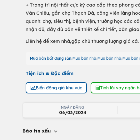
+ Trang trí nội thất cực kỳ cao cấp theo phong cá
Văn Chiêu, gần chợ Thạch Đà, công viên làng hoa
quanh: chợ, siêu thị, bệnh viện, trường học các c
nhận đủ, đầy đủ bản vẽ thiết kế chi tiết, bàn giao
Liên hệ để xem nhà,gặp chủ thương lượng giá cả.
Mua bán bất động sản
Mua bán nhà
Mua bán nhà
Mua bán 
Tiện ích & Đặc điểm
Biến động giá khu vực
Tính lãi vay ngân 
NGÀY ĐĂNG
06/03/2024
Báo tin xấu