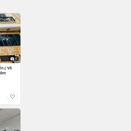
5
n.( Võ
Năm