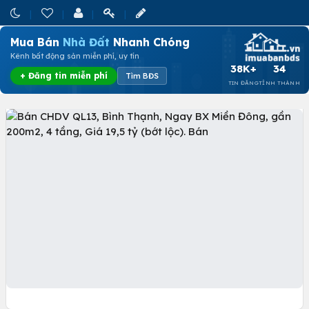
Mua Bán
Nhà Đất
Nhanh Chóng
Kênh bất động sản miễn phí, uy tín
38K+
34
+ Đăng tin miễn phí
Tìm BĐS
TIN ĐĂNG
TỈNH THÀNH