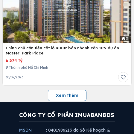
3
Chính chủ cần tiền cắt lỗ 400tr bán nhanh căn 1PN dự án
Masteri Park Place
6.374 tỷ
Thành phố Hồ Chí Minh
30/07/2026
Xem thêm
CÔNG TY CỔ PHẦN IMUABANBDS
MSDN
: 0401986213 do Sở Kế hoạch &