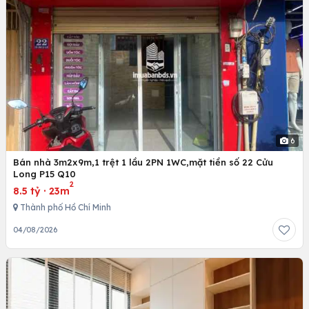
6
Bán nhà 3m2x9m,1 trệt 1 lầu 2PN 1WC,mặt tiền số 22 Cửu
Long P15 Q10
2
8.5 tỷ
·
23m
Thành phố Hồ Chí Minh
04/08/2026