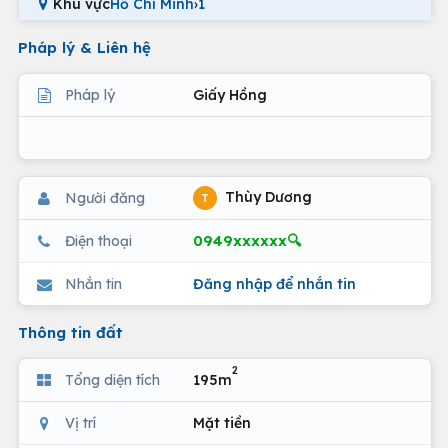
Khu vực
Hồ Chí Minh
›
1
Pháp lý & Liên hệ
Pháp lý
Giấy Hồng
Thùy Dương
Người đăng
T
0949xxxxxx🔍
Điện thoại
Nhắn tin
Đăng nhập để nhắn tin
Thông tin đất
2
Tổng diện tích
195m
Vị trí
Mặt tiền