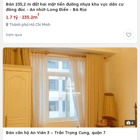
Bán 235,2 m đất hai mặt tiền đường nhựa khu vực dân cư
đông đúc - An nhứt-Long Điền - Bà Rịa
2
1.7 tỷ
·
235.2m
Thành phố Hồ Chí Minh
hôm qua
4
Bán căn hộ An Viên 3 – Trần Trọng Cung, quận 7