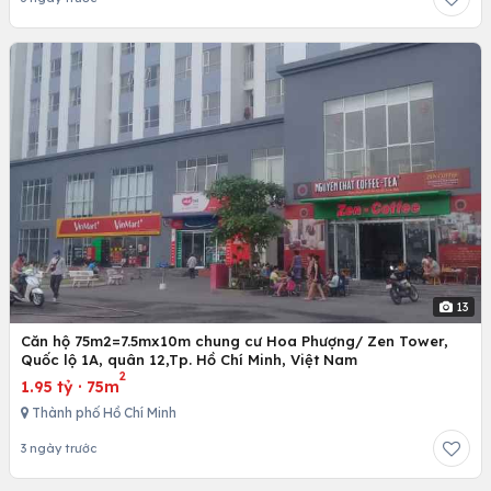
13
Căn hộ 75m2=7.5mx10m chung cư Hoa Phượng/ Zen Tower,
Quốc lộ 1A, quân 12,Tp. Hồ Chí Minh, Việt Nam
2
1.95 tỷ
·
75m
Thành phố Hồ Chí Minh
3 ngày trước