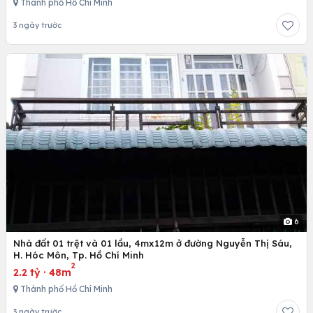
Thành phố Hồ Chí Minh
3 ngày trước
6
Nhà đất 01 trệt và 01 lầu, 4mx12m ở đường Nguyễn Thị Sáu,
H. Hóc Môn, Tp. Hồ Chí Minh
2
2.2 tỷ
·
48m
Thành phố Hồ Chí Minh
3 ngày trước