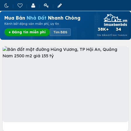
Mua Bán
Nhà Đất
Nhanh Chóng
Kênh bất động sản miễn phí, uy tín
38K+
34
+ Đăng tin miễn phí
Tìm BĐS
TIN ĐĂNG
TỈNH THÀNH