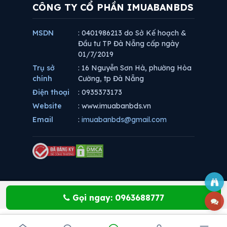
CÔNG TY CỔ PHẦN IMUABANBDS
MSDN
: 0401986213 do Sở Kế hoạch &
Đầu tư TP Đà Nẵng cấp ngày
01/7/2019
Trụ sở
: 16 Nguyễn Sơn Hà, phường Hòa
chính
Cường, tp Đà Nẵng
Điện thoại
: 0935373173
Website
: www.imuabanbds.vn
Email
:
imuabanbds@gmail.com
Gọi ngay: 0963688777