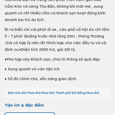
Cẩm Kim và sông Thu Bồn, không khí mát mẻ , xung
quanh có rất nhiều villa và khách sạn hoạt động kinh
doanh lưu trú du lịch .
Đi ra biển chỉ vài phút đi xe , vào phố cổ Hội An chỉ tầm
5 – 7 phút .Đường trước nhà rộng 20m , thông thoáng
.Giá cả hợp lý nên rất thích hợp cho việc đầu tư và cả
định cư.♦️Diện tích 2500 m2, giá 155 tỷ.
♦️Phù hợp xây khách sạn, chia lô thông số quá đẹp
♦️ Xung quanh vô vàn tiện ích
♦️ Sổ đỏ chính chủ, sẵn sàng giao dịch.
Bán nhà đất
Mua nhà
Mua nhà Thành phố Đà Nẵng
Mua nhà
Tiện ích & Đặc điểm