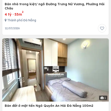
Bán nhà trong kiệt/ ngõ Đường Trưng Nữ Vương, Phường Hải
Châu
2
4 tỷ
·
53m
Thành phố Đà Nẵng
12/07/2026
1
Bán đất ở mặt tiền Ngô Quyền An Hải Đà Nẵng 100m2