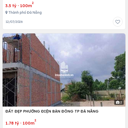
2
3.5 tỷ
·
100m
Thành phố Đà Nẵng
12/07/2026
2
ĐẤT ĐẸP PHƯỜNG ĐIỆN BÀN ĐÔNG TP ĐÀ NẴNG
2
1.78 tỷ
·
100m