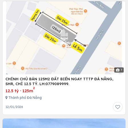
7
CHÍNH CHỦ BÁN 125M2 ĐẤT BIỂN NGAY TTTP ĐÀ NẴNG,
SHR, CHỈ 12.5 TỶ. LH:0779089999.
2
12.5 tỷ
·
125m
Thành phố Đà Nẵng
12/01/2026