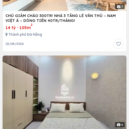
7
CHỦ GIẢM CHÀO 300TR! NHÀ 3 TẦNG LÊ VĂN THỦ – NAM
VIỆT Á – DÒNG TIỀN 40TR/THÁNG!
2
14 tỷ
·
105m
Thành phố Đà Nẵng
02/08/2026
6