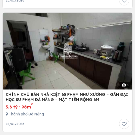
16/01/2026
5
CHÍNH CHỦ BÁN NHÀ KIỆT 65 PHẠM NHƯ XƯƠNG – GẦN ĐẠI
HỌC SƯ PHẠM ĐÀ NẴNG – MẶT TIỀN RỘNG 6M
2
3.6 tỷ
·
98m
Thành phố Đà Nẵng
12/01/2026