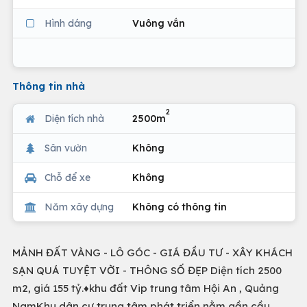
Hình dáng
Vuông vắn
Thông tin nhà
2
Diện tích nhà
2500m
Sân vườn
Không
Chỗ để xe
Không
Năm xây dựng
Không có thông tin
MẢNH ĐẤT VÀNG - LÔ GÓC - GIÁ ĐẦU TƯ - XÂY KHÁCH
SẠN QUÁ TUYỆT VỜI - THÔNG SỐ ĐẸP Diện tích 2500
m2, giá 155 tỷ.♦️khu đất Vip trung tâm Hội An , Quảng
NamKhu dân cư trung tâm phát triển nằm gần cầu