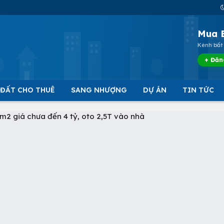
Mua 
Kênh bất 
+ Đăn
 ĐẤT CHO THUÊ
SANG NHƯỢNG
DỰ ÁN
TIN TỨC