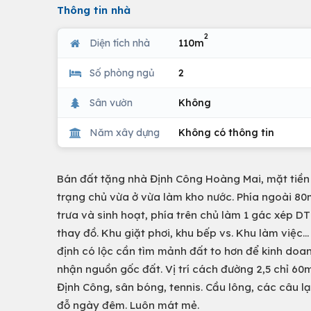
Thông tin nhà
2
Diện tích nhà
110m
Số phòng ngủ
2
Sân vườn
Không
Năm xây dựng
Không có thông tin
Bán đất tặng nhà Định Công Hoàng Mai, mặt tiền 
trạng chủ vừa ở vừa làm kho nước. Phía ngoài 80
trưa và sinh hoạt, phía trên chủ làm 1 gác xép 
thay đồ. Khu giặt phơi, khu bếp vs. Khu làm việc..
định có lộc cần tìm mảnh đất to hơn để kinh doan
nhận nguồn gốc đất. Vị trí cách đường 2,5 chỉ 60m
Định Công, sân bóng, tennis. Cầu lông, các câu lạ
đỗ ngày đêm. Luôn mát mẻ.