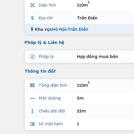
2
Diện tích
110m
Địa chỉ
Trần Điền
Khu vực
Hà Nội
›
Trần Điền
Pháp lý & Liên hệ
Pháp lý
Hợp đồng mua bán
Thông tin đất
2
Tổng diện tích
110m
Mặt đường
5m
Chiều dài đất
22m
Số mặt hẻm
1