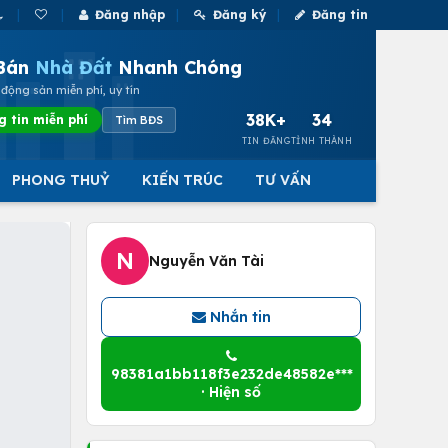
Đăng nhập
Đăng ký
Đăng tin
Bán
Nhà Đất
Nhanh Chóng
động sản miễn phí, uy tín
38K+
34
g tin miễn phí
Tìm BĐS
TIN ĐĂNG
TỈNH THÀNH
PHONG THUỶ
KIẾN TRÚC
TƯ VẤN
N
Nguyễn Văn Tài
Nhắn tin
98381a1bb118f3e232de48582e***
· Hiện số