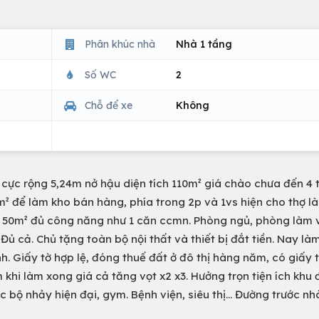
Phân khúc nhà
Nhà 1 tầng
Số WC
2
Chỗ để xe
Không
cực rộng 5,24m nở hậu diện tích 110m² giá chào chưa đến 4 t
m² để làm kho bán hàng, phía trong 2p và 1vs hiện cho thợ l
DT 50m² đủ công năng như 1 căn ccmn. Phòng ngủ, phòng làm v
. Đủ cả. Chủ tặng toàn bộ nội thất và thiết bị đắt tiền. Nay là
h. Giấy tờ hợp lệ, đóng thuế đất ở đô thị hàng năm, có giấy 
 khi làm xong giá cả tăng vọt x2 x3. Hưởng trọn tiện ích khu 
c bộ nhảy hiện đại, gym. Bệnh viện, siêu thị... Đường trước n