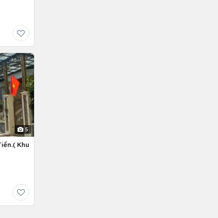
5
iền.( Khu