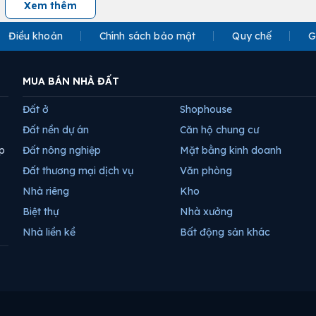
Xem thêm
Điều khoản
Chính sách bảo mật
Quy chế
G
MUA BÁN NHÀ ĐẤT
Đất ở
Shophouse
Đất nền dự án
Căn hộ chung cư
p
Đất nông nghiệp
Mặt bằng kinh doanh
Đất thương mại dịch vụ
Văn phòng
Nhà riêng
Kho
Biệt thự
Nhà xưởng
Nhà liền kề
Bất động sản khác