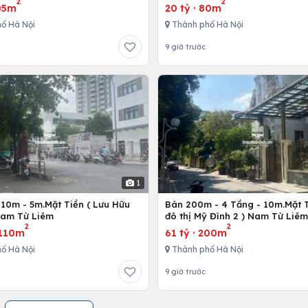
2
2
05m
20 tỷ
·
80m
ố Hà Nội
Thành phố Hà Nội
9 giờ trước
1
110m - 5m.Mặt Tiền ( Lưu Hữu
Bán 200m - 4 Tầng - 10m.Mặt T
Nam Từ Liêm
đô thị Mỹ Đình 2 ) Nam Từ Liêm
2
2
110m
61 tỷ
·
200m
ố Hà Nội
Thành phố Hà Nội
9 giờ trước