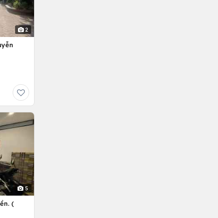
2
uyễn
5
ền. (