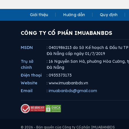
Giới thiệu
Hướng dẫn
Quy định
CÔNG TY CỔ PHẦN IMUABANBDS
MSDN
: 0401986213 do Sở Kế hoạch & Đầu tư TP
Đà Nẵng cấp ngày 01/7/2019
Trụ sở
: 16 Nguyễn Sơn Hà, phường Hòa Cường, t
chính
Đà Nẵng
Điện thoại
: 0935373173
Website
: www.imuabanbds.vn
Email
:
imuabanbds@gmail.com
© 2026 - Bản quyền của Công ty Cổ phần IMUABANBDS