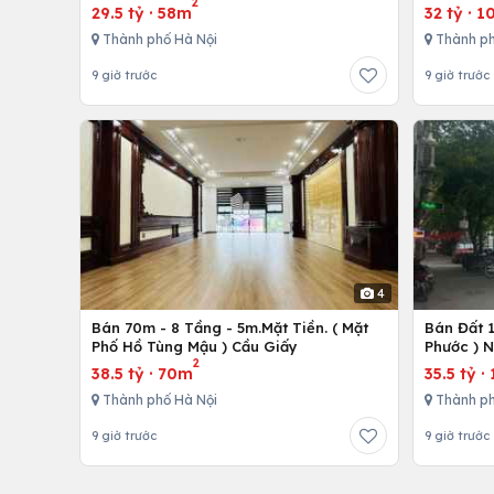
2
29.5 tỷ
·
58m
32 tỷ
·
1
Thành phố Hà Nội
Thành ph
9 giờ trước
9 giờ trước
4
Bán 70m - 8 Tầng - 5m.Mặt Tiền. ( Mặt
Bán Đất 
Phố Hồ Tùng Mậu ) Cầu Giấy
Phước ) 
2
38.5 tỷ
·
70m
35.5 tỷ
·
Thành phố Hà Nội
Thành ph
9 giờ trước
9 giờ trước