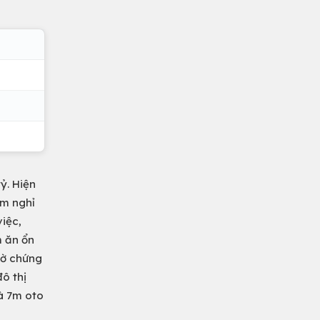
ỷ. Hiện
àm nghỉ
iệc,
m ăn ổn
tờ chứng
đô thị
hà 7m oto