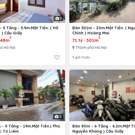
3
 5 Tầng - 3.9m.Mặt Tiền. ( Hồ
Bán 301m - 20m.Mặt Tiền. ( Ng
 ) Cầu Giấy
Chính ) Hoàng Mai
2
2
·
48m
71 tỷ
·
301m
ố Hà Nội
Thành phố Hà Nội
9 giờ trước
5
- 9 Tầng - 19m.Mặt Tiền.( Phú
Bán 80m - 6 Tầng - 6.2m.Mặt Ti
c Từ Liêm
Nguyễn Khang ) Cầu Giấy