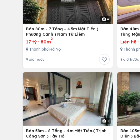
4
Bán 80m - 7 Tầng - 4.5m.Mặt Tiền.(
Bán 48m -
Phương Canh ) Nam Từ Liêm
Tùng Mậu
2
17 tỷ
·
80m
Liên hệ
Thành phố Hà Nội
Thành ph
9 giờ trước
9 giờ trước
1
Bán 58m - 8 Tầng - 4m.Mặt Tiền.( Trịnh
Bán 105m 
Công Sơn ) Tây Hồ
Diễn ) Bắ