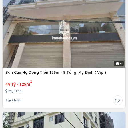
4
Bán Căn Hộ Dòng Tiền 125m - 8 Tầng. Mỹ Đình ( Vip )
2
49 tỷ
·
125m
mỹ Đình
3 giờ trước