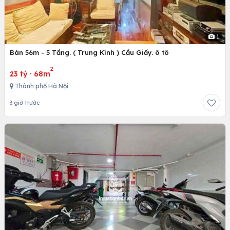
1
Bán 56m - 5 Tầng. ( Trung Kính ) Cầu Giấy. ô tô
2
23 tỷ
·
68m
Thành phố Hà Nội
3 giờ trước