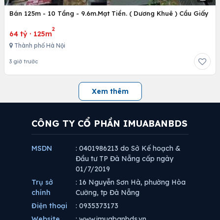
Bán 125m - 10 Tầng - 9.6m.Mạt Tiền. ( Dương Khuê ) Cầu Giấy
2
64 tỷ
·
125m
Thành phố Hà Nội
3 giờ trước
Xem thêm
CÔNG TY CỔ PHẦN IMUABANBDS
MSDN
: 0401986213 do Sở Kế hoạch &
Đầu tư TP Đà Nẵng cấp ngày
01/7/2019
Trụ sở
: 16 Nguyễn Sơn Hà, phường Hòa
chính
Cường, tp Đà Nẵng
Điện thoại
: 0935373173
Website
: www.imuabanbds.vn