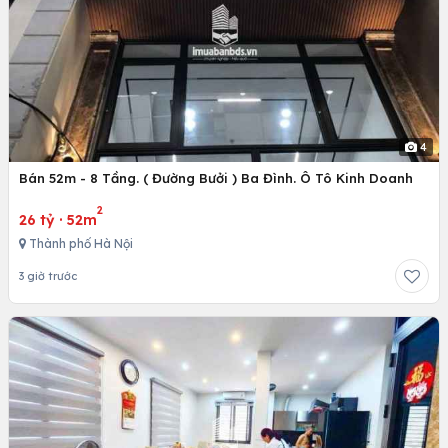
4
Bán 52m - 8 Tầng. ( Đường Bưởi ) Ba Đình. Ô Tô Kinh Doanh
2
26 tỷ
·
52m
Thành phố Hà Nội
3 giờ trước