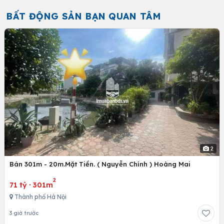
BẤT ĐỘNG SẢN BẠN QUAN TÂM
2
Bán 301m - 20m.Mặt Tiền. ( Nguyễn Chính ) Hoàng Mai
2
71 tỷ
·
301m
Thành phố Hà Nội
3 giờ trước