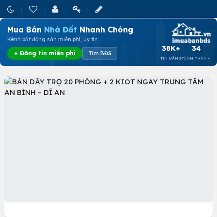
Mua Bán
Nhà Đất
Nhanh Chóng
Kênh bất động sản miễn phí, uy tín
38K+
34
+ Đăng tin miễn phí
Tìm BĐS
TIN ĐĂNG
TỈNH THÀNH