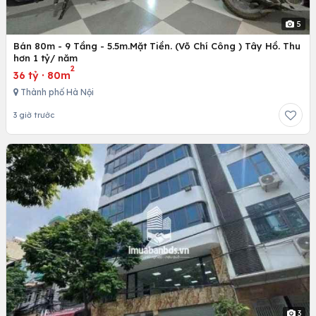
5
Bán 80m - 9 Tầng - 5.5m.Mặt Tiền. (Võ Chí Công ) Tây Hồ. Thu
hơn 1 tỷ/ năm
2
36 tỷ
·
80m
Thành phố Hà Nội
3 giờ trước
3