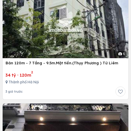
5
Bán 120m - 7 Tầng - 9.5m.Mặt tiền.(Thụy Phương ) Từ Liêm
2
34 tỷ
·
120m
Thành phố Hà Nội
3 giờ trước