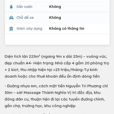
Sân vườn
Không
Chỗ để xe
Không
Năm xây dựng
Không có thông tin
Diện tích lớn 225m² (ngang 9m x dài 25m) – vuông vức,
đẹp chuẩn A4- Hiện trạng: Nhà cấp 4 gồm 20 phòng trọ
+ 2 kiot, thu nhập hiện tại >25 triệu/tháng-Tự kinh
doanh hoặc cho thuê khoán đều ổn định dòng tiền
- Đường nhựa 6m, cách mặt tiền Nguyễn Tri Phương chỉ
30m – sát Massage Thành Nghĩa-Vị trí đắc địa, khu
đông dân cư, thuận tiện đi lại các tuyến đường chính,
gần chợ, trường học, khu công nghiệp