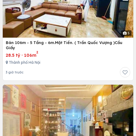
5
Bán 106m - 5 Tầng - 6m.Mặt Tiền. ( Trần Quốc Vượng )Cầu
Giấy
2
28.5 tỷ
·
106m
Thành phố Hà Nội
3 giờ trước