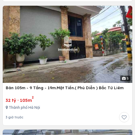
5
Bán 105m - 9 Tầng - 19m.Mặt Tiền.( Phú Diễn ) Bắc Từ Liêm
2
32 tỷ
·
105m
Thành phố Hà Nội
3 giờ trước