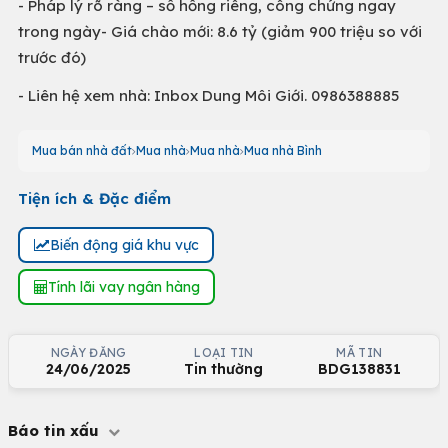
- Pháp lý rõ ràng – sổ hồng riêng, công chứng ngay
trong ngày- Giá chào mới: 8.6 tỷ (giảm 900 triệu so với
trước đó)
- Liên hệ xem nhà: Inbox Dung Môi Giới. 0986388885
Mua bán nhà đất
Mua nhà
Mua nhà
Mua nhà Bình
Tiện ích & Đặc điểm
Biến động giá khu vực
Tính lãi vay ngân hàng
NGÀY ĐĂNG
LOẠI TIN
MÃ TIN
24/06/2025
Tin thường
BDG138831
Báo tin xấu