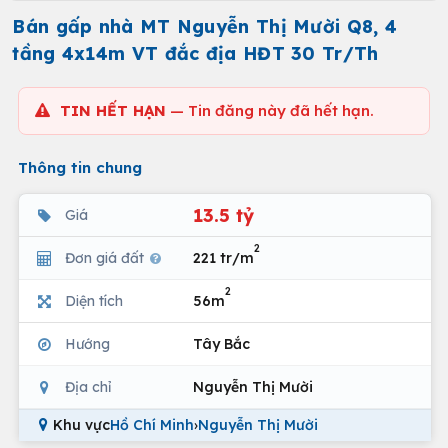
Bán gấp nhà MT Nguyễn Thị Mười Q8, 4
tầng 4x14m VT đắc địa HĐT 30 Tr/Th
TIN HẾT HẠN
— Tin đăng này đã hết hạn.
Thông tin chung
13.5 tỷ
Giá
2
Đơn giá đất
221 tr/m
2
Diện tích
56m
Hướng
Tây Bắc
Địa chỉ
Nguyễn Thị Mười
Khu vực
Hồ Chí Minh
›
Nguyễn Thị Mười