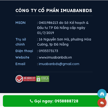
CÔNG TY CỔ PHẦN IMUABANBDS
MSDN
: 0401986213 do Sở Kế hoạch &
Đầu tư TP Đà Nẵng cấp ngày
01/7/2019
Trụ sở
: 16 Nguyễn Sơn Hà, phường Hòa
chính
Cường, tp Đà Nẵng
Điện thoại
: 0935373173
Website
: www.imuabanbds.vn
Email
:
imuabanbds@gmail.com
Gọi ngay: 0938888728