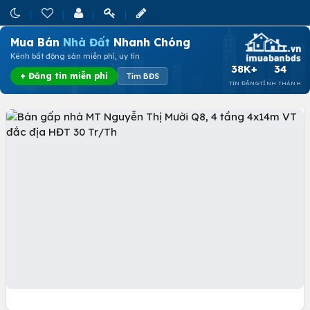
Mua Bán
Nhà Đất
Nhanh Chóng
Kênh bất động sản miễn phí, uy tín
38K+
34
+ Đăng tin miễn phí
Tìm BĐS
TIN ĐĂNG
TỈNH THÀNH