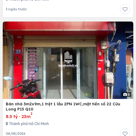
3 ngày trước
6
Bán nhà 3m2x9m,1 trệt 1 lầu 2PN 1WC,mặt tiền số 22 Cửu
Long P15 Q10
2
8.5 tỷ
·
23m
Thành phố Hồ Chí Minh
04/08/2026