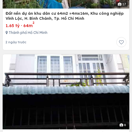
17
Đất nền dự án khu dân cư 64m2 =4mx16m, Khu công nghiệp
Vĩnh Lộc, H. Bình Chánh, Tp. Hồ Chí Minh
2
1.65 tỷ
·
64m
Thành phố Hồ Chí Minh
2 ngày trước
6