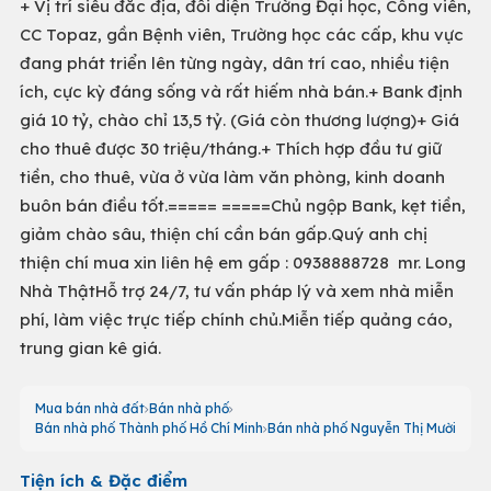
+ Vị trí siêu đắc địa, đối diện Trường Đại học, Công viên,
CC Topaz, gần Bệnh viên, Trường học các cấp, khu vực
đang phát triển lên từng ngày, dân trí cao, nhiều tiện
ích, cực kỳ đáng sống và rất hiếm nhà bán.+ Bank định
giá 10 tỷ, chào chỉ 13,5 tỷ. (Giá còn thương lượng)+ Giá
cho thuê được 30 triệu/tháng.+ Thích hợp đầu tư giữ
tiền, cho thuê, vừa ở vừa làm văn phòng, kinh doanh
buôn bán điều tốt.===== =====Chủ ngộp Bank, kẹt tiền,
giảm chào sâu, thiện chí cần bán gấp.Quý anh chị
thiện chí mua xin liên hệ em gấp : 0938888728 mr. Long
Nhà ThậtHỗ trợ 24/7, tư vấn pháp lý và xem nhà miễn
phí, làm việc trực tiếp chính chủ.Miễn tiếp quảng cáo,
trung gian kê giá.
Mua bán nhà đất
Bán nhà phố
Bán nhà phố Thành phố Hồ Chí Minh
Bán nhà phố Nguyễn Thị Mười
Tiện ích & Đặc điểm