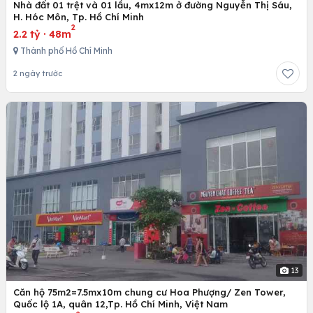
Nhà đất 01 trệt và 01 lầu, 4mx12m ở đường Nguyễn Thị Sáu,
H. Hóc Môn, Tp. Hồ Chí Minh
2
2.2 tỷ
·
48m
Thành phố Hồ Chí Minh
2 ngày trước
13
Căn hộ 75m2=7.5mx10m chung cư Hoa Phượng/ Zen Tower,
Quốc lộ 1A, quân 12,Tp. Hồ Chí Minh, Việt Nam