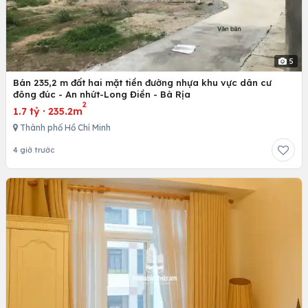
5
Bán 235,2 m đất hai mặt tiền đường nhựa khu vực dân cư
đông đúc - An nhứt-Long Điền - Bà Rịa
2
1.7 tỷ
·
235.2m
Thành phố Hồ Chí Minh
4 giờ trước