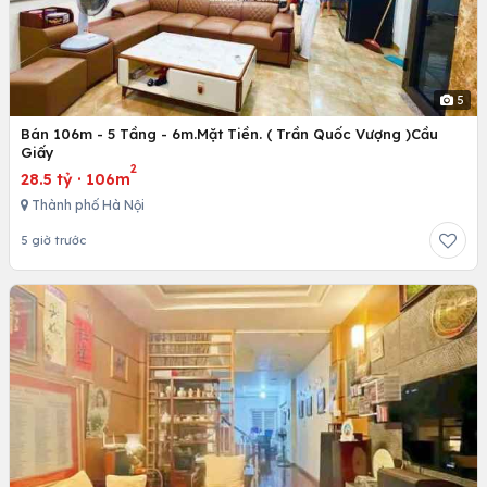
5
Bán 106m - 5 Tầng - 6m.Mặt Tiền. ( Trần Quốc Vượng )Cầu
Giấy
2
28.5 tỷ
·
106m
Thành phố Hà Nội
5 giờ trước