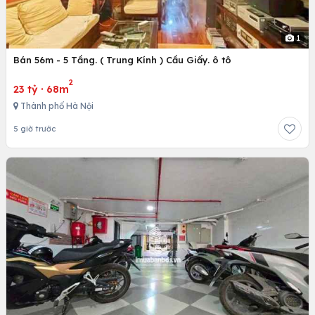
1
Bán 56m - 5 Tầng. ( Trung Kính ) Cầu Giấy. ô tô
2
23 tỷ
·
68m
Thành phố Hà Nội
5 giờ trước