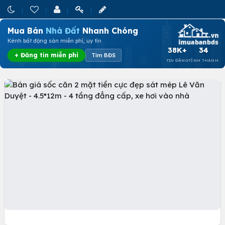
Mua Bán
Nhà Đất
Nhanh Chóng
Kênh bất động sản miễn phí, uy tín
38K+
34
+ Đăng tin miễn phí
Tìm BĐS
TIN ĐĂNG
TỈNH THÀNH