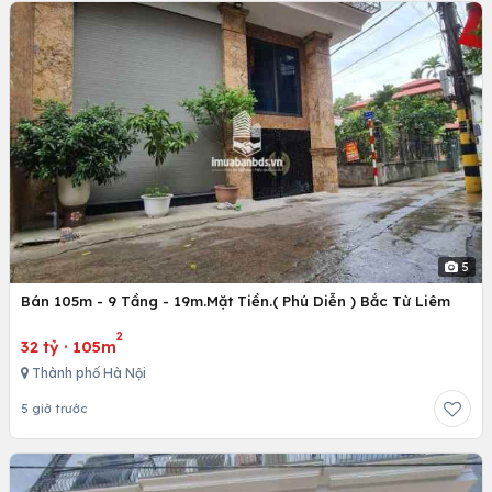
5
Bán 105m - 9 Tầng - 19m.Mặt Tiền.( Phú Diễn ) Bắc Từ Liêm
2
32 tỷ
·
105m
Thành phố Hà Nội
5 giờ trước