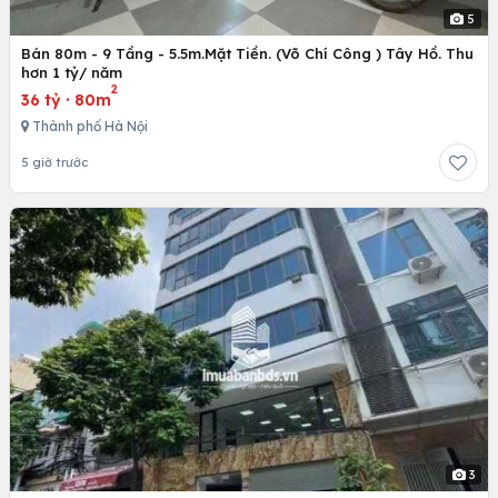
5
Bán 80m - 9 Tầng - 5.5m.Mặt Tiền. (Võ Chí Công ) Tây Hồ. Thu
hơn 1 tỷ/ năm
2
36 tỷ
·
80m
Thành phố Hà Nội
5 giờ trước
3