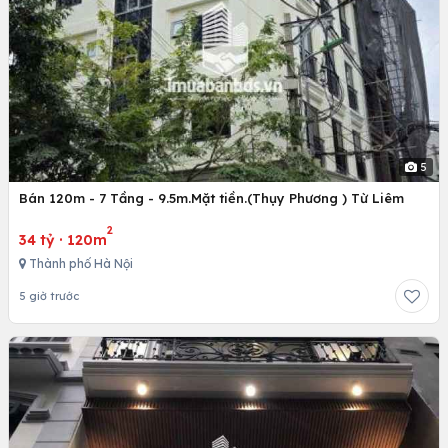
5
Bán 120m - 7 Tầng - 9.5m.Mặt tiền.(Thụy Phương ) Từ Liêm
2
34 tỷ
·
120m
Thành phố Hà Nội
5 giờ trước