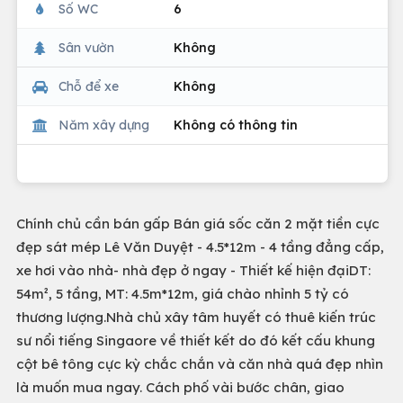
Số WC
6
Sân vườn
Không
Chỗ để xe
Không
Năm xây dựng
Không có thông tin
Chính chủ cần bán gấp Bán giá sốc căn 2 mặt tiền cực
đẹp sát mép Lê Văn Duyệt - 4.5*12m - 4 tầng đẳng cấp,
xe hơi vào nhà- nhà đẹp ở ngay - Thiết kế hiện đạiDT:
54m², 5 tầng, MT: 4.5m*12m, giá chào nhỉnh 5 tỷ có
thương lượng.Nhà chủ xây tâm huyết có thuê kiến trúc
sư nổi tiếng Singaore về thiết kết do đó kết cấu khung
cột bê tông cực kỳ chắc chắn và căn nhà quá đẹp nhìn
là muốn mua ngay. Cách phố vài bước chân, giao