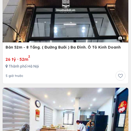
4
Bán 52m - 8 Tầng. ( Đường Bưởi ) Ba Đình. Ô Tô Kinh Doanh
2
26 tỷ
·
52m
Thành phố Hà Nội
5 giờ trước