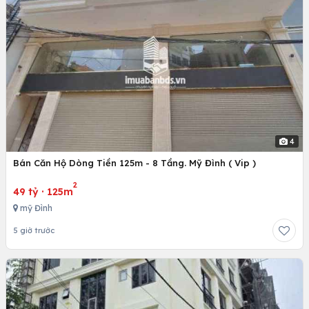
4
Bán Căn Hộ Dòng Tiền 125m - 8 Tầng. Mỹ Đình ( Vip )
2
49 tỷ
·
125m
mỹ Đình
5 giờ trước