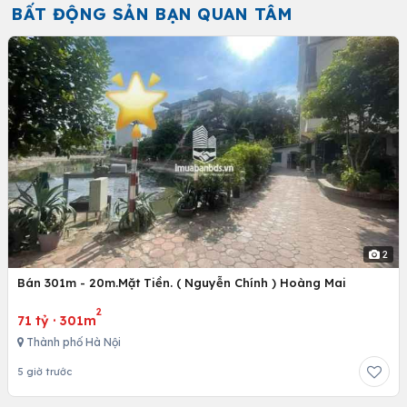
BẤT ĐỘNG SẢN BẠN QUAN TÂM
2
Bán 301m - 20m.Mặt Tiền. ( Nguyễn Chính ) Hoàng Mai
2
71 tỷ
·
301m
Thành phố Hà Nội
5 giờ trước