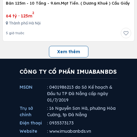
Bán 125m - 10 Tầng - 9.6m.Mạt Tiền. ( Dương Khuê ) Cầu Giấy
2
64 tỷ
·
125m
Thành phố Hà Nội
5 giờ trước
Xem thêm
CÔNG TY CỔ PHẦN IMUABANBDS
MSDN
: 0401986213 do Sở Kế hoạch &
Đầu tư TP Đà Nẵng cấp ngày
01/7/2019
Trụ sở
: 16 Nguyễn Sơn Hà, phường Hòa
chính
Cường, tp Đà Nẵng
Điện thoại
: 0935373173
Website
: www.imuabanbds.vn