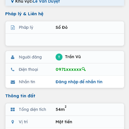
Khu vực
›
Lê Văn Duyệt
Pháp lý & Liên hệ
Pháp lý
Sổ Đỏ
Trần Vũ
Người đăng
T
0971xxxxxx🔍
Điện thoại
Nhắn tin
Đăng nhập để nhắn tin
Thông tin đất
2
Tổng diện tích
54m
Vị trí
Mặt tiền